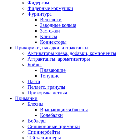
Фидергам
Фидерные кормушки
Фурнитура
Вертлюги
Заводные кольца
Застежки
Клипсы
Коннекторы
Прикормки, насадки, аттрактанты
Активаторы клёва, добавки, компоненты
Аттрактанты, ароматизаторы
Бойлы
Плавающие
Тонущие
Паста
Пеллетс, гранулы
Прикормка летняя
Приманки
Блесны
Вращающиеся блесны
Колебалки
Воблеры
Силиконовые приманки
Спиннербейты
Тейл-спиннеры