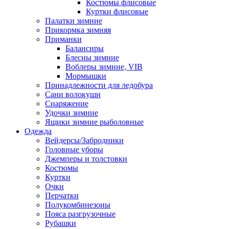
Костюмы флисовые
Куртки флисовые
Палатки зимние
Прикормка зимняя
Приманки
Балансиры
Блесны зимние
Воблеры зимние, VIB
Мормышки
Принадлежности для ледобура
Сани волокуши
Снаряжение
Удочки зимние
Ящики зимние рыболовные
Одежда
Вейдерсы/Забродники
Головные уборы
Джемперы и толстовки
Костюмы
Куртки
Очки
Перчатки
Полукомбинезоны
Пояса разгрузочные
Рубашки