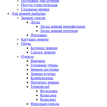
Подложки для сидения
Посуда туристическая
Спальные мешки
Для зимней рыбалки
Зимние снасти
Леска
Леска зимняя монофильная
Леска зимняя плетеная
Поплавки
Катушки зимние
Обувь
Ботинки зимние
Сапоги зимние
Одежда
Варежки
Головные уборы
Зимние костюмы
Зимние куртки
Комбинезоны
Перчатки зимние
Термобельё
Водолазки
Кальсоны
Комплект
Флисовая одежда