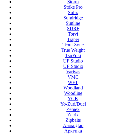
Storm
Strike Pro
Sufix
Sundridge
Sunline
SURF
Torvi
Traper
Trout Zone
True Weight
TsuYoki
UF Studio
UF-Studio
Varivas
VMC
WFT
Woodland
Woodline
YGK
Yo-Zuri/Duel
Zemex
Zetrix
Zipbaits
Алом-Дар
Арктика