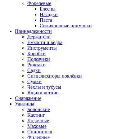
Форелевые
Блесны
Насадки
Паста
Силиконовые приманки
Принадлежности
Держатели
Емкости и ведра
Инструменты
Коробки
Подсачеки
Рюкзаки
Садки
Сигнализаторы поклёвки
Сумки
Чехлы и тубусы
Ящики летние
Снаряжение
Удилища
Болонские
Кастинг
Лодочные
Маховые
Спиннинги
Фидерные