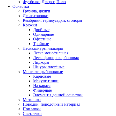
Футболки,Джерси,Поло
Оснастка
Грузила, джиги
Джиг-головки
Кембрики, термоусадки, стопоры
Крючки
Двойные
Одинарные
Офсетные
Тройные
Леска,шнуры,лидкоры
Леска монофильная
Леска флюорокарбоновая
Лидкоры
Шнуры плетёные
Монтажи рыболовные
Карповые
Макушатники
На карася
Фидерные
Элементы донной оснастки
Мотовила
Поводки, поводочный материал
Поплавки
Светлячки