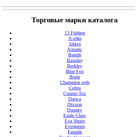
Торговые марки каталога
13 Fishing
A-elita
Akkoi
Aquatic
Bandit
Bassday
Berkley
Blue Fox
Brain
Champion rods
Cobra
Cosmo-Tex
Daiwa
Dixxon
Dunaev
Eagle Claw
Eva Shoes
Evergreen
Fanatik