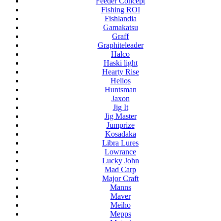
Feeder Concept
Fishing ROI
Fishlandia
Gamakatsu
Graff
Graphiteleader
Halco
Haski light
Hearty Rise
Helios
Huntsman
Jaxon
Jig It
Jig Master
Jumprize
Kosadaka
Libra Lures
Lowrance
Lucky John
Mad Carp
Major Craft
Manns
Maver
Meiho
Mepps