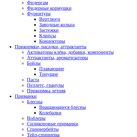
Фидергам
Фидерные кормушки
Фурнитура
Вертлюги
Заводные кольца
Застежки
Клипсы
Коннекторы
Прикормки, насадки, аттрактанты
Активаторы клёва, добавки, компоненты
Аттрактанты, ароматизаторы
Бойлы
Плавающие
Тонущие
Паста
Пеллетс, гранулы
Прикормка летняя
Приманки
Блесны
Вращающиеся блесны
Колебалки
Воблеры
Силиконовые приманки
Спиннербейты
Тейл-спиннеры