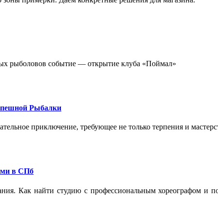
стных рыболовов событие — открытие клуба «Поймал»
спешной Рыбалки
екательное приключение, требующее не только терпения и мастер
ами в СПб
ания. Как найти студию с профессиональным хореографом и по