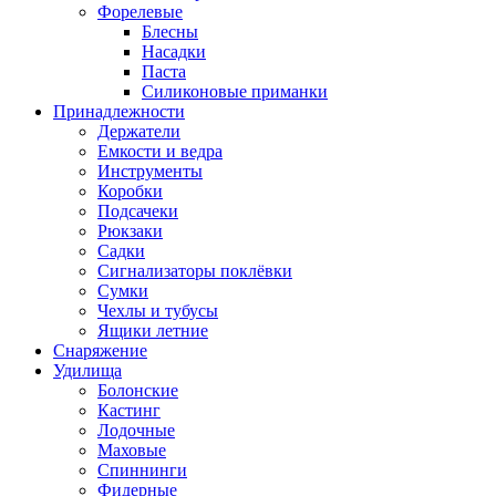
Форелевые
Блесны
Насадки
Паста
Силиконовые приманки
Принадлежности
Держатели
Емкости и ведра
Инструменты
Коробки
Подсачеки
Рюкзаки
Садки
Сигнализаторы поклёвки
Сумки
Чехлы и тубусы
Ящики летние
Снаряжение
Удилища
Болонские
Кастинг
Лодочные
Маховые
Спиннинги
Фидерные