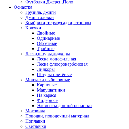
Футболки,Джерси,Поло
Оснастка
Грузила, джиги
Джиг-головки
Кембрики, термоусадки, стопоры
Крючки
Двойные
Одинарные
Офсетные
Тройные
Леска,шнуры,лидкоры
Леска монофильная
Леска флюорокарбоновая
Лидкоры
Шнуры плетёные
Монтажи рыболовные
Карповые
Макушатники
На карася
Фидерные
Элементы донной оснастки
Мотовила
Поводки, поводочный материал
Поплавки
Светлячки