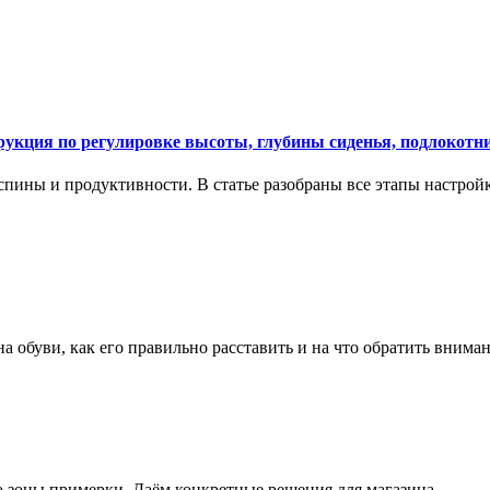
укция по регулировке высоты, глубины сиденья, подлокотни
спины и продуктивности. В статье разобраны все этапы настройк
на обуви, как его правильно расставить и на что обратить вним
о зоны примерки. Даём конкретные решения для магазина.