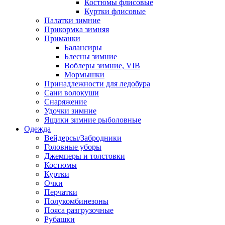
Костюмы флисовые
Куртки флисовые
Палатки зимние
Прикормка зимняя
Приманки
Балансиры
Блесны зимние
Воблеры зимние, VIB
Мормышки
Принадлежности для ледобура
Сани волокуши
Снаряжение
Удочки зимние
Ящики зимние рыболовные
Одежда
Вейдерсы/Забродники
Головные уборы
Джемперы и толстовки
Костюмы
Куртки
Очки
Перчатки
Полукомбинезоны
Пояса разгрузочные
Рубашки