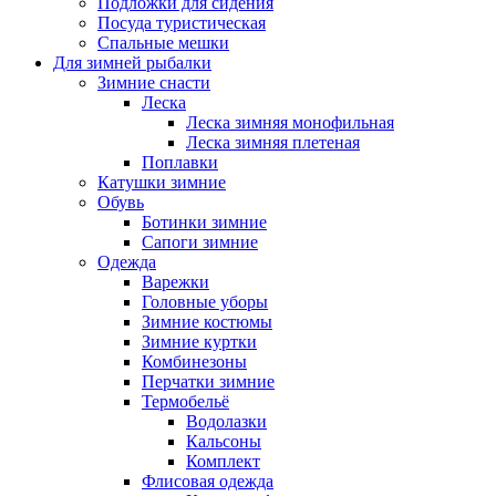
Подложки для сидения
Посуда туристическая
Спальные мешки
Для зимней рыбалки
Зимние снасти
Леска
Леска зимняя монофильная
Леска зимняя плетеная
Поплавки
Катушки зимние
Обувь
Ботинки зимние
Сапоги зимние
Одежда
Варежки
Головные уборы
Зимние костюмы
Зимние куртки
Комбинезоны
Перчатки зимние
Термобельё
Водолазки
Кальсоны
Комплект
Флисовая одежда