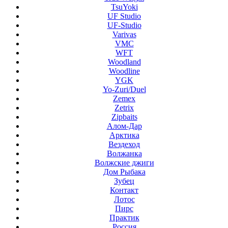
TsuYoki
UF Studio
UF-Studio
Varivas
VMC
WFT
Woodland
Woodline
YGK
Yo-Zuri/Duel
Zemex
Zetrix
Zipbaits
Алом-Дар
Арктика
Вездеход
Волжанка
Волжские джиги
Дом Рыбака
Зубец
Контакт
Лотос
Пирс
Практик
Россия