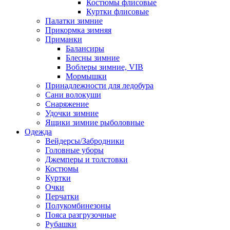
Костюмы флисовые
Куртки флисовые
Палатки зимние
Прикормка зимняя
Приманки
Балансиры
Блесны зимние
Воблеры зимние, VIB
Мормышки
Принадлежности для ледобура
Сани волокуши
Снаряжение
Удочки зимние
Ящики зимние рыболовные
Одежда
Вейдерсы/Забродники
Головные уборы
Джемперы и толстовки
Костюмы
Куртки
Очки
Перчатки
Полукомбинезоны
Пояса разгрузочные
Рубашки