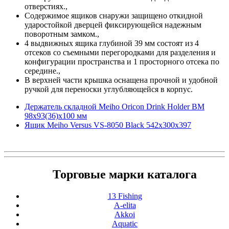
отверстиях.,
Содержимое ящиков снаружи защищено откидной
ударостойкой дверцей фиксирующейся надежным
поворотным замком.,
4 выдвижных ящика глубиной 39 мм состоят из 4
отсеков со съемными перегородками для разделения и
конфигурации пространства и 1 просторного отсека по
середине.,
В верхней части крышка оснащена прочной и удобной
ручкой для переноски углубляющейся в корпус.
Держатель складной Meiho Oricon Drink Holder BM
98x93(36)x100 мм
Ящик Meiho Versus VS-8050 Black 542х300х397
Торговые марки каталога
13 Fishing
A-elita
Akkoi
Aquatic