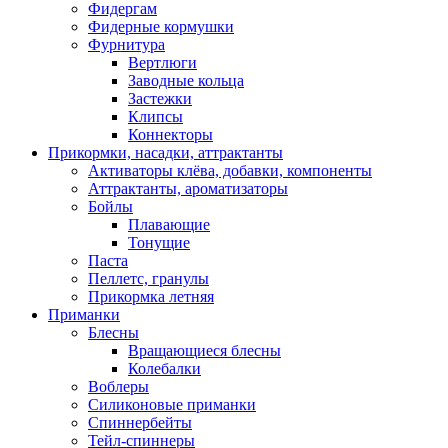
Фидергам
Фидерные кормушки
Фурнитура
Вертлюги
Заводные кольца
Застежки
Клипсы
Коннекторы
Прикормки, насадки, аттрактанты
Активаторы клёва, добавки, компоненты
Аттрактанты, ароматизаторы
Бойлы
Плавающие
Тонущие
Паста
Пеллетс, гранулы
Прикормка летняя
Приманки
Блесны
Вращающиеся блесны
Колебалки
Воблеры
Силиконовые приманки
Спиннербейты
Тейл-спиннеры