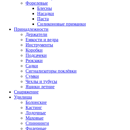
Форелевые
Блесны
Насадки
Паста
Силиконовые приманки
Принадлежности
Держатели
Емкости и ведра
Инструменты
Коробки
Подсачеки
Рюкзаки
Садки
Сигнализаторы поклёвки
Сумки
Чехлы и тубусы
Ящики летние
Снаряжение
Удилища
Болонские
Кастинг
Лодочные
Маховые
Спиннинги
Фидерные