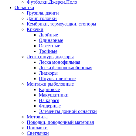
Футболки,Джерси,Поло
Оснастка
Грузила, джиги
Джиг-головки
Кембрики, термоусадки, стопоры
Крючки
Двойные
Одинарные
Офсетные
Тройные
Леска,шнуры,лидкоры
Леска монофильная
Леска флюорокарбоновая
Лидкоры
Шнуры плетёные
Монтажи рыболовные
Карповые
Макушатники
На карася
Фидерные
Элементы донной оснастки
Мотовила
Поводки, поводочный материал
Поплавки
Светлячки