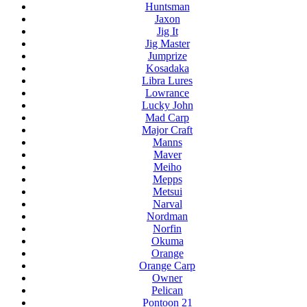
Huntsman
Jaxon
Jig It
Jig Master
Jumprize
Kosadaka
Libra Lures
Lowrance
Lucky John
Mad Carp
Major Craft
Manns
Maver
Meiho
Mepps
Metsui
Narval
Nordman
Norfin
Okuma
Orange
Orange Carp
Owner
Pelican
Pontoon 21