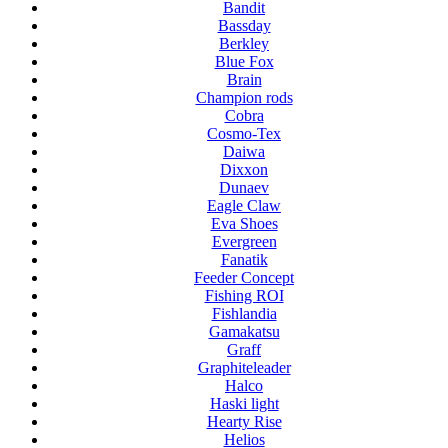
Bandit
Bassday
Berkley
Blue Fox
Brain
Champion rods
Cobra
Cosmo-Tex
Daiwa
Dixxon
Dunaev
Eagle Claw
Eva Shoes
Evergreen
Fanatik
Feeder Concept
Fishing ROI
Fishlandia
Gamakatsu
Graff
Graphiteleader
Halco
Haski light
Hearty Rise
Helios