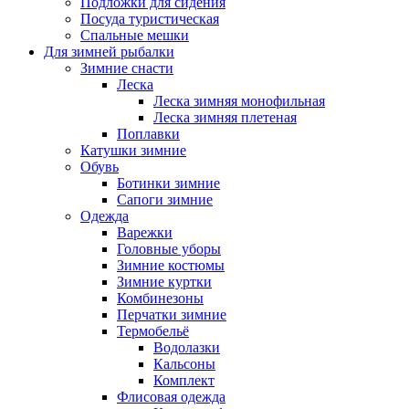
Подложки для сидения
Посуда туристическая
Спальные мешки
Для зимней рыбалки
Зимние снасти
Леска
Леска зимняя монофильная
Леска зимняя плетеная
Поплавки
Катушки зимние
Обувь
Ботинки зимние
Сапоги зимние
Одежда
Варежки
Головные уборы
Зимние костюмы
Зимние куртки
Комбинезоны
Перчатки зимние
Термобельё
Водолазки
Кальсоны
Комплект
Флисовая одежда