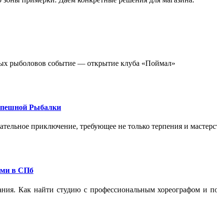
стных рыболовов событие — открытие клуба «Поймал»
спешной Рыбалки
екательное приключение, требующее не только терпения и мастер
ами в СПб
ания. Как найти студию с профессиональным хореографом и по