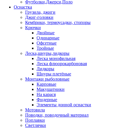
Футболки,Джерси,Поло
Оснастка
Грузила, джиги
Джиг-головки
Кембрики, термоусадки, стопоры
Крючки
Двойные
Одинарные
Офсетные
Тройные
Леска,шнуры,лидкоры
Леска монофильная
Леска флюорокарбоновая
Лидкоры
Шнуры плетёные
Монтажи рыболовные
Карповые
Макушатники
На карася
Фидерные
Элементы донной оснастки
Мотовила
Поводки, поводочный материал
Поплавки
Светлячки