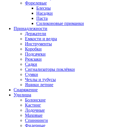
Форелевые
Блесны
Насадки
Паста
Силиконовые приманки
Принадлежности
Держатели
Емкости и ведра
Инструменты
Коробки
Подсачеки
Рюкзаки
Садки
Сигнализаторы поклёвки
Сумки
Чехлы и тубусы
Ящики летние
Снаряжение
Удилища
Болонские
Кастинг
Лодочные
Маховые
Спиннинги
Фидерные