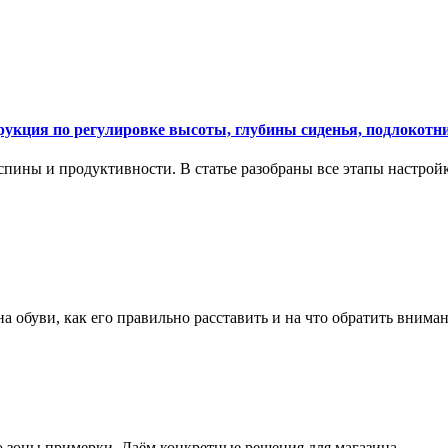
укция по регулировке высоты, глубины сиденья, подлокотни
спины и продуктивности. В статье разобраны все этапы настройк
на обуви, как его правильно расставить и на что обратить вним
о зоны примерки. Даём конкретные решения для магазина.