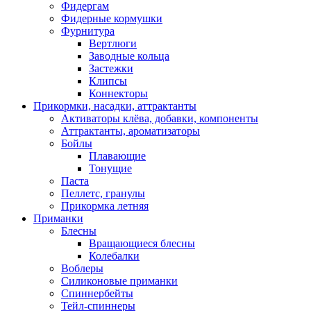
Фидергам
Фидерные кормушки
Фурнитура
Вертлюги
Заводные кольца
Застежки
Клипсы
Коннекторы
Прикормки, насадки, аттрактанты
Активаторы клёва, добавки, компоненты
Аттрактанты, ароматизаторы
Бойлы
Плавающие
Тонущие
Паста
Пеллетс, гранулы
Прикормка летняя
Приманки
Блесны
Вращающиеся блесны
Колебалки
Воблеры
Силиконовые приманки
Спиннербейты
Тейл-спиннеры