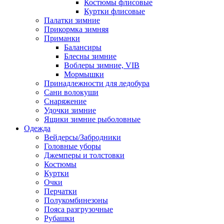
Костюмы флисовые
Куртки флисовые
Палатки зимние
Прикормка зимняя
Приманки
Балансиры
Блесны зимние
Воблеры зимние, VIB
Мормышки
Принадлежности для ледобура
Сани волокуши
Снаряжение
Удочки зимние
Ящики зимние рыболовные
Одежда
Вейдерсы/Забродники
Головные уборы
Джемперы и толстовки
Костюмы
Куртки
Очки
Перчатки
Полукомбинезоны
Пояса разгрузочные
Рубашки