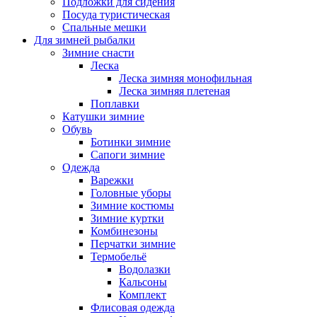
Подложки для сидения
Посуда туристическая
Спальные мешки
Для зимней рыбалки
Зимние снасти
Леска
Леска зимняя монофильная
Леска зимняя плетеная
Поплавки
Катушки зимние
Обувь
Ботинки зимние
Сапоги зимние
Одежда
Варежки
Головные уборы
Зимние костюмы
Зимние куртки
Комбинезоны
Перчатки зимние
Термобельё
Водолазки
Кальсоны
Комплект
Флисовая одежда