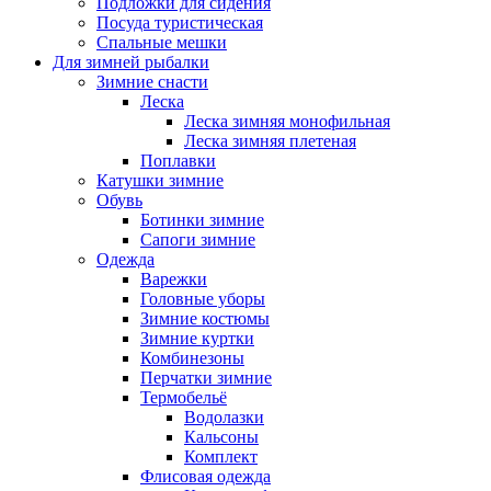
Подложки для сидения
Посуда туристическая
Спальные мешки
Для зимней рыбалки
Зимние снасти
Леска
Леска зимняя монофильная
Леска зимняя плетеная
Поплавки
Катушки зимние
Обувь
Ботинки зимние
Сапоги зимние
Одежда
Варежки
Головные уборы
Зимние костюмы
Зимние куртки
Комбинезоны
Перчатки зимние
Термобельё
Водолазки
Кальсоны
Комплект
Флисовая одежда