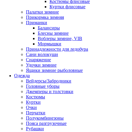
Костюмы флисовые
Куртки флисовые
Палатки зимние
Прикормка зимняя
Приманки
Балансиры
Блесны зимние
Воблеры зимние, VIB
Мормышки
Принадлежности для ледобура
Сани волокуши
Снаряжение
Удочки зимние
Ящики зимние рыболовные
Одежда
Вейдерсы/Забродники
Головные уборы
Джемперы и толстовки
Костюмы
Куртки
Очки
Перчатки
Полукомбинезоны
Пояса разгрузочные
Рубашки