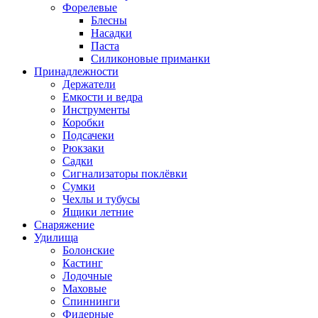
Форелевые
Блесны
Насадки
Паста
Силиконовые приманки
Принадлежности
Держатели
Емкости и ведра
Инструменты
Коробки
Подсачеки
Рюкзаки
Садки
Сигнализаторы поклёвки
Сумки
Чехлы и тубусы
Ящики летние
Снаряжение
Удилища
Болонские
Кастинг
Лодочные
Маховые
Спиннинги
Фидерные