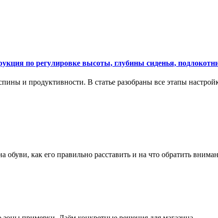
укция по регулировке высоты, глубины сиденья, подлокотни
спины и продуктивности. В статье разобраны все этапы настройк
на обуви, как его правильно расставить и на что обратить вним
о зоны примерки. Даём конкретные решения для магазина.