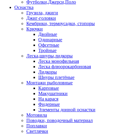
Футболки,Джерси,Поло
Оснастка
Грузила, джиги
Джиг-головки
Кембрики, термоусадки, стопоры
Крючки
Двойные
Одинарные
Офсетные
Тройные
Леска,шнуры,лидкоры
Леска монофильная
Леска флюорокарбоновая
Лидкоры
Шнуры плетёные
Монтажи рыболовные
Карповые
Макушатники
На карася
Фидерные
Элементы донной оснастки
Мотовила
Поводки, поводочный материал
Поплавки
Светлячки