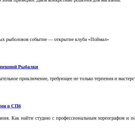
стных рыболовов событие — открытие клуба «Поймал»
спешной Рыбалки
екательное приключение, требующее не только терпения и мастер
ами в СПб
ания. Как найти студию с профессиональным хореографом и по