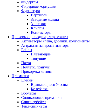
Фидергам
Фидерные кормушки
Фурнитура
Вертлюги
Заводные кольца
Застежки
Клипсы
Коннекторы
Прикормки, насадки, аттрактанты
Активаторы клёва, добавки, компоненты
Аттрактанты, ароматизаторы
Бойлы
Плавающие
Тонущие
Паста
Пеллетс, гранулы
Прикормка летняя
Приманки
Блесны
Вращающиеся блесны
Колебалки
Воблеры
Силиконовые приманки
Спиннербейты
Тейл-спиннеры