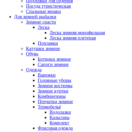
Подложки для сидения
Посуда туристическая
Спальные мешки
Для зимней рыбалки
Зимние снасти
Леска
Леска зимняя монофильная
Леска зимняя плетеная
Поплавки
Катушки зимние
Обувь
Ботинки зимние
Сапоги зимние
Одежда
Варежки
Головные уборы
Зимние костюмы
Зимние куртки
Комбинезоны
Перчатки зимние
Термобельё
Водолазки
Кальсоны
Комплект
Флисовая одежда