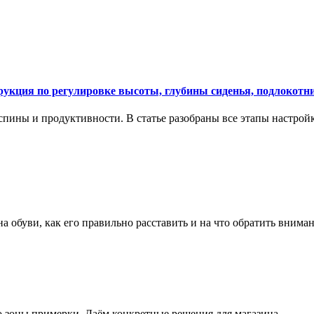
укция по регулировке высоты, глубины сиденья, подлокотни
спины и продуктивности. В статье разобраны все этапы настройк
на обуви, как его правильно расставить и на что обратить вним
о зоны примерки. Даём конкретные решения для магазина.