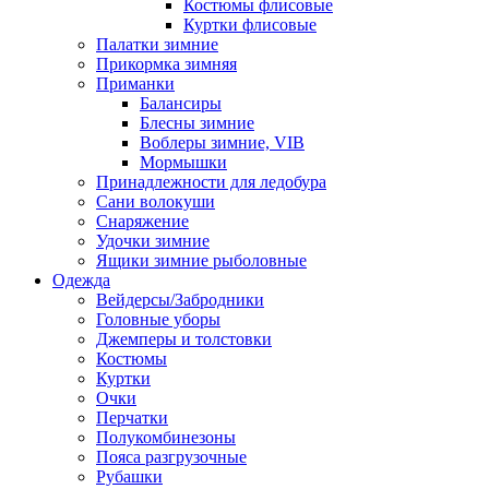
Костюмы флисовые
Куртки флисовые
Палатки зимние
Прикормка зимняя
Приманки
Балансиры
Блесны зимние
Воблеры зимние, VIB
Мормышки
Принадлежности для ледобура
Сани волокуши
Снаряжение
Удочки зимние
Ящики зимние рыболовные
Одежда
Вейдерсы/Забродники
Головные уборы
Джемперы и толстовки
Костюмы
Куртки
Очки
Перчатки
Полукомбинезоны
Пояса разгрузочные
Рубашки