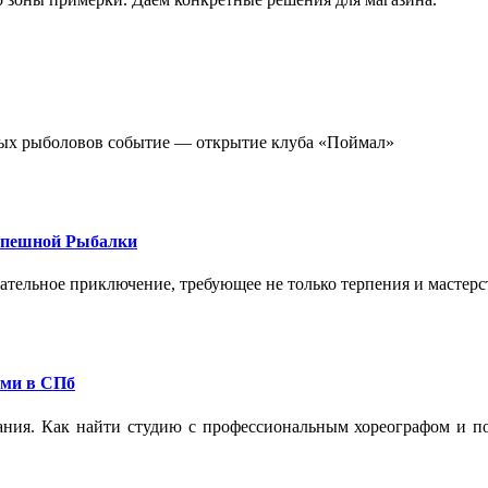
стных рыболовов событие — открытие клуба «Поймал»
спешной Рыбалки
екательное приключение, требующее не только терпения и мастер
ами в СПб
ания. Как найти студию с профессиональным хореографом и по