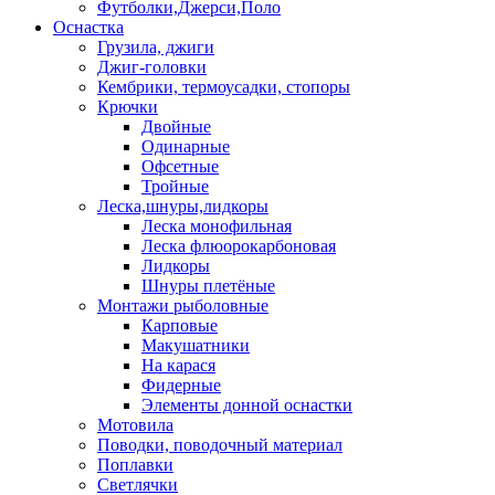
Футболки,Джерси,Поло
Оснастка
Грузила, джиги
Джиг-головки
Кембрики, термоусадки, стопоры
Крючки
Двойные
Одинарные
Офсетные
Тройные
Леска,шнуры,лидкоры
Леска монофильная
Леска флюорокарбоновая
Лидкоры
Шнуры плетёные
Монтажи рыболовные
Карповые
Макушатники
На карася
Фидерные
Элементы донной оснастки
Мотовила
Поводки, поводочный материал
Поплавки
Светлячки