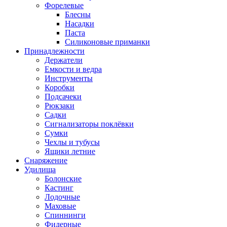
Форелевые
Блесны
Насадки
Паста
Силиконовые приманки
Принадлежности
Держатели
Емкости и ведра
Инструменты
Коробки
Подсачеки
Рюкзаки
Садки
Сигнализаторы поклёвки
Сумки
Чехлы и тубусы
Ящики летние
Снаряжение
Удилища
Болонские
Кастинг
Лодочные
Маховые
Спиннинги
Фидерные