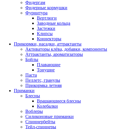
Фидергам
Фидерные кормушки
Фурнитура
Вертлюги
Заводные кольца
Застежки
Клипсы
Коннекторы
Прикормки, насадки, аттрактанты
Активаторы клёва, добавки, компоненты
Аттрактанты, ароматизаторы
Бойлы
Плавающие
Тонущие
Паста
Пеллетс, гранулы
Прикормка летняя
Приманки
Блесны
Вращающиеся блесны
Колебалки
Воблеры
Силиконовые приманки
Спиннербейты
Тейл-спиннеры