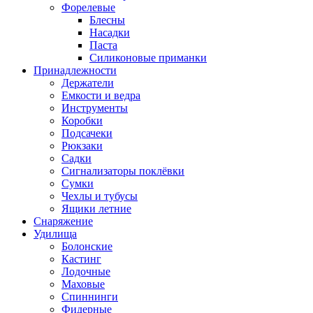
Форелевые
Блесны
Насадки
Паста
Силиконовые приманки
Принадлежности
Держатели
Емкости и ведра
Инструменты
Коробки
Подсачеки
Рюкзаки
Садки
Сигнализаторы поклёвки
Сумки
Чехлы и тубусы
Ящики летние
Снаряжение
Удилища
Болонские
Кастинг
Лодочные
Маховые
Спиннинги
Фидерные