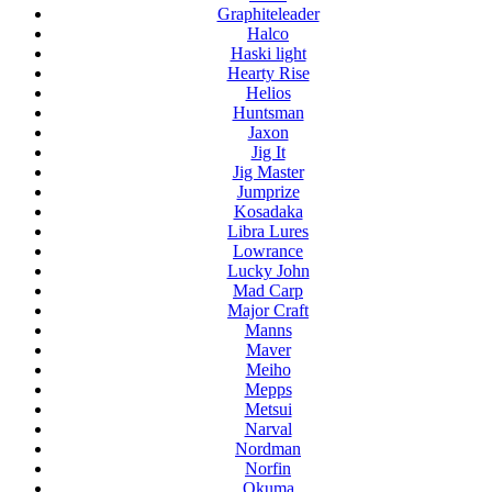
Graphiteleader
Halco
Haski light
Hearty Rise
Helios
Huntsman
Jaxon
Jig It
Jig Master
Jumprize
Kosadaka
Libra Lures
Lowrance
Lucky John
Mad Carp
Major Craft
Manns
Maver
Meiho
Mepps
Metsui
Narval
Nordman
Norfin
Okuma