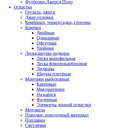
Футболки,Джерси,Поло
Оснастка
Грузила, джиги
Джиг-головки
Кембрики, термоусадки, стопоры
Крючки
Двойные
Одинарные
Офсетные
Тройные
Леска,шнуры,лидкоры
Леска монофильная
Леска флюорокарбоновая
Лидкоры
Шнуры плетёные
Монтажи рыболовные
Карповые
Макушатники
На карася
Фидерные
Элементы донной оснастки
Мотовила
Поводки, поводочный материал
Поплавки
Светлячки