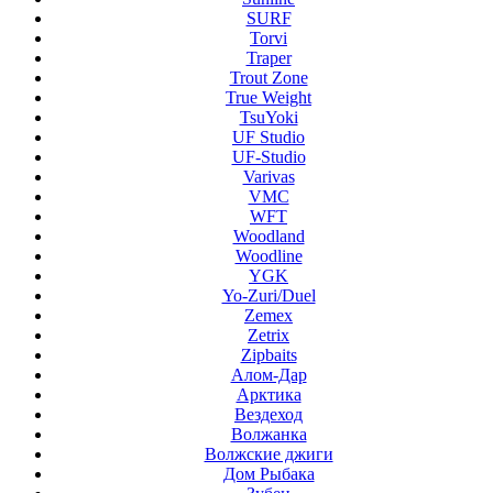
SURF
Torvi
Traper
Trout Zone
True Weight
TsuYoki
UF Studio
UF-Studio
Varivas
VMC
WFT
Woodland
Woodline
YGK
Yo-Zuri/Duel
Zemex
Zetrix
Zipbaits
Алом-Дар
Арктика
Вездеход
Волжанка
Волжские джиги
Дом Рыбака