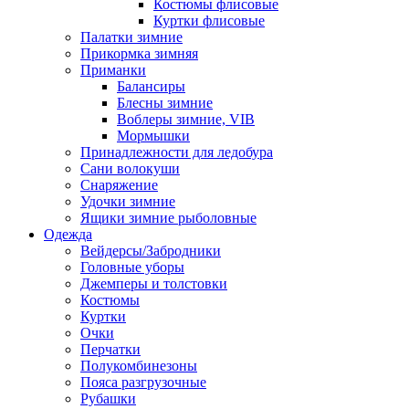
Костюмы флисовые
Куртки флисовые
Палатки зимние
Прикормка зимняя
Приманки
Балансиры
Блесны зимние
Воблеры зимние, VIB
Мормышки
Принадлежности для ледобура
Сани волокуши
Снаряжение
Удочки зимние
Ящики зимние рыболовные
Одежда
Вейдерсы/Забродники
Головные уборы
Джемперы и толстовки
Костюмы
Куртки
Очки
Перчатки
Полукомбинезоны
Пояса разгрузочные
Рубашки