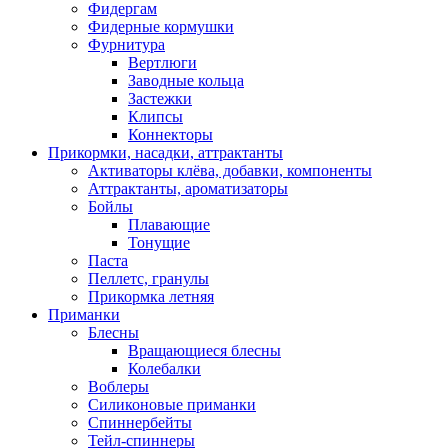
Фидергам
Фидерные кормушки
Фурнитура
Вертлюги
Заводные кольца
Застежки
Клипсы
Коннекторы
Прикормки, насадки, аттрактанты
Активаторы клёва, добавки, компоненты
Аттрактанты, ароматизаторы
Бойлы
Плавающие
Тонущие
Паста
Пеллетс, гранулы
Прикормка летняя
Приманки
Блесны
Вращающиеся блесны
Колебалки
Воблеры
Силиконовые приманки
Спиннербейты
Тейл-спиннеры