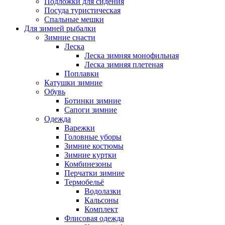
Подложки для сидения
Посуда туристическая
Спальные мешки
Для зимней рыбалки
Зимние снасти
Леска
Леска зимняя монофильная
Леска зимняя плетеная
Поплавки
Катушки зимние
Обувь
Ботинки зимние
Сапоги зимние
Одежда
Варежки
Головные уборы
Зимние костюмы
Зимние куртки
Комбинезоны
Перчатки зимние
Термобельё
Водолазки
Кальсоны
Комплект
Флисовая одежда