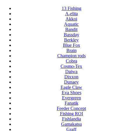
13 Fishing
A-elita
Akkoi
Aquatic
Bandit
Bassday
Berkley
Blue Fox
Brain
Champion rods
Cobra
Cosmo-Tex
Daiwa
Dixxon
Dunaev
Eagle Claw
Eva Shoes
Evergreen
Fanatik
Feeder Concept
Fishing ROI
Fishlandia
Gamakatsu
Graff