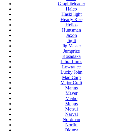
Graphiteleader
Halco
Haski light
Hearty Rise
Helios
Huntsman
Jaxon
Jig It
Jig Master
Jumprize
Kosadaka
Libra Lures
Lowrance
Lucky John
Mad Carp
Major Craft
Manns
Maver
Meiho
Mepps
Metsui
Narval
Nordman
Norfin
Okuma