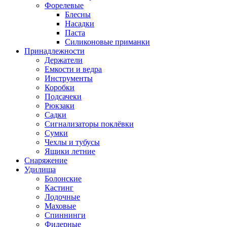
Форелевые
Блесны
Насадки
Паста
Силиконовые приманки
Принадлежности
Держатели
Емкости и ведра
Инструменты
Коробки
Подсачеки
Рюкзаки
Садки
Сигнализаторы поклёвки
Сумки
Чехлы и тубусы
Ящики летние
Снаряжение
Удилища
Болонские
Кастинг
Лодочные
Маховые
Спиннинги
Фидерные