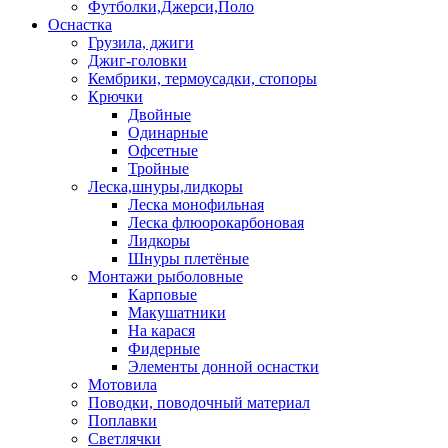
Футболки,Джерси,Поло
Оснастка
Грузила, джиги
Джиг-головки
Кембрики, термоусадки, стопоры
Крючки
Двойные
Одинарные
Офсетные
Тройные
Леска,шнуры,лидкоры
Леска монофильная
Леска флюорокарбоновая
Лидкоры
Шнуры плетёные
Монтажи рыболовные
Карповые
Макушатники
На карася
Фидерные
Элементы донной оснастки
Мотовила
Поводки, поводочный материал
Поплавки
Светлячки