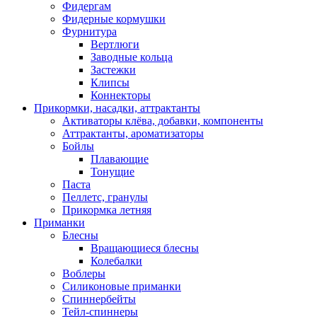
Фидергам
Фидерные кормушки
Фурнитура
Вертлюги
Заводные кольца
Застежки
Клипсы
Коннекторы
Прикормки, насадки, аттрактанты
Активаторы клёва, добавки, компоненты
Аттрактанты, ароматизаторы
Бойлы
Плавающие
Тонущие
Паста
Пеллетс, гранулы
Прикормка летняя
Приманки
Блесны
Вращающиеся блесны
Колебалки
Воблеры
Силиконовые приманки
Спиннербейты
Тейл-спиннеры