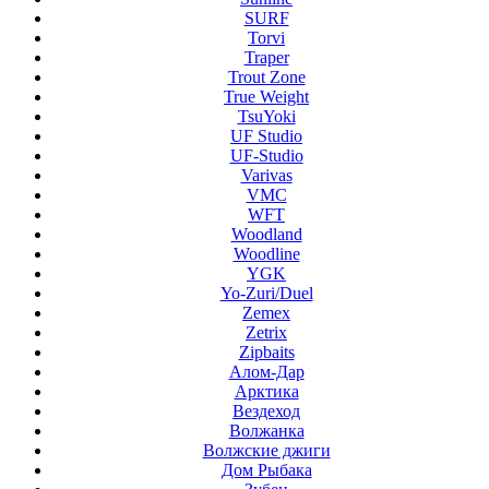
SURF
Torvi
Traper
Trout Zone
True Weight
TsuYoki
UF Studio
UF-Studio
Varivas
VMC
WFT
Woodland
Woodline
YGK
Yo-Zuri/Duel
Zemex
Zetrix
Zipbaits
Алом-Дар
Арктика
Вездеход
Волжанка
Волжские джиги
Дом Рыбака