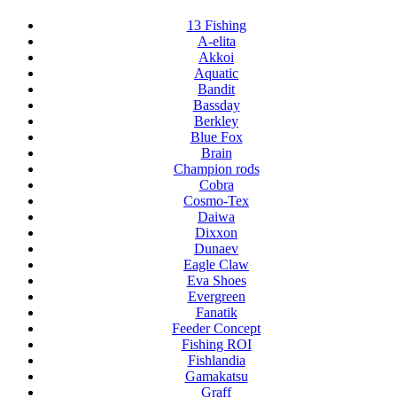
13 Fishing
A-elita
Akkoi
Aquatic
Bandit
Bassday
Berkley
Blue Fox
Brain
Champion rods
Cobra
Cosmo-Tex
Daiwa
Dixxon
Dunaev
Eagle Claw
Eva Shoes
Evergreen
Fanatik
Feeder Concept
Fishing ROI
Fishlandia
Gamakatsu
Graff