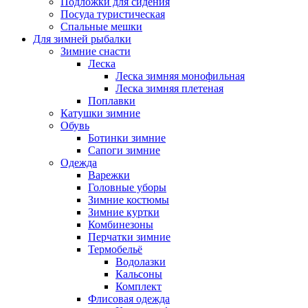
Подложки для сидения
Посуда туристическая
Спальные мешки
Для зимней рыбалки
Зимние снасти
Леска
Леска зимняя монофильная
Леска зимняя плетеная
Поплавки
Катушки зимние
Обувь
Ботинки зимние
Сапоги зимние
Одежда
Варежки
Головные уборы
Зимние костюмы
Зимние куртки
Комбинезоны
Перчатки зимние
Термобельё
Водолазки
Кальсоны
Комплект
Флисовая одежда