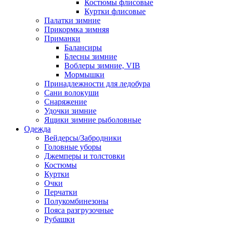
Костюмы флисовые
Куртки флисовые
Палатки зимние
Прикормка зимняя
Приманки
Балансиры
Блесны зимние
Воблеры зимние, VIB
Мормышки
Принадлежности для ледобура
Сани волокуши
Снаряжение
Удочки зимние
Ящики зимние рыболовные
Одежда
Вейдерсы/Забродники
Головные уборы
Джемперы и толстовки
Костюмы
Куртки
Очки
Перчатки
Полукомбинезоны
Пояса разгрузочные
Рубашки