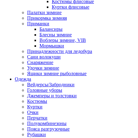
Костюмы флисовые
Куртки флисовые
Палатки зимние
Прикормка зимняя
Приманки
Балансиры
Блесны зимние
Воблеры зимние, VIB
Мормышки
Принадлежности для ледобура
Сани волокуши
Снаряжение
Удочки зимние
Ящики зимние рыболовные
Одежда
Вейдерсы/Забродники
Головные уборы
Джемперы и толстовки
Костюмы
Куртки
Очки
Перчатки
Полукомбинезоны
Пояса разгрузочные
Рубашки