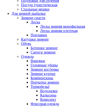
Подложки для сидения
Посуда туристическая
Спальные мешки
Для зимней рыбалки
Зимние снасти
Леска
Леска зимняя монофильная
Леска зимняя плетеная
Поплавки
Катушки зимние
Обувь
Ботинки зимние
Сапоги зимние
Одежда
Варежки
Головные уборы
Зимние костюмы
Зимние куртки
Комбинезоны
Перчатки зимние
Термобельё
Водолазки
Кальсоны
Комплект
Флисовая одежда