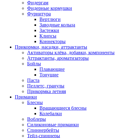
Фидергам
Фидерные кормушки
Фурнитура
Вертлюги
Заводные кольца
Застежки
Клипсы
Коннекторы
Прикормки, насадки, аттрактанты
Активаторы клёва, добавки, компоненты
Аттрактанты, ароматизаторы
Бойлы
Плавающие
Тонущие
Паста
Пеллетс, гранулы
Прикормка летняя
Приманки
Блесны
Вращающиеся блесны
Колебалки
Воблеры
Силиконовые приманки
Спиннербейты
Тейл-спиннеры