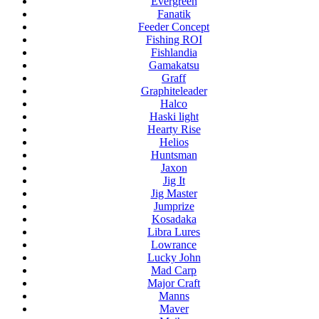
Evergreen
Fanatik
Feeder Concept
Fishing ROI
Fishlandia
Gamakatsu
Graff
Graphiteleader
Halco
Haski light
Hearty Rise
Helios
Huntsman
Jaxon
Jig It
Jig Master
Jumprize
Kosadaka
Libra Lures
Lowrance
Lucky John
Mad Carp
Major Craft
Manns
Maver