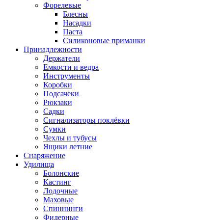
Форелевые
Блесны
Насадки
Паста
Силиконовые приманки
Принадлежности
Держатели
Емкости и ведра
Инструменты
Коробки
Подсачеки
Рюкзаки
Садки
Сигнализаторы поклёвки
Сумки
Чехлы и тубусы
Ящики летние
Снаряжение
Удилища
Болонские
Кастинг
Лодочные
Маховые
Спиннинги
Фидерные