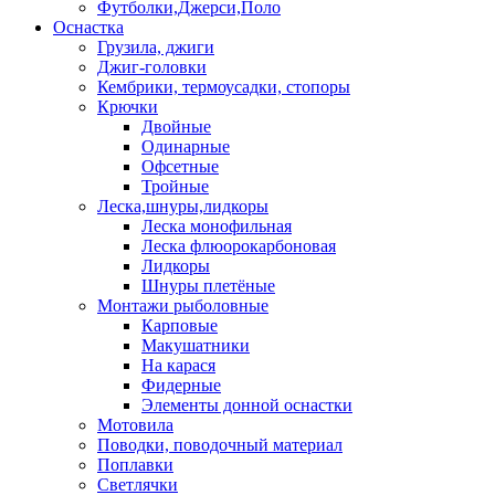
Футболки,Джерси,Поло
Оснастка
Грузила, джиги
Джиг-головки
Кембрики, термоусадки, стопоры
Крючки
Двойные
Одинарные
Офсетные
Тройные
Леска,шнуры,лидкоры
Леска монофильная
Леска флюорокарбоновая
Лидкоры
Шнуры плетёные
Монтажи рыболовные
Карповые
Макушатники
На карася
Фидерные
Элементы донной оснастки
Мотовила
Поводки, поводочный материал
Поплавки
Светлячки