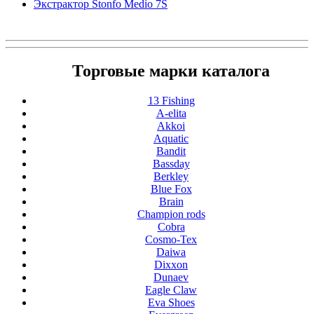
Экстрактор Stonfo Medio 7S
Торговые марки каталога
13 Fishing
A-elita
Akkoi
Aquatic
Bandit
Bassday
Berkley
Blue Fox
Brain
Champion rods
Cobra
Cosmo-Tex
Daiwa
Dixxon
Dunaev
Eagle Claw
Eva Shoes