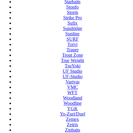
Starbaits
Stonfo
Storm
Strike Pro
Sufix
Sundridge
Sunline
SURF
Torvi
Traper
Trout Zone
True Weight
TsuYoki
UF Studio
UF-Studio
Varivas
VMC
WFT
Woodland
Woodline
YGK
Yo-Zuri/Duel
Zemex
Zetrix
Zipbaits