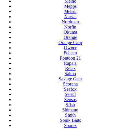
Meiho
Mepps
Metsui
Narval
Nordman
Norfin
Okuma
Orange
Orange Carp
Owner
Pelican
Pontoon 21
Rapala
Relax
Salmo
Savage Gear
Scorana
Seafox
Select
Sensas
Sfish
Shimano
Smith
Sonik Baits
Soorex