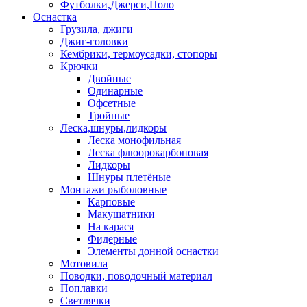
Футболки,Джерси,Поло
Оснастка
Грузила, джиги
Джиг-головки
Кембрики, термоусадки, стопоры
Крючки
Двойные
Одинарные
Офсетные
Тройные
Леска,шнуры,лидкоры
Леска монофильная
Леска флюорокарбоновая
Лидкоры
Шнуры плетёные
Монтажи рыболовные
Карповые
Макушатники
На карася
Фидерные
Элементы донной оснастки
Мотовила
Поводки, поводочный материал
Поплавки
Светлячки