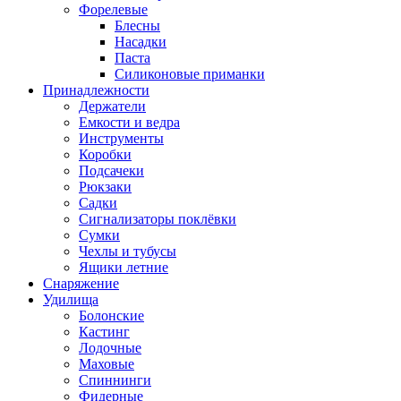
Форелевые
Блесны
Насадки
Паста
Силиконовые приманки
Принадлежности
Держатели
Емкости и ведра
Инструменты
Коробки
Подсачеки
Рюкзаки
Садки
Сигнализаторы поклёвки
Сумки
Чехлы и тубусы
Ящики летние
Снаряжение
Удилища
Болонские
Кастинг
Лодочные
Маховые
Спиннинги
Фидерные