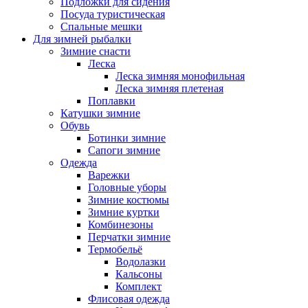
Подложки для сидения
Посуда туристическая
Спальные мешки
Для зимней рыбалки
Зимние снасти
Леска
Леска зимняя монофильная
Леска зимняя плетеная
Поплавки
Катушки зимние
Обувь
Ботинки зимние
Сапоги зимние
Одежда
Варежки
Головные уборы
Зимние костюмы
Зимние куртки
Комбинезоны
Перчатки зимние
Термобельё
Водолазки
Кальсоны
Комплект
Флисовая одежда