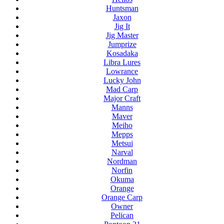
Huntsman
Jaxon
Jig It
Jig Master
Jumprize
Kosadaka
Libra Lures
Lowrance
Lucky John
Mad Carp
Major Craft
Manns
Maver
Meiho
Mepps
Metsui
Narval
Nordman
Norfin
Okuma
Orange
Orange Carp
Owner
Pelican