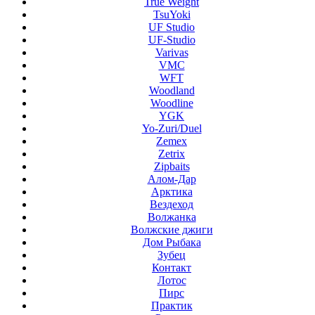
True Weight
TsuYoki
UF Studio
UF-Studio
Varivas
VMC
WFT
Woodland
Woodline
YGK
Yo-Zuri/Duel
Zemex
Zetrix
Zipbaits
Алом-Дар
Арктика
Вездеход
Волжанка
Волжские джиги
Дом Рыбака
Зубец
Контакт
Лотос
Пирс
Практик