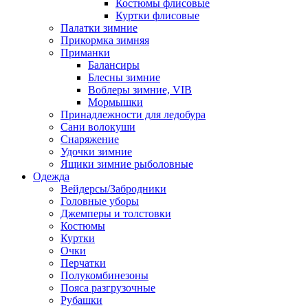
Костюмы флисовые
Куртки флисовые
Палатки зимние
Прикормка зимняя
Приманки
Балансиры
Блесны зимние
Воблеры зимние, VIB
Мормышки
Принадлежности для ледобура
Сани волокуши
Снаряжение
Удочки зимние
Ящики зимние рыболовные
Одежда
Вейдерсы/Забродники
Головные уборы
Джемперы и толстовки
Костюмы
Куртки
Очки
Перчатки
Полукомбинезоны
Пояса разгрузочные
Рубашки