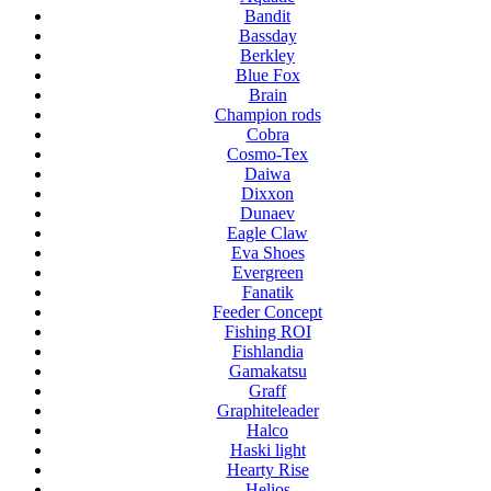
Bandit
Bassday
Berkley
Blue Fox
Brain
Champion rods
Cobra
Cosmo-Tex
Daiwa
Dixxon
Dunaev
Eagle Claw
Eva Shoes
Evergreen
Fanatik
Feeder Concept
Fishing ROI
Fishlandia
Gamakatsu
Graff
Graphiteleader
Halco
Haski light
Hearty Rise
Helios