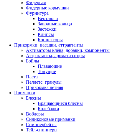
Фидергам
Фидерные кормушки
Фурнитура
Вертлюги
Заводные кольца
Застежки
Клипсы
Коннекторы
Прикормки, насадки, аттрактанты
Активаторы клёва, добавки, компоненты
Аттрактанты, ароматизаторы
Бойлы
Плавающие
Тонущие
Паста
Пеллетс, гранулы
Прикормка летняя
Приманки
Блесны
Вращающиеся блесны
Колебалки
Воблеры
Силиконовые приманки
Спиннербейты
Тейл-спиннеры