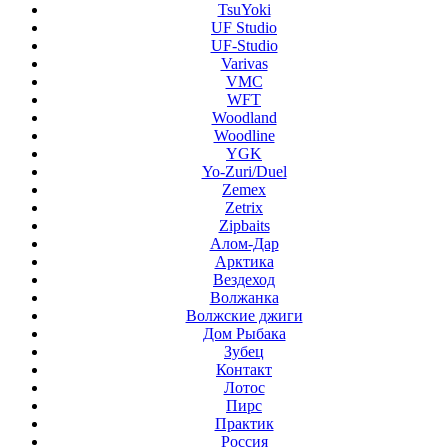
TsuYoki
UF Studio
UF-Studio
Varivas
VMC
WFT
Woodland
Woodline
YGK
Yo-Zuri/Duel
Zemex
Zetrix
Zipbaits
Алом-Дар
Арктика
Вездеход
Волжанка
Волжские джиги
Дом Рыбака
Зубец
Контакт
Лотос
Пирс
Практик
Россия