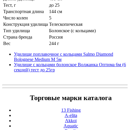
Тест, г
до 25
Транспортная длина
144 см
Число колен
5
Конструкция удилища
Телескопическая
Тип удилища
Болонское (с кольцами)
Страна бренда
Россия
Вес
244 г
Удилище поплавочное с кольцами Salmo Diamond
Bolognese Medium M 5м
Удилище с кольцами болонское Волжанка Оптима 6м (6
секций) тест до 25гр
Торговые марки каталога
13 Fishing
A-elita
Akkoi
Aquatic