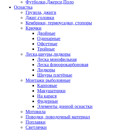
Футболки,Джерси,Поло
Оснастка
Грузила, джиги
Джиг-головки
Кембрики, термоусадки, стопоры
Крючки
Двойные
Одинарные
Офсетные
Тройные
Леска,шнуры,лидкоры
Леска монофильная
Леска флюорокарбоновая
Лидкоры
Шнуры плетёные
Монтажи рыболовные
Карповые
Макушатники
На карася
Фидерные
Элементы донной оснастки
Мотовила
Поводки, поводочный материал
Поплавки
Светлячки