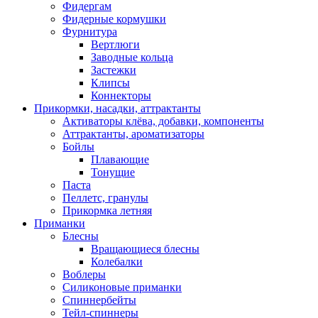
Фидергам
Фидерные кормушки
Фурнитура
Вертлюги
Заводные кольца
Застежки
Клипсы
Коннекторы
Прикормки, насадки, аттрактанты
Активаторы клёва, добавки, компоненты
Аттрактанты, ароматизаторы
Бойлы
Плавающие
Тонущие
Паста
Пеллетс, гранулы
Прикормка летняя
Приманки
Блесны
Вращающиеся блесны
Колебалки
Воблеры
Силиконовые приманки
Спиннербейты
Тейл-спиннеры