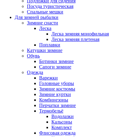
Подложки для сидения
Посуда туристическая
Спальные мешки
Для зимней рыбалки
Зимние снасти
Леска
Леска зимняя монофильная
Леска зимняя плетеная
Поплавки
Катушки зимние
Обувь
Ботинки зимние
Сапоги зимние
Одежда
Варежки
Головные уборы
Зимние костюмы
Зимние куртки
Комбинезоны
Перчатки зимние
Термобельё
Водолазки
Кальсоны
Комплект
Флисовая одежда