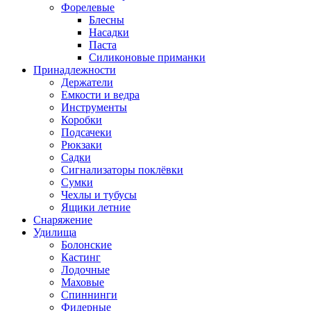
Форелевые
Блесны
Насадки
Паста
Силиконовые приманки
Принадлежности
Держатели
Емкости и ведра
Инструменты
Коробки
Подсачеки
Рюкзаки
Садки
Сигнализаторы поклёвки
Сумки
Чехлы и тубусы
Ящики летние
Снаряжение
Удилища
Болонские
Кастинг
Лодочные
Маховые
Спиннинги
Фидерные