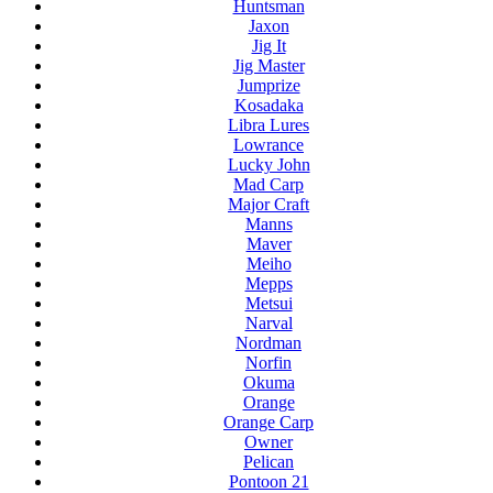
Huntsman
Jaxon
Jig It
Jig Master
Jumprize
Kosadaka
Libra Lures
Lowrance
Lucky John
Mad Carp
Major Craft
Manns
Maver
Meiho
Mepps
Metsui
Narval
Nordman
Norfin
Okuma
Orange
Orange Carp
Owner
Pelican
Pontoon 21