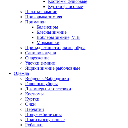
Костюмы флисовые
Куртки флисовые
Палатки зимние
Прикормка зимняя
Приманки
Балансиры
Блесны зимние
Воблеры зимние, VIB
Мормышки
Принадлежности для ледобура
Сани волокуши
Снаряжение
Удочки зимние
Ящики зимние рыболовные
Одежда
Вейдерсы/Забродники
Головные уборы
Джемперы и толстовки
Костюмы
Куртки
Очки
Перчатки
Полукомбинезоны
Пояса разгрузочные
Рубашки