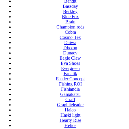
Bandit
Bassday
Berkley
Blue Fox
Brain
Champion rods
Cobra
Cosmo-Tex
Daiwa
Dixxon
Dunaev
Eagle Claw
Eva Shoes
Evergreen
Fanatik
Feeder Concept
Fishing ROI
Fishlandia
Gamakatsu
Graff
Graphiteleader
Halco
Haski light
Hearty Rise
Helios