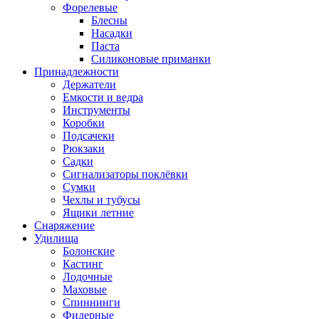
Форелевые
Блесны
Насадки
Паста
Силиконовые приманки
Принадлежности
Держатели
Емкости и ведра
Инструменты
Коробки
Подсачеки
Рюкзаки
Садки
Сигнализаторы поклёвки
Сумки
Чехлы и тубусы
Ящики летние
Снаряжение
Удилища
Болонские
Кастинг
Лодочные
Маховые
Спиннинги
Фидерные