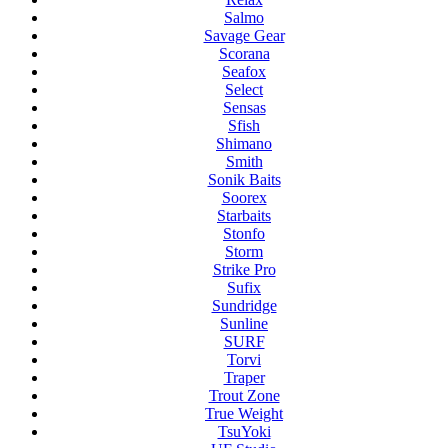
Salmo
Savage Gear
Scorana
Seafox
Select
Sensas
Sfish
Shimano
Smith
Sonik Baits
Soorex
Starbaits
Stonfo
Storm
Strike Pro
Sufix
Sundridge
Sunline
SURF
Torvi
Traper
Trout Zone
True Weight
TsuYoki