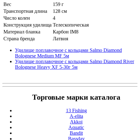
Вес
159 г
Транспортная длина
128 см
Число колен
4
Конструкция удилища
Телескопическая
Материал бланка
Карбон IM8
Страна бренда
Латвия
Удилище поплавочное с кольцами Salmo Diamond
Bolognese Medium MF 5м
Удилище поплавочное с кольцами Salmo Diamond River
Bolognese Heavy XF 5-30г 5м
Торговые марки каталога
13 Fishing
A-elita
Akkoi
Aquatic
Bandit
Bassday