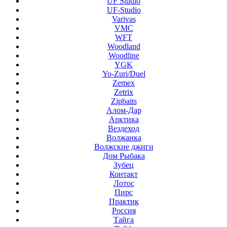
UF Studio
UF-Studio
Varivas
VMC
WFT
Woodland
Woodline
YGK
Yo-Zuri/Duel
Zemex
Zetrix
Zipbaits
Алом-Дар
Арктика
Вездеход
Волжанка
Волжские джиги
Дом Рыбака
Зубец
Контакт
Лотос
Пирс
Практик
Россия
Тайга