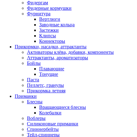
Фидергам
Фидерные кормушки
Фурнитура
Вертлюги
Заводные кольца
Застежки
Клипсы
Коннекторы
Прикормки, насадки, аттрактанты
Активаторы клёва, добавки, компоненты
Аттрактанты, ароматизаторы
Бойлы
Плавающие
Тонущие
Паста
Пеллетс, гранулы
Прикормка летняя
Приманки
Блесны
Вращающиеся блесны
Колебалки
Воблеры
Силиконовые приманки
Спиннербейты
Тейл-спиннеры