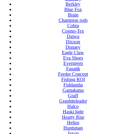
Berkley
Blue Fox
Brain
Champion rods
Cobra
Cosmo-Tex
Daiwa
Dixxon
Dunaev
Eagle Claw
Eva Shoes
Evergreen
Fanatik
Feeder Concept
Fishing ROI
Fishlandia
Gamakatsu
Graff
Graphiteleader
Halco
Haski light
Hearty Rise
Helios
Huntsman
Jaxon