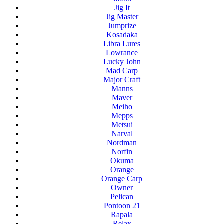
Jig It
Jig Master
Jumprize
Kosadaka
Libra Lures
Lowrance
Lucky John
Mad Carp
Major Craft
Manns
Maver
Meiho
Mepps
Metsui
Narval
Nordman
Norfin
Okuma
Orange
Orange Carp
Owner
Pelican
Pontoon 21
Rapala
Relax