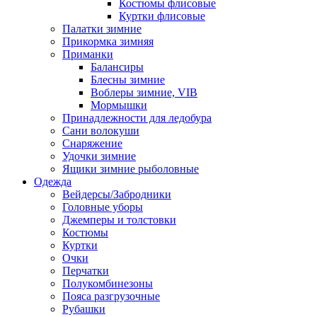
Костюмы флисовые
Куртки флисовые
Палатки зимние
Прикормка зимняя
Приманки
Балансиры
Блесны зимние
Воблеры зимние, VIB
Мормышки
Принадлежности для ледобура
Сани волокуши
Снаряжение
Удочки зимние
Ящики зимние рыболовные
Одежда
Вейдерсы/Забродники
Головные уборы
Джемперы и толстовки
Костюмы
Куртки
Очки
Перчатки
Полукомбинезоны
Пояса разгрузочные
Рубашки