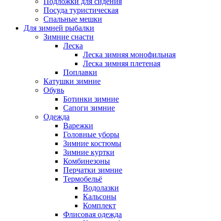
Подложки для сидения
Посуда туристическая
Спальные мешки
Для зимней рыбалки
Зимние снасти
Леска
Леска зимняя монофильная
Леска зимняя плетеная
Поплавки
Катушки зимние
Обувь
Ботинки зимние
Сапоги зимние
Одежда
Варежки
Головные уборы
Зимние костюмы
Зимние куртки
Комбинезоны
Перчатки зимние
Термобельё
Водолазки
Кальсоны
Комплект
Флисовая одежда