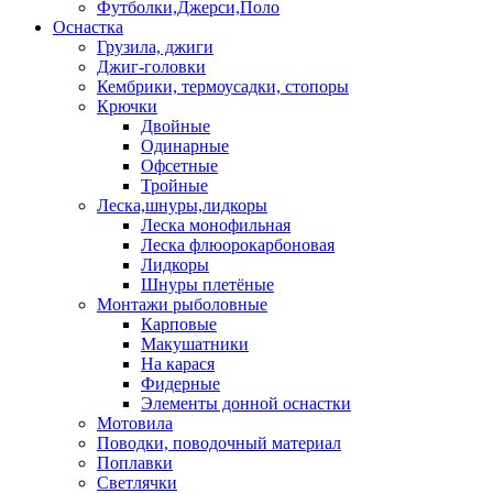
Футболки,Джерси,Поло
Оснастка
Грузила, джиги
Джиг-головки
Кембрики, термоусадки, стопоры
Крючки
Двойные
Одинарные
Офсетные
Тройные
Леска,шнуры,лидкоры
Леска монофильная
Леска флюорокарбоновая
Лидкоры
Шнуры плетёные
Монтажи рыболовные
Карповые
Макушатники
На карася
Фидерные
Элементы донной оснастки
Мотовила
Поводки, поводочный материал
Поплавки
Светлячки