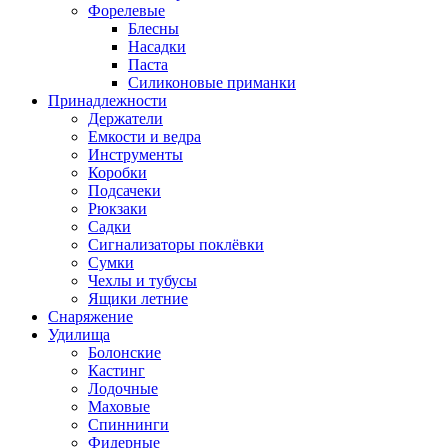
Форелевые
Блесны
Насадки
Паста
Силиконовые приманки
Принадлежности
Держатели
Емкости и ведра
Инструменты
Коробки
Подсачеки
Рюкзаки
Садки
Сигнализаторы поклёвки
Сумки
Чехлы и тубусы
Ящики летние
Снаряжение
Удилища
Болонские
Кастинг
Лодочные
Маховые
Спиннинги
Фидерные