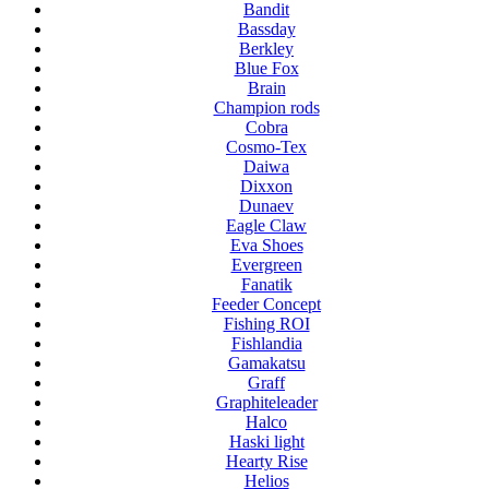
Bandit
Bassday
Berkley
Blue Fox
Brain
Champion rods
Cobra
Cosmo-Tex
Daiwa
Dixxon
Dunaev
Eagle Claw
Eva Shoes
Evergreen
Fanatik
Feeder Concept
Fishing ROI
Fishlandia
Gamakatsu
Graff
Graphiteleader
Halco
Haski light
Hearty Rise
Helios