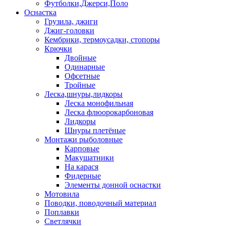
Футболки,Джерси,Поло
Оснастка
Грузила, джиги
Джиг-головки
Кембрики, термоусадки, стопоры
Крючки
Двойные
Одинарные
Офсетные
Тройные
Леска,шнуры,лидкоры
Леска монофильная
Леска флюорокарбоновая
Лидкоры
Шнуры плетёные
Монтажи рыболовные
Карповые
Макушатники
На карася
Фидерные
Элементы донной оснастки
Мотовила
Поводки, поводочный материал
Поплавки
Светлячки