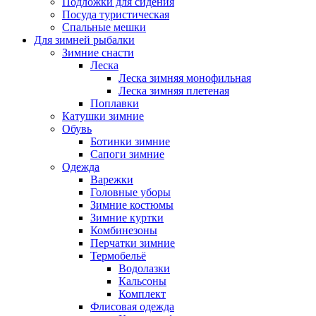
Подложки для сидения
Посуда туристическая
Спальные мешки
Для зимней рыбалки
Зимние снасти
Леска
Леска зимняя монофильная
Леска зимняя плетеная
Поплавки
Катушки зимние
Обувь
Ботинки зимние
Сапоги зимние
Одежда
Варежки
Головные уборы
Зимние костюмы
Зимние куртки
Комбинезоны
Перчатки зимние
Термобельё
Водолазки
Кальсоны
Комплект
Флисовая одежда