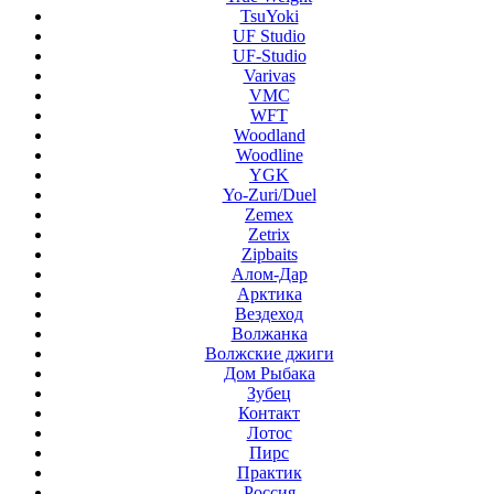
TsuYoki
UF Studio
UF-Studio
Varivas
VMC
WFT
Woodland
Woodline
YGK
Yo-Zuri/Duel
Zemex
Zetrix
Zipbaits
Алом-Дар
Арктика
Вездеход
Волжанка
Волжские джиги
Дом Рыбака
Зубец
Контакт
Лотос
Пирс
Практик
Россия