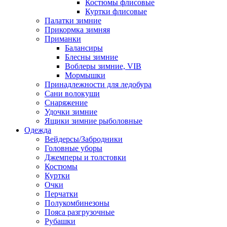
Костюмы флисовые
Куртки флисовые
Палатки зимние
Прикормка зимняя
Приманки
Балансиры
Блесны зимние
Воблеры зимние, VIB
Мормышки
Принадлежности для ледобура
Сани волокуши
Снаряжение
Удочки зимние
Ящики зимние рыболовные
Одежда
Вейдерсы/Забродники
Головные уборы
Джемперы и толстовки
Костюмы
Куртки
Очки
Перчатки
Полукомбинезоны
Пояса разгрузочные
Рубашки