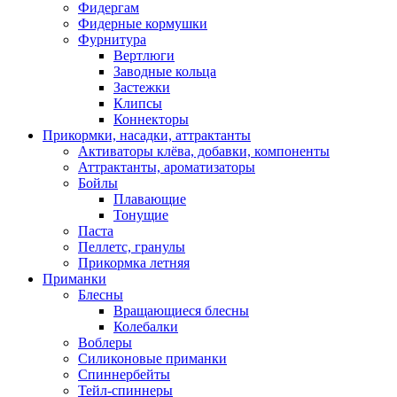
Фидергам
Фидерные кормушки
Фурнитура
Вертлюги
Заводные кольца
Застежки
Клипсы
Коннекторы
Прикормки, насадки, аттрактанты
Активаторы клёва, добавки, компоненты
Аттрактанты, ароматизаторы
Бойлы
Плавающие
Тонущие
Паста
Пеллетс, гранулы
Прикормка летняя
Приманки
Блесны
Вращающиеся блесны
Колебалки
Воблеры
Силиконовые приманки
Спиннербейты
Тейл-спиннеры