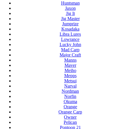
Huntsman
Jaxon
Jig It
Jig Master
Jumprize
Kosadaka
Libra Lures
Lowrance
Lucky John
Mad Carp
Major Craft
Manns
Maver
Meiho
Mepps
Metsui
Narval
Nordman
Norfin
Okuma
Orange
Orange Carp
Owner
Pelican
Pontoon 21