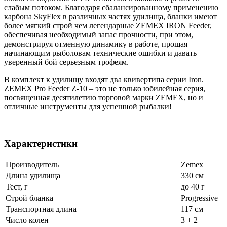
слабым потоком. Благодаря сбалансированному применению
карбона SkyFlex в различных частях удилища, бланки имеют
более мягкий строй чем легендарные ZEMEX IRON Feeder,
обеспечивая необходимый запас прочности, при этом,
демонстрируя отменную динамику в работе, прощая
начинающим рыболовам технические ошибки и давать
уверенный бой серьезным трофеям.
В комплект к удилищу входят два квивертипа серии Iron.
ZEMEX Pro Feeder Z-10 – это не только юбилейная серия,
посвященная десятилетию торговой марки ZEMEX, но и
отличные инструменты для успешной рыбалки!
Характеристики
Производитель
Zemex
Длина удилища
330 см
Тест, г
до 40 г
Строй бланка
Progressive
Транспортная длина
117 см
Число колен
3 + 2