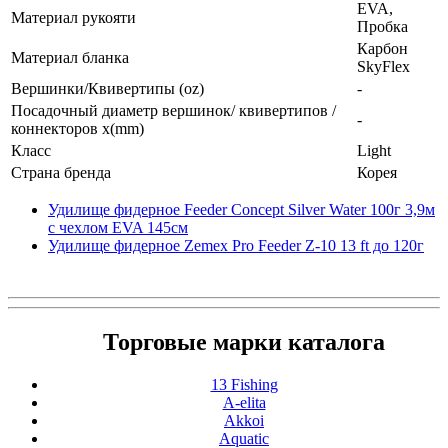
EVA,
Материал рукояти
Пробка
Карбон
Материал бланка
SkyFlex
Вершинки/Квивертипы (oz)
-
Посадочный диаметр вершинок/ квивертипов /
-
коннекторов x(mm)
Класс
Light
Страна бренда
Корея
Удилище фидерное Feeder Concept Silver Water 100г 3,9м
с чехлом EVA 145см
Удилище фидерное Zemex Pro Feeder Z-10 13 ft до 120г
Торговые марки каталога
13 Fishing
A-elita
Akkoi
Aquatic