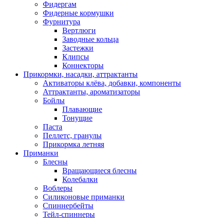
Фидергам
Фидерные кормушки
Фурнитура
Вертлюги
Заводные кольца
Застежки
Клипсы
Коннекторы
Прикормки, насадки, аттрактанты
Активаторы клёва, добавки, компоненты
Аттрактанты, ароматизаторы
Бойлы
Плавающие
Тонущие
Паста
Пеллетс, гранулы
Прикормка летняя
Приманки
Блесны
Вращающиеся блесны
Колебалки
Воблеры
Силиконовые приманки
Спиннербейты
Тейл-спиннеры