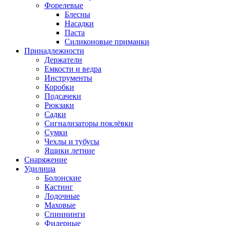
Форелевые
Блесны
Насадки
Паста
Силиконовые приманки
Принадлежности
Держатели
Емкости и ведра
Инструменты
Коробки
Подсачеки
Рюкзаки
Садки
Сигнализаторы поклёвки
Сумки
Чехлы и тубусы
Ящики летние
Снаряжение
Удилища
Болонские
Кастинг
Лодочные
Маховые
Спиннинги
Фидерные