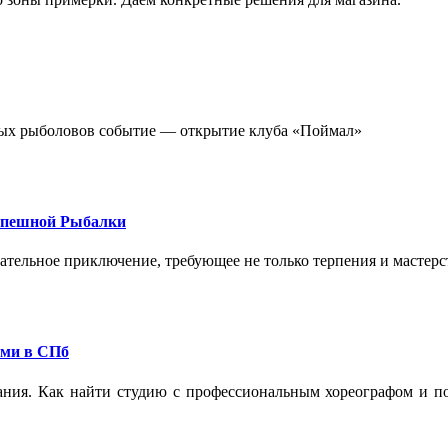
стных рыболовов событие — открытие клуба «Поймал»
спешной Рыбалки
екательное приключение, требующее не только терпения и мастер
ами в СПб
ания. Как найти студию с профессиональным хореографом и по