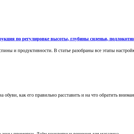
укция по регулировке высоты, глубины сиденья, подлокотни
спины и продуктивности. В статье разобраны все этапы настройк
на обуви, как его правильно расставить и на что обратить вним
о зоны примерки. Даём конкретные решения для магазина.