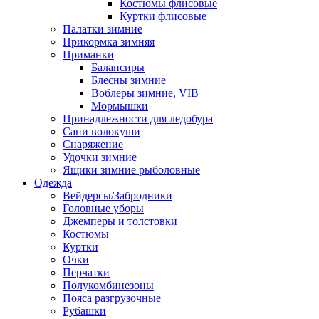
Костюмы флисовые
Куртки флисовые
Палатки зимние
Прикормка зимняя
Приманки
Балансиры
Блесны зимние
Воблеры зимние, VIB
Мормышки
Принадлежности для ледобура
Сани волокуши
Снаряжение
Удочки зимние
Ящики зимние рыболовные
Одежда
Вейдерсы/Забродники
Головные уборы
Джемперы и толстовки
Костюмы
Куртки
Очки
Перчатки
Полукомбинезоны
Пояса разгрузочные
Рубашки