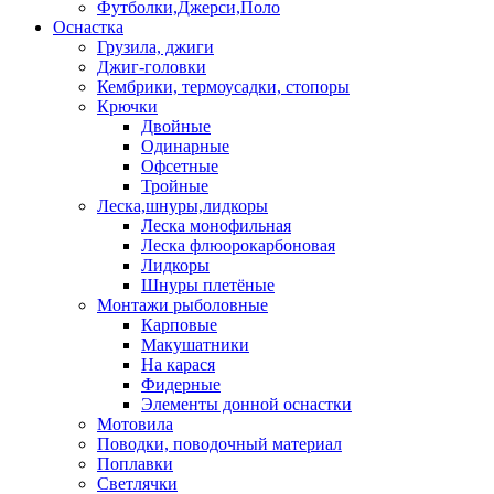
Футболки,Джерси,Поло
Оснастка
Грузила, джиги
Джиг-головки
Кембрики, термоусадки, стопоры
Крючки
Двойные
Одинарные
Офсетные
Тройные
Леска,шнуры,лидкоры
Леска монофильная
Леска флюорокарбоновая
Лидкоры
Шнуры плетёные
Монтажи рыболовные
Карповые
Макушатники
На карася
Фидерные
Элементы донной оснастки
Мотовила
Поводки, поводочный материал
Поплавки
Светлячки