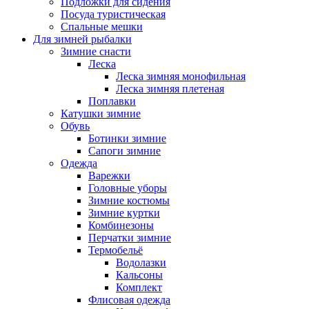
Подложки для сидения
Посуда туристическая
Спальные мешки
Для зимней рыбалки
Зимние снасти
Леска
Леска зимняя монофильная
Леска зимняя плетеная
Поплавки
Катушки зимние
Обувь
Ботинки зимние
Сапоги зимние
Одежда
Варежки
Головные уборы
Зимние костюмы
Зимние куртки
Комбинезоны
Перчатки зимние
Термобельё
Водолазки
Кальсоны
Комплект
Флисовая одежда