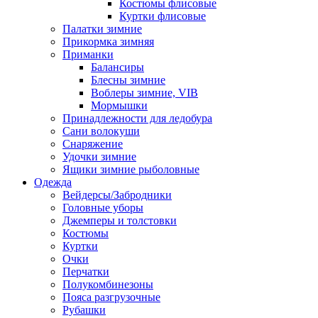
Костюмы флисовые
Куртки флисовые
Палатки зимние
Прикормка зимняя
Приманки
Балансиры
Блесны зимние
Воблеры зимние, VIB
Мормышки
Принадлежности для ледобура
Сани волокуши
Снаряжение
Удочки зимние
Ящики зимние рыболовные
Одежда
Вейдерсы/Забродники
Головные уборы
Джемперы и толстовки
Костюмы
Куртки
Очки
Перчатки
Полукомбинезоны
Пояса разгрузочные
Рубашки