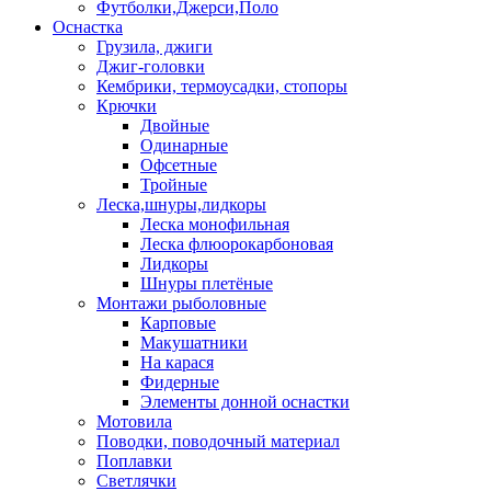
Футболки,Джерси,Поло
Оснастка
Грузила, джиги
Джиг-головки
Кембрики, термоусадки, стопоры
Крючки
Двойные
Одинарные
Офсетные
Тройные
Леска,шнуры,лидкоры
Леска монофильная
Леска флюорокарбоновая
Лидкоры
Шнуры плетёные
Монтажи рыболовные
Карповые
Макушатники
На карася
Фидерные
Элементы донной оснастки
Мотовила
Поводки, поводочный материал
Поплавки
Светлячки