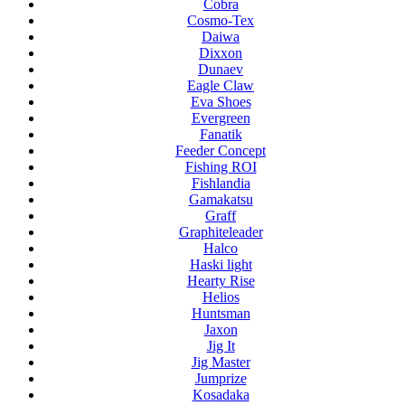
Cobra
Cosmo-Tex
Daiwa
Dixxon
Dunaev
Eagle Claw
Eva Shoes
Evergreen
Fanatik
Feeder Concept
Fishing ROI
Fishlandia
Gamakatsu
Graff
Graphiteleader
Halco
Haski light
Hearty Rise
Helios
Huntsman
Jaxon
Jig It
Jig Master
Jumprize
Kosadaka