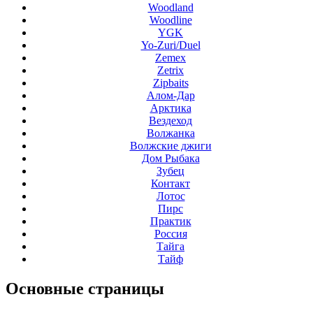
Woodland
Woodline
YGK
Yo-Zuri/Duel
Zemex
Zetrix
Zipbaits
Алом-Дар
Арктика
Вездеход
Волжанка
Волжские джиги
Дом Рыбака
Зубец
Контакт
Лотос
Пирс
Практик
Россия
Тайга
Тайф
Основные
страницы