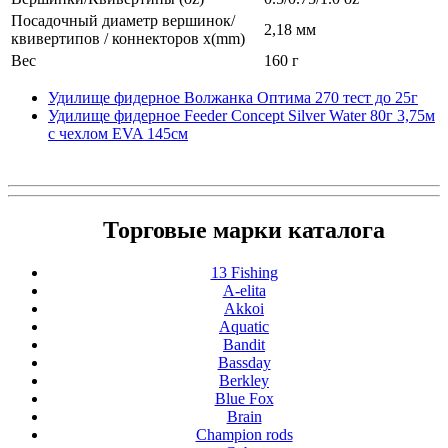
Посадочный диаметр вершинок/
2,18 мм
квивертипов / коннекторов x(mm)
Вес
160 г
Удилище фидерное Волжанка Оптима 270 тест до 25г
Удилище фидерное Feeder Concept Silver Water 80г 3,75м
с чехлом EVA 145см
Торговые марки каталога
13 Fishing
A-elita
Akkoi
Aquatic
Bandit
Bassday
Berkley
Blue Fox
Brain
Champion rods