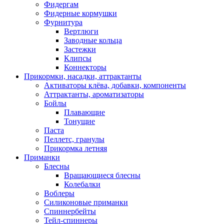
Фидергам
Фидерные кормушки
Фурнитура
Вертлюги
Заводные кольца
Застежки
Клипсы
Коннекторы
Прикормки, насадки, аттрактанты
Активаторы клёва, добавки, компоненты
Аттрактанты, ароматизаторы
Бойлы
Плавающие
Тонущие
Паста
Пеллетс, гранулы
Прикормка летняя
Приманки
Блесны
Вращающиеся блесны
Колебалки
Воблеры
Силиконовые приманки
Спиннербейты
Тейл-спиннеры