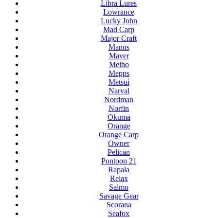
Libra Lures
Lowrance
Lucky John
Mad Carp
Major Craft
Manns
Maver
Meiho
Mepps
Metsui
Narval
Nordman
Norfin
Okuma
Orange
Orange Carp
Owner
Pelican
Pontoon 21
Rapala
Relax
Salmo
Savage Gear
Scorana
Seafox