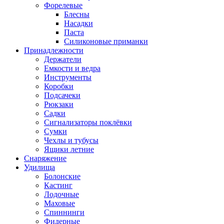
Форелевые
Блесны
Насадки
Паста
Силиконовые приманки
Принадлежности
Держатели
Емкости и ведра
Инструменты
Коробки
Подсачеки
Рюкзаки
Садки
Сигнализаторы поклёвки
Сумки
Чехлы и тубусы
Ящики летние
Снаряжение
Удилища
Болонские
Кастинг
Лодочные
Маховые
Спиннинги
Фидерные