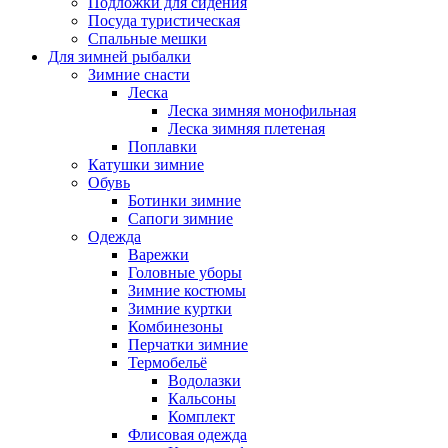
Подложки для сидения
Посуда туристическая
Спальные мешки
Для зимней рыбалки
Зимние снасти
Леска
Леска зимняя монофильная
Леска зимняя плетеная
Поплавки
Катушки зимние
Обувь
Ботинки зимние
Сапоги зимние
Одежда
Варежки
Головные уборы
Зимние костюмы
Зимние куртки
Комбинезоны
Перчатки зимние
Термобельё
Водолазки
Кальсоны
Комплект
Флисовая одежда