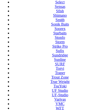
Select
Sensas
Sfish
Shimano
Smith
Sonik Baits
Soorex
Starbaits
Stonfo
Storm
Strike Pro
Sufix
Sundridge
Sunline
SURF
Torvi
Traper
Trout Zone
True Weight
TsuYoki
UF Studio
UF-Studio
Varivas
VMC
WFT