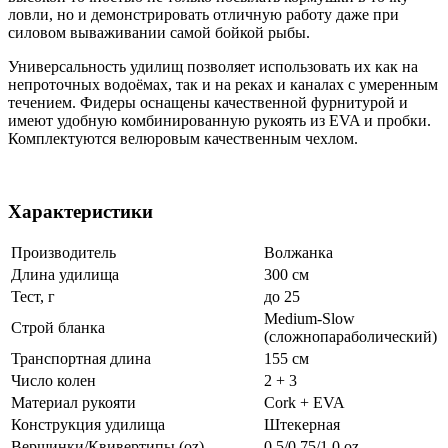
ловли, но и демонстрировать отличную работу даже при
силовом вываживании самой бойкой рыбы.
Универсальность удилищ позволяет использовать их как на
непроточных водоёмах, так и на реках и каналах с умеренным
течением. Фидеры оснащены качественной фурнитурой и
имеют удобную комбинированную рукоять из EVA и пробки.
Комплектуются велюровым качественным чехлом.
Характеристики
Производитель
Волжанка
Длина удилища
300 см
Тест, г
до 25
Medium-Slow
Строй бланка
(сложнопараболический)
Транспортная длина
155 см
Число колен
2 + 3
Материал рукояти
Cork + EVA
Конструкция удилища
Штекерная
Вершинки/Квивертипы (oz)
0.5/0.75/1.0 oz