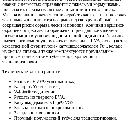
бланки с легкостью справляются с тяжелыми кормушками,
посылая их на максимальные дистанции и точно в цель.
Мягкая вершинка качественно отрабатывает как на поклевках,
так и вываживании, гася все рывки даже крупной рыбы и
сокращая риски обрыва лески и поводка. Кончики вершинок
окрашены в ярко желто-оранжевый цвет для повышенной
визуализации в условия недостаточной видимости. Удилища
имеют эргономичную рукоять из материала EVA, оснащаются
качественной фурнитурой - катушкодержателем Fuji, кольца
из оксида титана, а также комплектуются премиальным
прочным полужестким тубусом для хранения и
транспортировки.
Технические характеристики
Бланк из HVF® углепластика.,
Nanoplus Углепластик.,
V-Joint® соединение.,
Рукоять из твердого EVA.,
Катушкодержатель Fuji® VSS.,
Кольца покрытые нитритом титана.,
2 фидерных вершинки.,
Прочный полужесткий тубус для транспортировки.