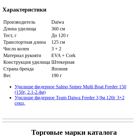
Характеристики
Производитель
Daiwa
Длина удилища
360 см
Тест, г
До 120 г
Транспортная длина
125 см
Число колен
3 + 2
Материал рукояти
EVA + Cork
Конструкция удилища
Штекерная
Страна бренда
Япония
Вес
190 г
Удилище фидерное Salmo Sniper Multi Boat Feeder 150
(150г, 2.1-2.4м)
Удилище фидерное Team Daiwa Feeder 3,9м 120г 3+2
секц.
Торговые марки каталога