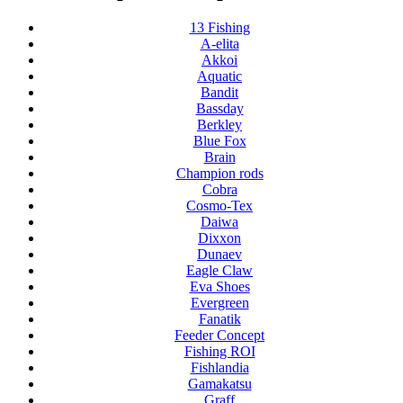
13 Fishing
A-elita
Akkoi
Aquatic
Bandit
Bassday
Berkley
Blue Fox
Brain
Champion rods
Cobra
Cosmo-Tex
Daiwa
Dixxon
Dunaev
Eagle Claw
Eva Shoes
Evergreen
Fanatik
Feeder Concept
Fishing ROI
Fishlandia
Gamakatsu
Graff