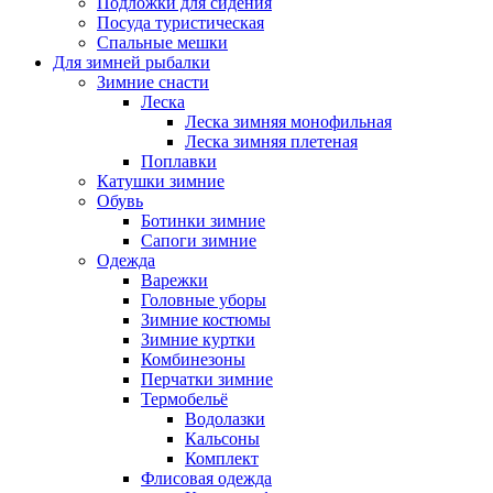
Подложки для сидения
Посуда туристическая
Спальные мешки
Для зимней рыбалки
Зимние снасти
Леска
Леска зимняя монофильная
Леска зимняя плетеная
Поплавки
Катушки зимние
Обувь
Ботинки зимние
Сапоги зимние
Одежда
Варежки
Головные уборы
Зимние костюмы
Зимние куртки
Комбинезоны
Перчатки зимние
Термобельё
Водолазки
Кальсоны
Комплект
Флисовая одежда