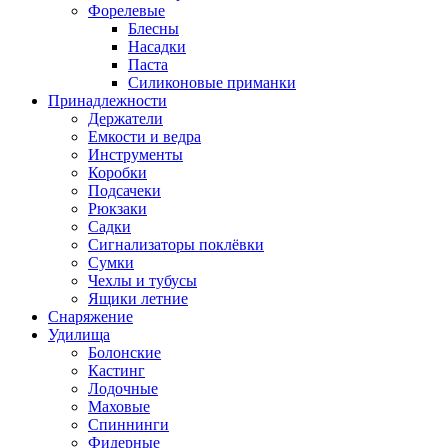
Форелевые
Блесны
Насадки
Паста
Силиконовые приманки
Принадлежности
Держатели
Емкости и ведра
Инструменты
Коробки
Подсачеки
Рюкзаки
Садки
Сигнализаторы поклёвки
Сумки
Чехлы и тубусы
Ящики летние
Снаряжение
Удилища
Болонские
Кастинг
Лодочные
Маховые
Спиннинги
Фидерные