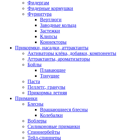
Фидергам
Фидерные кормушки
Фурнитура
Вертлюги
Заводные кольца
Застежки
Клипсы
Коннекторы
Прикормки, насадки, аттрактанты
Активаторы клёва, добавки, компоненты
Аттрактанты, ароматизаторы
Бойлы
Плавающие
Тонущие
Паста
Пеллетс, гранулы
Прикормка летняя
Приманки
Блесны
Вращающиеся блесны
Колебалки
Воблеры
Силиконовые приманки
Спиннербейты
Тейл-спиннеры