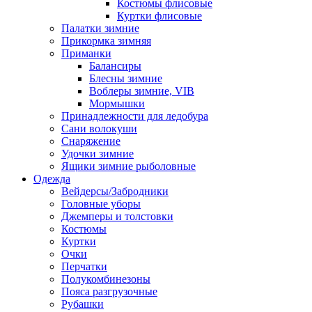
Костюмы флисовые
Куртки флисовые
Палатки зимние
Прикормка зимняя
Приманки
Балансиры
Блесны зимние
Воблеры зимние, VIB
Мормышки
Принадлежности для ледобура
Сани волокуши
Снаряжение
Удочки зимние
Ящики зимние рыболовные
Одежда
Вейдерсы/Забродники
Головные уборы
Джемперы и толстовки
Костюмы
Куртки
Очки
Перчатки
Полукомбинезоны
Пояса разгрузочные
Рубашки