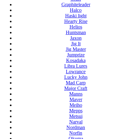
Graphiteleader
Halco
Haski light
Hearty Rise
Helios
Huntsman
Jaxon
Jig It
Jig Master
Jumprize
Kosadaka
Libra Lures
Lowrance
Lucky John
Mad Carp
Major Craft
Manns
Maver
Meiho
Mepps
Metsui
Narval
Nordman
Norfin
Okuma