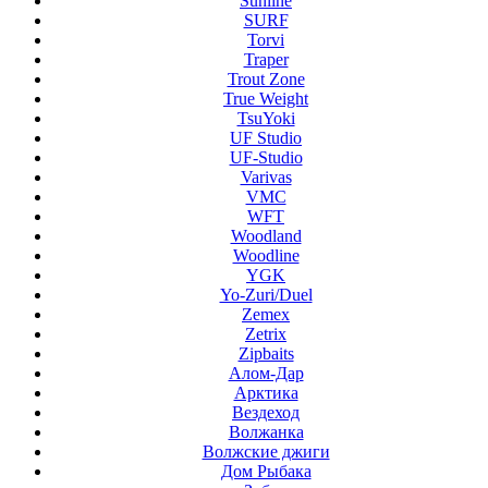
Sunline
SURF
Torvi
Traper
Trout Zone
True Weight
TsuYoki
UF Studio
UF-Studio
Varivas
VMC
WFT
Woodland
Woodline
YGK
Yo-Zuri/Duel
Zemex
Zetrix
Zipbaits
Алом-Дар
Арктика
Вездеход
Волжанка
Волжские джиги
Дом Рыбака