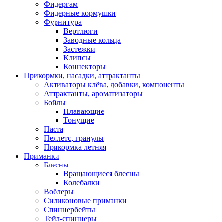
Фидергам
Фидерные кормушки
Фурнитура
Вертлюги
Заводные кольца
Застежки
Клипсы
Коннекторы
Прикормки, насадки, аттрактанты
Активаторы клёва, добавки, компоненты
Аттрактанты, ароматизаторы
Бойлы
Плавающие
Тонущие
Паста
Пеллетс, гранулы
Прикормка летняя
Приманки
Блесны
Вращающиеся блесны
Колебалки
Воблеры
Силиконовые приманки
Спиннербейты
Тейл-спиннеры