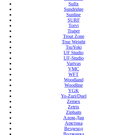
Sufix
Sundridge
Sunline
SURF
Torvi
Traper
Trout Zone
True Weight
TsuYoki
UF Studio
UF-Studio
Varivas
VMC
WFT
Woodland
Woodline
YGK
Yo-Zuri/Duel
Zemex
Zetrix
Zipbaits
Алом-Дар
Арктика
Вездеход
Волжанка