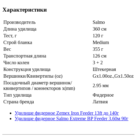
Характеристики
Производитель
Salmo
Длина удилища
360 см
Тест, г
120 г
Строй бланка
Medium
Вес
355 г
Транспортная длина
126 см
Число колен
3 + 2
Конструкция удилища
Штекерная
Вершинки/Квивертипы (oz)
Gх1.00oz.,Gх1.50oz
Посадочный диаметр вершинок/
2.95 мм
квивертипов / коннекторов x(mm)
Тип удилища
Фидерное
Страна бренда
Латвия
Удилище фидерное Zemex Iron Feeder 13ft до 140г
Удилище фидерное Salmo Extreme BP Feeder 3.60м 90г