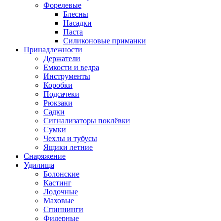
Форелевые
Блесны
Насадки
Паста
Силиконовые приманки
Принадлежности
Держатели
Емкости и ведра
Инструменты
Коробки
Подсачеки
Рюкзаки
Садки
Сигнализаторы поклёвки
Сумки
Чехлы и тубусы
Ящики летние
Снаряжение
Удилища
Болонские
Кастинг
Лодочные
Маховые
Спиннинги
Фидерные