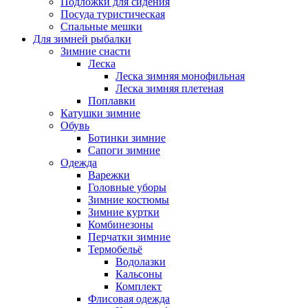
Подложки для сидения
Посуда туристическая
Спальные мешки
Для зимней рыбалки
Зимние снасти
Леска
Леска зимняя монофильная
Леска зимняя плетеная
Поплавки
Катушки зимние
Обувь
Ботинки зимние
Сапоги зимние
Одежда
Варежки
Головные уборы
Зимние костюмы
Зимние куртки
Комбинезоны
Перчатки зимние
Термобельё
Водолазки
Кальсоны
Комплект
Флисовая одежда