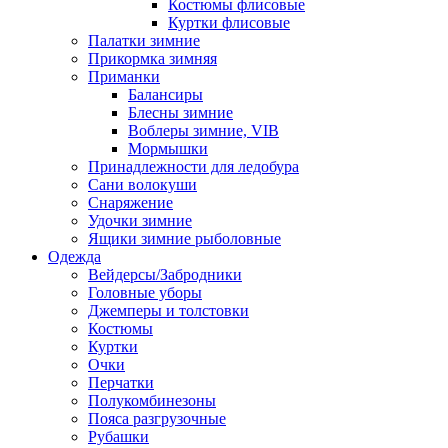
Костюмы флисовые
Куртки флисовые
Палатки зимние
Прикормка зимняя
Приманки
Балансиры
Блесны зимние
Воблеры зимние, VIB
Мормышки
Принадлежности для ледобура
Сани волокуши
Снаряжение
Удочки зимние
Ящики зимние рыболовные
Одежда
Вейдерсы/Забродники
Головные уборы
Джемперы и толстовки
Костюмы
Куртки
Очки
Перчатки
Полукомбинезоны
Пояса разгрузочные
Рубашки