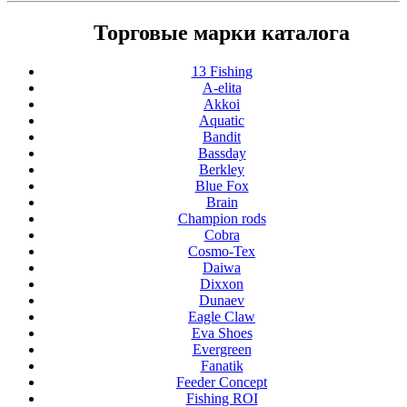
Торговые марки каталога
13 Fishing
A-elita
Akkoi
Aquatic
Bandit
Bassday
Berkley
Blue Fox
Brain
Champion rods
Cobra
Cosmo-Tex
Daiwa
Dixxon
Dunaev
Eagle Claw
Eva Shoes
Evergreen
Fanatik
Feeder Concept
Fishing ROI