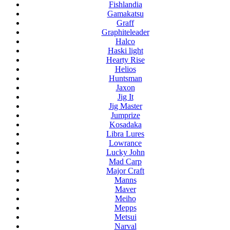
Fishlandia
Gamakatsu
Graff
Graphiteleader
Halco
Haski light
Hearty Rise
Helios
Huntsman
Jaxon
Jig It
Jig Master
Jumprize
Kosadaka
Libra Lures
Lowrance
Lucky John
Mad Carp
Major Craft
Manns
Maver
Meiho
Mepps
Metsui
Narval