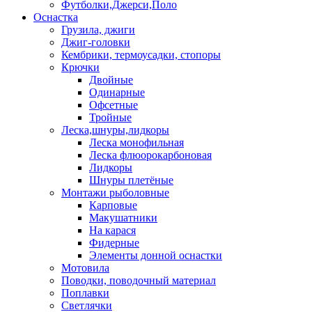
Футболки,Джерси,Поло
Оснастка
Грузила, джиги
Джиг-головки
Кембрики, термоусадки, стопоры
Крючки
Двойные
Одинарные
Офсетные
Тройные
Леска,шнуры,лидкоры
Леска монофильная
Леска флюорокарбоновая
Лидкоры
Шнуры плетёные
Монтажи рыболовные
Карповые
Макушатники
На карася
Фидерные
Элементы донной оснастки
Мотовила
Поводки, поводочный материал
Поплавки
Светлячки