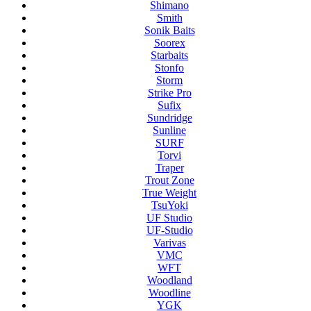
Shimano
Smith
Sonik Baits
Soorex
Starbaits
Stonfo
Storm
Strike Pro
Sufix
Sundridge
Sunline
SURF
Torvi
Traper
Trout Zone
True Weight
TsuYoki
UF Studio
UF-Studio
Varivas
VMC
WFT
Woodland
Woodline
YGK