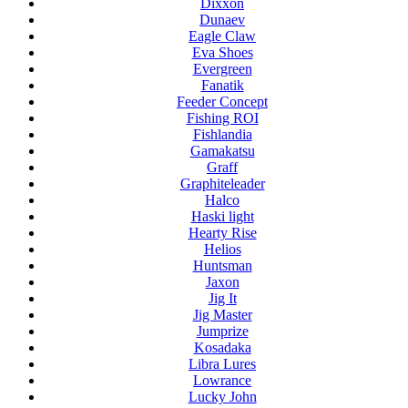
Dixxon
Dunaev
Eagle Claw
Eva Shoes
Evergreen
Fanatik
Feeder Concept
Fishing ROI
Fishlandia
Gamakatsu
Graff
Graphiteleader
Halco
Haski light
Hearty Rise
Helios
Huntsman
Jaxon
Jig It
Jig Master
Jumprize
Kosadaka
Libra Lures
Lowrance
Lucky John