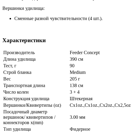
Вершинки удилища:
Сменные разной чувствительности (4 шт.).
Характеристики
Производитель
Feeder Concept
Длина удилища
390 см
Тест, г
90
Строй бланка
Medium
Вес
205 г
Транспортная длина
138 см
Число колен
3 + 4
Конструкция удилища
Штекерная
Вершинки/Квивертипы (oz)
Cх1oz.,Cх1oz.,Cх2oz.,Cх2,5oz
Посадочный диаметр
вершинок/ квивертипов /
3.00 мм
коннекторов x(mm)
Тип удилища
Фидерное