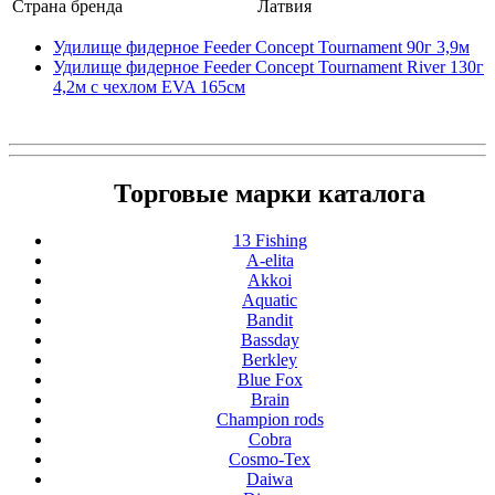
Страна бренда
Латвия
Удилище фидерное Feeder Concept Tournament 90г 3,9м
Удилище фидерное Feeder Concept Tournament River 130г
4,2м с чехлом EVA 165см
Торговые марки каталога
13 Fishing
A-elita
Akkoi
Aquatic
Bandit
Bassday
Berkley
Blue Fox
Brain
Champion rods
Cobra
Cosmo-Tex
Daiwa