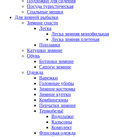
Подложки для сидения
Посуда туристическая
Спальные мешки
Для зимней рыбалки
Зимние снасти
Леска
Леска зимняя монофильная
Леска зимняя плетеная
Поплавки
Катушки зимние
Обувь
Ботинки зимние
Сапоги зимние
Одежда
Варежки
Головные уборы
Зимние костюмы
Зимние куртки
Комбинезоны
Перчатки зимние
Термобельё
Водолазки
Кальсоны
Комплект
Флисовая одежда