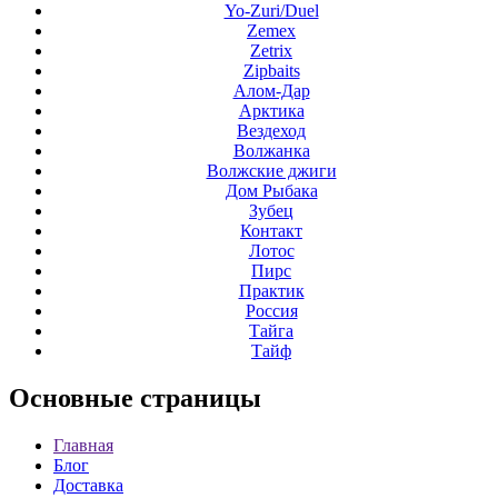
Yo-Zuri/Duel
Zemex
Zetrix
Zipbaits
Алом-Дар
Арктика
Вездеход
Волжанка
Волжские джиги
Дом Рыбака
Зубец
Контакт
Лотос
Пирс
Практик
Россия
Тайга
Тайф
Основные
страницы
Главная
Блог
Доставка