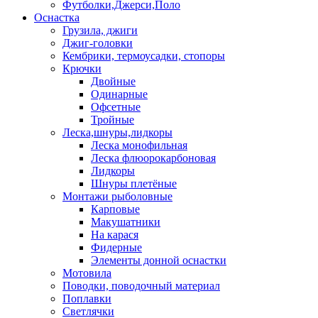
Футболки,Джерси,Поло
Оснастка
Грузила, джиги
Джиг-головки
Кембрики, термоусадки, стопоры
Крючки
Двойные
Одинарные
Офсетные
Тройные
Леска,шнуры,лидкоры
Леска монофильная
Леска флюорокарбоновая
Лидкоры
Шнуры плетёные
Монтажи рыболовные
Карповые
Макушатники
На карася
Фидерные
Элементы донной оснастки
Мотовила
Поводки, поводочный материал
Поплавки
Светлячки