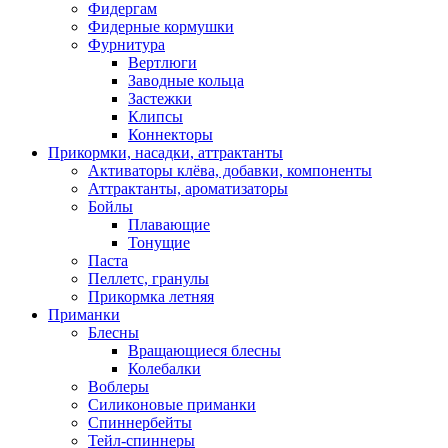
Фидергам
Фидерные кормушки
Фурнитура
Вертлюги
Заводные кольца
Застежки
Клипсы
Коннекторы
Прикормки, насадки, аттрактанты
Активаторы клёва, добавки, компоненты
Аттрактанты, ароматизаторы
Бойлы
Плавающие
Тонущие
Паста
Пеллетс, гранулы
Прикормка летняя
Приманки
Блесны
Вращающиеся блесны
Колебалки
Воблеры
Силиконовые приманки
Спиннербейты
Тейл-спиннеры