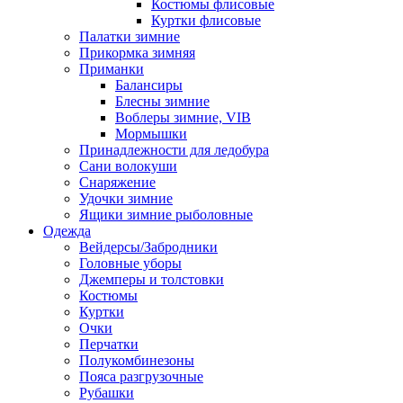
Костюмы флисовые
Куртки флисовые
Палатки зимние
Прикормка зимняя
Приманки
Балансиры
Блесны зимние
Воблеры зимние, VIB
Мормышки
Принадлежности для ледобура
Сани волокуши
Снаряжение
Удочки зимние
Ящики зимние рыболовные
Одежда
Вейдерсы/Забродники
Головные уборы
Джемперы и толстовки
Костюмы
Куртки
Очки
Перчатки
Полукомбинезоны
Пояса разгрузочные
Рубашки