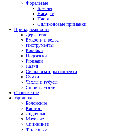
Форелевые
Блесны
Насадки
Паста
Силиконовые приманки
Принадлежности
Держатели
Емкости и ведра
Инструменты
Коробки
Подсачеки
Рюкзаки
Садки
Сигнализаторы поклёвки
Сумки
Чехлы и тубусы
Ящики летние
Снаряжение
Удилища
Болонские
Кастинг
Лодочные
Маховые
Спиннинги
Фидерные