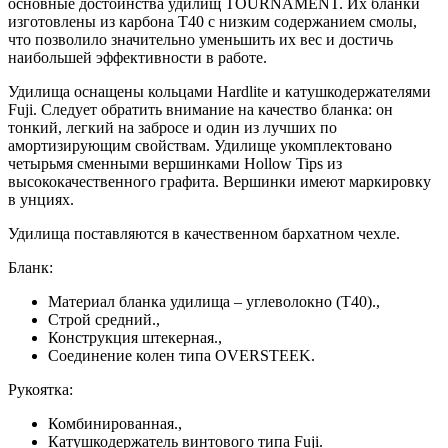
основные достоинства удилищ TOURNAMENT. Их бланки
изготовлены из карбона T40 с низким содержанием смолы,
что позволило значительно уменьшить их вес и достичь
наибольшей эффективности в работе.
Удилища оснащены кольцами Hardlite и катушкодержателями
Fuji. Следует обратить внимание на качество бланка: он
тонкий, легкий на забросе и один из лучших по
амортизирующим свойствам. Удилище укомплектовано
четырьмя сменными вершинками Hollow Tips из
высококачественного графита. Вершинки имеют маркировку
в унциях.
Удилища поставляются в качественном бархатном чехле.
Бланк:
Материал бланка удилища – углеволокно (T40).,
Строй средний.,
Конструкция штекерная.,
Соединение колен типа OVERSTEEK.
Рукоятка:
Комбинированная.,
Катушкодержатель винтового типа Fuji.