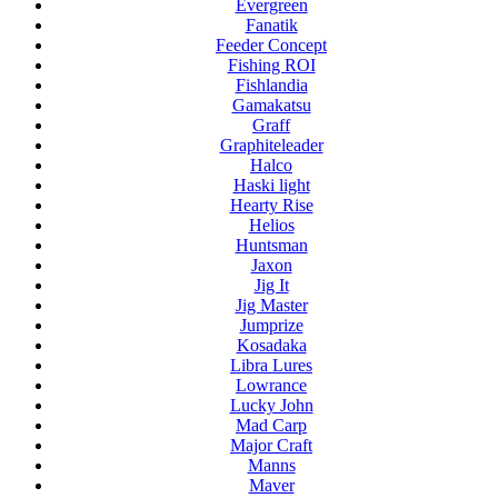
Evergreen
Fanatik
Feeder Concept
Fishing ROI
Fishlandia
Gamakatsu
Graff
Graphiteleader
Halco
Haski light
Hearty Rise
Helios
Huntsman
Jaxon
Jig It
Jig Master
Jumprize
Kosadaka
Libra Lures
Lowrance
Lucky John
Mad Carp
Major Craft
Manns
Maver