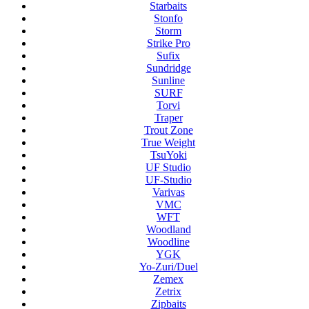
Starbaits
Stonfo
Storm
Strike Pro
Sufix
Sundridge
Sunline
SURF
Torvi
Traper
Trout Zone
True Weight
TsuYoki
UF Studio
UF-Studio
Varivas
VMC
WFT
Woodland
Woodline
YGK
Yo-Zuri/Duel
Zemex
Zetrix
Zipbaits