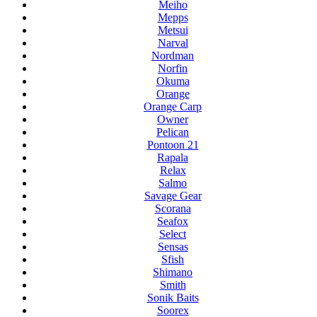
Meiho
Mepps
Metsui
Narval
Nordman
Norfin
Okuma
Orange
Orange Carp
Owner
Pelican
Pontoon 21
Rapala
Relax
Salmo
Savage Gear
Scorana
Seafox
Select
Sensas
Sfish
Shimano
Smith
Sonik Baits
Soorex