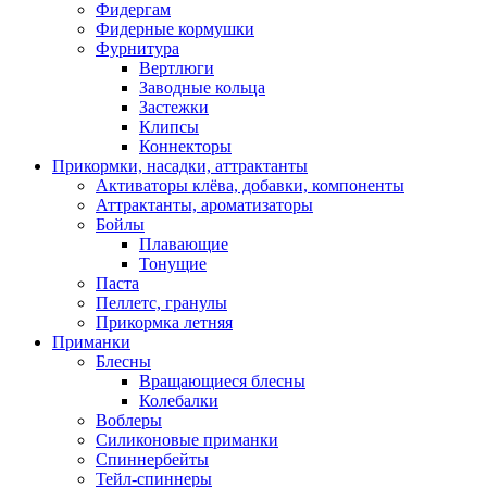
Фидергам
Фидерные кормушки
Фурнитура
Вертлюги
Заводные кольца
Застежки
Клипсы
Коннекторы
Прикормки, насадки, аттрактанты
Активаторы клёва, добавки, компоненты
Аттрактанты, ароматизаторы
Бойлы
Плавающие
Тонущие
Паста
Пеллетс, гранулы
Прикормка летняя
Приманки
Блесны
Вращающиеся блесны
Колебалки
Воблеры
Силиконовые приманки
Спиннербейты
Тейл-спиннеры