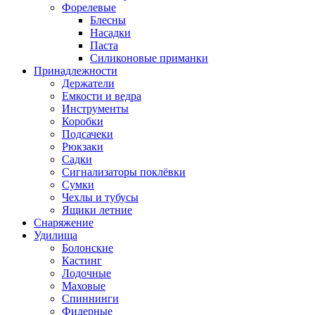
Форелевые
Блесны
Насадки
Паста
Силиконовые приманки
Принадлежности
Держатели
Емкости и ведра
Инструменты
Коробки
Подсачеки
Рюкзаки
Садки
Сигнализаторы поклёвки
Сумки
Чехлы и тубусы
Ящики летние
Снаряжение
Удилища
Болонские
Кастинг
Лодочные
Маховые
Спиннинги
Фидерные