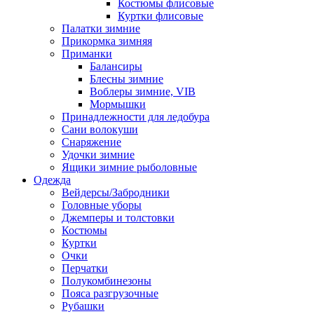
Костюмы флисовые
Куртки флисовые
Палатки зимние
Прикормка зимняя
Приманки
Балансиры
Блесны зимние
Воблеры зимние, VIB
Мормышки
Принадлежности для ледобура
Сани волокуши
Снаряжение
Удочки зимние
Ящики зимние рыболовные
Одежда
Вейдерсы/Забродники
Головные уборы
Джемперы и толстовки
Костюмы
Куртки
Очки
Перчатки
Полукомбинезоны
Пояса разгрузочные
Рубашки