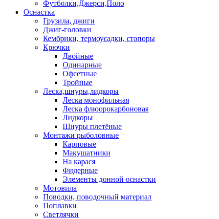
Футболки,Джерси,Поло
Оснастка
Грузила, джиги
Джиг-головки
Кембрики, термоусадки, стопоры
Крючки
Двойные
Одинарные
Офсетные
Тройные
Леска,шнуры,лидкоры
Леска монофильная
Леска флюорокарбоновая
Лидкоры
Шнуры плетёные
Монтажи рыболовные
Карповые
Макушатники
На карася
Фидерные
Элементы донной оснастки
Мотовила
Поводки, поводочный материал
Поплавки
Светлячки