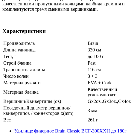
качественными пропускными кольцами карбида кремния и
комплектуются тремя сменными вершинками.
Характеристики
Производитель
Brain
Длина удилища
330 см
Тест, г
до 100 г
Строй бланка
Fast
Транспортная длина
116 см
Число колен
3 + 3
Материал рукояти
EVA + Cork
Качественный
Материал бланка
углекомпозит
Вершинки/Квивертипы (oz)
Gх2oz.,Gх3oz.,Cх4oz
Посадочный диаметр вершинок/
3 мм
квивертипов / коннекторов x(mm)
Вес
261 г
Удилище фидерное Brain Classic BCF-300XXH до 180г