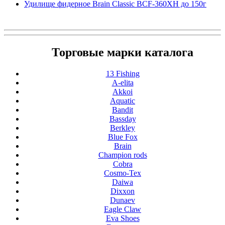
Удилище фидерное Brain Classic BCF-360XH до 150г
Торговые марки каталога
13 Fishing
A-elita
Akkoi
Aquatic
Bandit
Bassday
Berkley
Blue Fox
Brain
Champion rods
Cobra
Cosmo-Tex
Daiwa
Dixxon
Dunaev
Eagle Claw
Eva Shoes