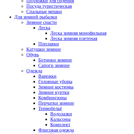
Подложки для сидения
Посуда туристическая
Спальные мешки
Для зимней рыбалки
Зимние снасти
Леска
Леска зимняя монофильная
Леска зимняя плетеная
Поплавки
Катушки зимние
Обувь
Ботинки зимние
Сапоги зимние
Одежда
Варежки
Головные уборы
Зимние костюмы
Зимние куртки
Комбинезоны
Перчатки зимние
Термобельё
Водолазки
Кальсоны
Комплект
Флисовая одежда