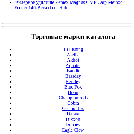
Фидерное удилище Zemex Magnus CMF Carp Method
Feeder 14ft-Berserker's Spirit
Торговые марки каталога
13 Fishing
A-elita
Akkoi
Aquatic
Bandit
Bassday
Berkley
Blue Fox
Brain
Champion rods
Cobra
Cosmo-Tex
Daiwa
Dixxon
Dunaev
Eagle Claw