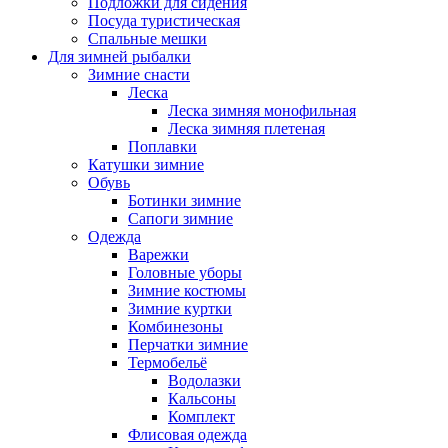
Подложки для сидения
Посуда туристическая
Спальные мешки
Для зимней рыбалки
Зимние снасти
Леска
Леска зимняя монофильная
Леска зимняя плетеная
Поплавки
Катушки зимние
Обувь
Ботинки зимние
Сапоги зимние
Одежда
Варежки
Головные уборы
Зимние костюмы
Зимние куртки
Комбинезоны
Перчатки зимние
Термобельё
Водолазки
Кальсоны
Комплект
Флисовая одежда