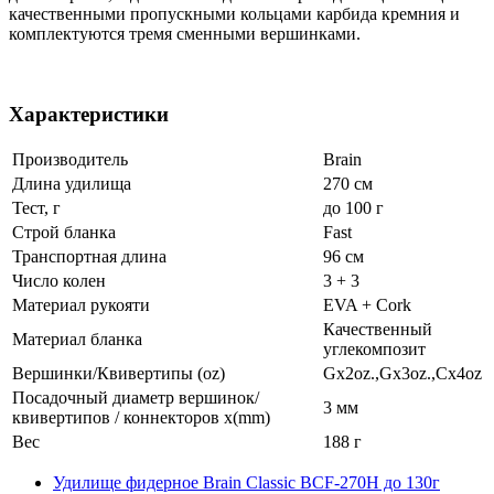
качественными пропускными кольцами карбида кремния и
комплектуются тремя сменными вершинками.
Характеристики
Производитель
Brain
Длина удилища
270 см
Тест, г
до 100 г
Строй бланка
Fast
Транспортная длина
96 см
Число колен
3 + 3
Материал рукояти
EVA + Cork
Качественный
Материал бланка
углекомпозит
Вершинки/Квивертипы (oz)
Gх2oz.,Gх3oz.,Cх4oz
Посадочный диаметр вершинок/
3 мм
квивертипов / коннекторов x(mm)
Вес
188 г
Удилище фидерное Brain Classic BCF-270H до 130г