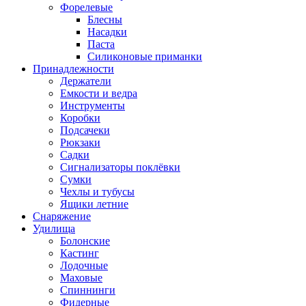
Форелевые
Блесны
Насадки
Паста
Силиконовые приманки
Принадлежности
Держатели
Емкости и ведра
Инструменты
Коробки
Подсачеки
Рюкзаки
Садки
Сигнализаторы поклёвки
Сумки
Чехлы и тубусы
Ящики летние
Снаряжение
Удилища
Болонские
Кастинг
Лодочные
Маховые
Спиннинги
Фидерные