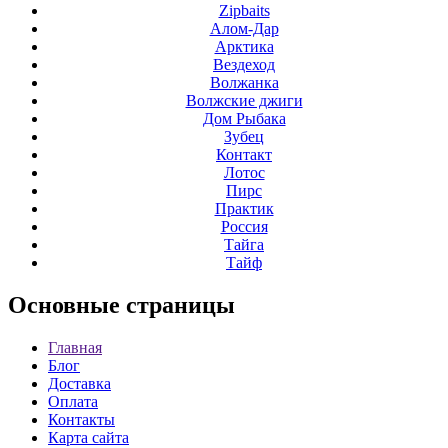
Zipbaits
Алом-Дар
Арктика
Вездеход
Волжанка
Волжские джиги
Дом Рыбака
Зубец
Контакт
Лотос
Пирс
Практик
Россия
Тайга
Тайф
Основные
страницы
Главная
Блог
Доставка
Оплата
Контакты
Карта сайта