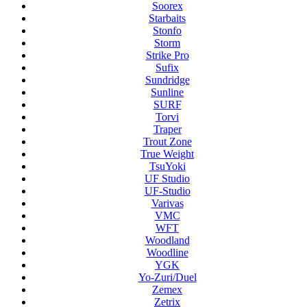
Soorex
Starbaits
Stonfo
Storm
Strike Pro
Sufix
Sundridge
Sunline
SURF
Torvi
Traper
Trout Zone
True Weight
TsuYoki
UF Studio
UF-Studio
Varivas
VMC
WFT
Woodland
Woodline
YGK
Yo-Zuri/Duel
Zemex
Zetrix