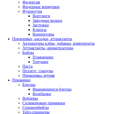
Фидергам
Фидерные кормушки
Фурнитура
Вертлюги
Заводные кольца
Застежки
Клипсы
Коннекторы
Прикормки, насадки, аттрактанты
Активаторы клёва, добавки, компоненты
Аттрактанты, ароматизаторы
Бойлы
Плавающие
Тонущие
Паста
Пеллетс, гранулы
Прикормка летняя
Приманки
Блесны
Вращающиеся блесны
Колебалки
Воблеры
Силиконовые приманки
Спиннербейты
Тейл-спиннеры