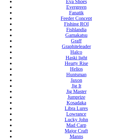
Eva Shoes
Evergreen
Fanatik
Feeder Concept
Fishing ROI
Fishlandia
Gamakatsu
Graff
Graphiteleader
Halco
Haski light
Hearty Rise
Helios
Huntsman
Jaxon
Jig It
Jig Master
Jumprize
Kosadaka
Libra Lures
Lowrance
Lucky John
Mad Carp
Major Craft
Manns