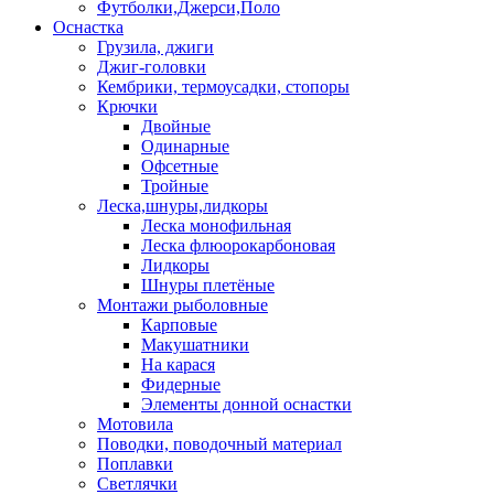
Футболки,Джерси,Поло
Оснастка
Грузила, джиги
Джиг-головки
Кембрики, термоусадки, стопоры
Крючки
Двойные
Одинарные
Офсетные
Тройные
Леска,шнуры,лидкоры
Леска монофильная
Леска флюорокарбоновая
Лидкоры
Шнуры плетёные
Монтажи рыболовные
Карповые
Макушатники
На карася
Фидерные
Элементы донной оснастки
Мотовила
Поводки, поводочный материал
Поплавки
Светлячки