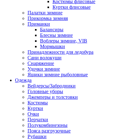
Костюмы флисовые
Куртки флисовые
Палатки зимние
Прикормка зимняя
Приманки
Балансиры
Блесны зимние
Воблеры зимние, VIB
Мормышки
Принадлежности для ледобура
Сани волокуши
Снаряжение
Удочки зимние
Ящики зимние рыболовные
Одежда
Вейдерсы/Забродники
Головные уборы
Джемперы и толстовки
Костюмы
Куртки
Очки
Перчатки
Полукомбинезоны
Пояса разгрузочные
Рубашки