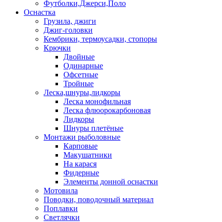
Футболки,Джерси,Поло
Оснастка
Грузила, джиги
Джиг-головки
Кембрики, термоусадки, стопоры
Крючки
Двойные
Одинарные
Офсетные
Тройные
Леска,шнуры,лидкоры
Леска монофильная
Леска флюорокарбоновая
Лидкоры
Шнуры плетёные
Монтажи рыболовные
Карповые
Макушатники
На карася
Фидерные
Элементы донной оснастки
Мотовила
Поводки, поводочный материал
Поплавки
Светлячки