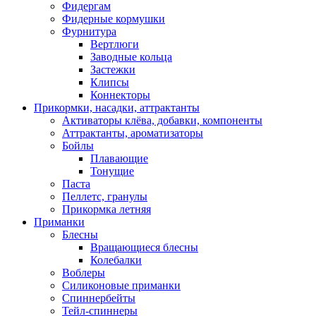
Фидергам
Фидерные кормушки
Фурнитура
Вертлюги
Заводные кольца
Застежки
Клипсы
Коннекторы
Прикормки, насадки, аттрактанты
Активаторы клёва, добавки, компоненты
Аттрактанты, ароматизаторы
Бойлы
Плавающие
Тонущие
Паста
Пеллетс, гранулы
Прикормка летняя
Приманки
Блесны
Вращающиеся блесны
Колебалки
Воблеры
Силиконовые приманки
Спиннербейты
Тейл-спиннеры