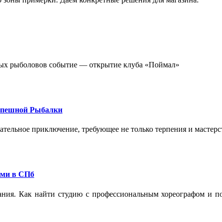
стных рыболовов событие — открытие клуба «Поймал»
спешной Рыбалки
екательное приключение, требующее не только терпения и мастер
ами в СПб
ания. Как найти студию с профессиональным хореографом и по