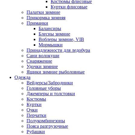
Костюмы флисовые
Куртки флисовые
Палатки зимние
Прикормка зимняя
Приманки
Балансиры
Блесны зимние
Воблеры зимние, VIB
Мормышки
Принадлежности для ледобура
Сани волокуши
Снаряжение
Удочки зимние
Ящики зимние рыболовные
Одежда
Вейдерсы/Забродники
Головные уборы
Джемперы и толстовки
Костюмы
Куртки
Очки
Перчатки
Полукомбинезоны
Пояса разгрузочные
Рубашки