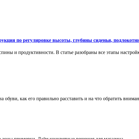
укция по регулировке высоты, глубины сиденья, подлокотни
спины и продуктивности. В статье разобраны все этапы настройк
на обуви, как его правильно расставить и на что обратить вним
о зоны примерки. Даём конкретные решения для магазина.