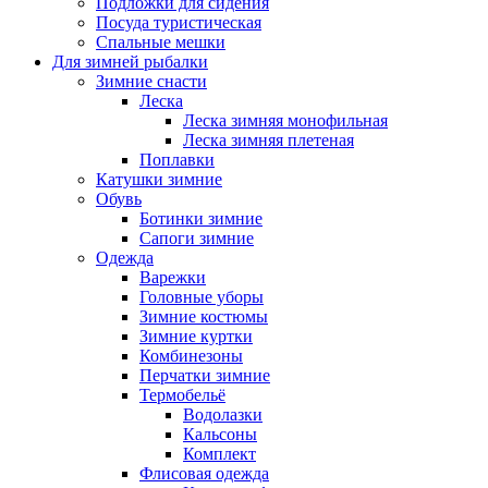
Подложки для сидения
Посуда туристическая
Спальные мешки
Для зимней рыбалки
Зимние снасти
Леска
Леска зимняя монофильная
Леска зимняя плетеная
Поплавки
Катушки зимние
Обувь
Ботинки зимние
Сапоги зимние
Одежда
Варежки
Головные уборы
Зимние костюмы
Зимние куртки
Комбинезоны
Перчатки зимние
Термобельё
Водолазки
Кальсоны
Комплект
Флисовая одежда