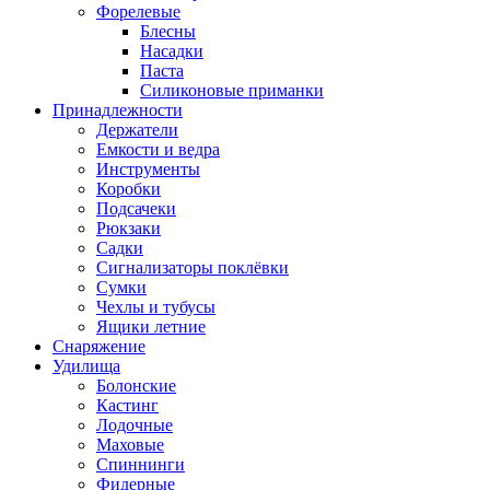
Форелевые
Блесны
Насадки
Паста
Силиконовые приманки
Принадлежности
Держатели
Емкости и ведра
Инструменты
Коробки
Подсачеки
Рюкзаки
Садки
Сигнализаторы поклёвки
Сумки
Чехлы и тубусы
Ящики летние
Снаряжение
Удилища
Болонские
Кастинг
Лодочные
Маховые
Спиннинги
Фидерные