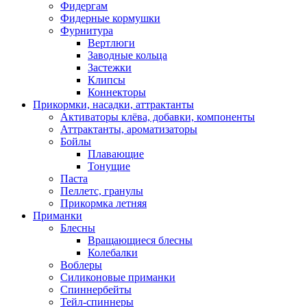
Фидергам
Фидерные кормушки
Фурнитура
Вертлюги
Заводные кольца
Застежки
Клипсы
Коннекторы
Прикормки, насадки, аттрактанты
Активаторы клёва, добавки, компоненты
Аттрактанты, ароматизаторы
Бойлы
Плавающие
Тонущие
Паста
Пеллетс, гранулы
Прикормка летняя
Приманки
Блесны
Вращающиеся блесны
Колебалки
Воблеры
Силиконовые приманки
Спиннербейты
Тейл-спиннеры