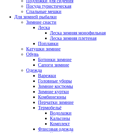
Подложки для сидения
Посуда туристическая
Спальные мешки
Для зимней рыбалки
Зимние снасти
Леска
Леска зимняя монофильная
Леска зимняя плетеная
Поплавки
Катушки зимние
Обувь
Ботинки зимние
Сапоги зимние
Одежда
Варежки
Головные уборы
Зимние костюмы
Зимние куртки
Комбинезоны
Перчатки зимние
Термобельё
Водолазки
Кальсоны
Комплект
Флисовая одежда