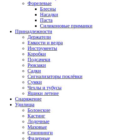
Форелевые
Блесны
Насадки
Паста
Силиконовые приманки
Принадлежности
Держатели
Емкости и ведра
Инструменты
Коробки
Подсачеки
Рюкзаки
Садки
Сигнализаторы поклёвки
Сумки
Чехлы и тубусы
Ящики летние
Снаряжение
Удилища
Болонские
Кастинг
Лодочные
Маховые
Спиннинги
Фидерные