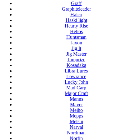
Graff
Graphiteleader
Halco
Haski light
Hearty Rise
Helios
Huntsman
Jaxon
Jig It
Jig Master
Jumprize
Kosadaka
Libra Lures
Lowrance
Lucky John
Mad Carp
Major Craft
Manns
Maver
Meiho
Mepps
Metsui
Narval
Nordman
Norfin