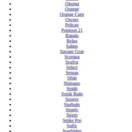
Okuma
Orange
Orange Carp
Owner
Pelican
Pontoon 21
Rapala
Relax
Salmo
Savage Gear
Scorana
Seafox
Select
Sensas
Sfish
Shimano
Smith
Sonik Baits
Soorex
Starbaits
Stonfo
Storm
Strike Pro
Sufix
Sundridge