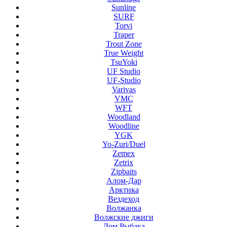
Sunline
SURF
Torvi
Traper
Trout Zone
True Weight
TsuYoki
UF Studio
UF-Studio
Varivas
VMC
WFT
Woodland
Woodline
YGK
Yo-Zuri/Duel
Zemex
Zetrix
Zipbaits
Алом-Дар
Арктика
Вездеход
Волжанка
Волжские джиги
Дом Рыбака