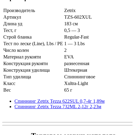
Производитель
Zetrix
Артикул
TZS-602XUL
Длина уд
183 см
Тест, г
0,5 — 3
Строй бланка
Regular-Fast
Тест по леске (Line), Lbs / PE
1 — 3 Lbs
Число колен
2
Материал рукояти
EVA
Конструкция рукояти
разнесенная
Конструкция удилища
Штекерная
Тип удилища
Спиннинговое
Класс
Xultra-Light
Вес
65 г
Спиннинг Zetrix Tezza 622SUL 0,7-4г 1,89м
Спиннинг Zetrix Tezza 732ML 2-12г 2,23м