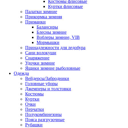
Костюмы флисовые
Куртки флисовые
Палатки зимние
Прикормка зимняя
Приманки
Балансиры
Блесны зимние
Воблеры зимние, VIB
Мормышки
Принадлежности для ледобура
Сани волокуши
Снаряжение
Удочки зимние
Ящики зимние рыболовные
Одежда
Вейдерсы/Забродники
Головные уборы
Джемперы и толстовки
Костюмы
Куртки
Очки
Перчатки
Полукомбинезоны
Пояса разгрузочные
Рубашки