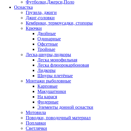
Футболки,Джерси,Поло
Оснастка
Грузила, джиги
Джиг-головки
Кембрики, термоусадки, стопоры
Крючки
Двойные
Одинарные
Офсетные
Тройные
Леска,шнуры,лидкоры
Леска монофильная
Леска флюорокарбоновая
Лидкоры
Шнуры плетёные
Монтажи рыболовные
Карповые
Макушатники
На карася
Фидерные
Элементы донной оснастки
Мотовила
Поводки, поводочный материал
Поплавки
Светлячки