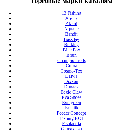
Торговые марки каталога
13 Fishing
A-elita
Akkoi
Aquatic
Bandit
Bassday
Berkley
Blue Fox
Brain
Champion rods
Cobra
Cosmo-Tex
Daiwa
Dixxon
Dunaev
Eagle Claw
Eva Shoes
Evergreen
Fanatik
Feeder Concept
Fishing ROI
Fishlandia
Gamakatsu