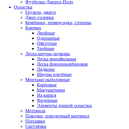
Футболки,Джерси,Поло
Оснастка
Грузила, джиги
Джиг-головки
Кембрики, термоусадки, стопоры
Крючки
Двойные
Одинарные
Офсетные
Тройные
Леска,шнуры,лидкоры
Леска монофильная
Леска флюорокарбоновая
Лидкоры
Шнуры плетёные
Монтажи рыболовные
Карповые
Макушатники
На карася
Фидерные
Элементы донной оснастки
Мотовила
Поводки, поводочный материал
Поплавки
Светлячки