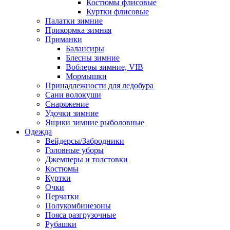
Костюмы флисовые
Куртки флисовые
Палатки зимние
Прикормка зимняя
Приманки
Балансиры
Блесны зимние
Воблеры зимние, VIB
Мормышки
Принадлежности для ледобура
Сани волокуши
Снаряжение
Удочки зимние
Ящики зимние рыболовные
Одежда
Вейдерсы/Забродники
Головные уборы
Джемперы и толстовки
Костюмы
Куртки
Очки
Перчатки
Полукомбинезоны
Пояса разгрузочные
Рубашки