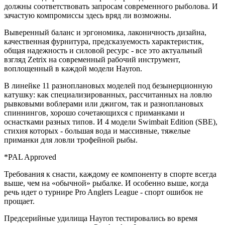
должны соответствовать запросам современного рыболова. И
зачастую компромиссы здесь вряд ли возможны.
Выверенный баланс и эргономика, лаконичность дизайна,
качественная фурнитура, предсказуемость характеристик,
общая надежность и силовой ресурс - все это актуальный
взгляд Zetrix на современный рабочий инструмент,
воплощенный в каждой модели Hayron.
В линейке 11 разноплановых моделей под безынерционную
катушку: как специализированных, рассчитанных на ловлю
рывковыми воблерами или джигом, так и разноплановых
спиннингов, хорошо сочетающихся с приманками и
оснастками разных типов. И 4 модели Swimbait Edition (SBE),
стихия которых - большая вода и массивные, тяжелые
приманки для ловли трофейной рыбы.
*PAL Approved
Требования к снасти, каждому ее компоненту в спорте всегда
выше, чем на «обычной» рыбалке. И особенно выше, когда
речь идет о турнире Pro Anglers League - спорт ошибок не
прощает.
Предсерийные удилища Hayron тестировались во время