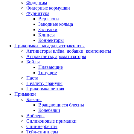
Фидергам
Фидерные кормушки
Фурнитура
Вертлюги
Заводные кольца
Застежки
Клипсы
Коннекторы
Прикормки, насадки, аттрактанты
Активаторы клёва, добавки, компоненты
Аттрактанты, ароматизаторы
Бойлы
Плавающие
Тонущие
Паста
Пеллетс, гранулы
Прикормка летняя
Приманки
Блесны
Вращающиеся блесны
Колебалки
Воблеры
Силиконовые приманки
Спиннербейты
Тейл-спиннеры