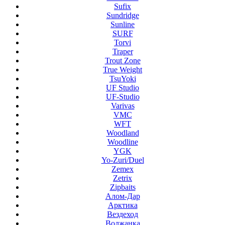
Sufix
Sundridge
Sunline
SURF
Torvi
Traper
Trout Zone
True Weight
TsuYoki
UF Studio
UF-Studio
Varivas
VMC
WFT
Woodland
Woodline
YGK
Yo-Zuri/Duel
Zemex
Zetrix
Zipbaits
Алом-Дар
Арктика
Вездеход
Волжанка