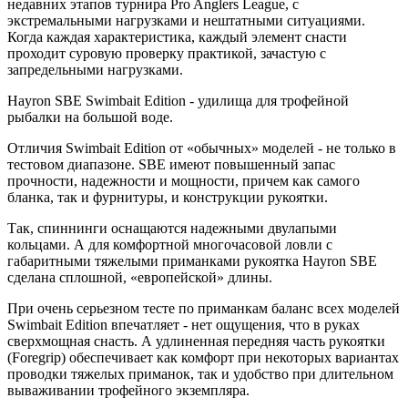
недавних этапов турнира Pro Anglers League, с
экстремальными нагрузками и нештатными ситуациями.
Когда каждая характеристика, каждый элемент снасти
проходит суровую проверку практикой, зачастую с
запредельными нагрузками.
Hayron SBE Swimbait Edition - удилища для трофейной
рыбалки на большой воде.
Отличия Swimbait Edition от «обычных» моделей - не только в
тестовом диапазоне. SBE имеют повышенный запас
прочности, надежности и мощности, причем как самого
бланка, так и фурнитуры, и конструкции рукоятки.
Так, спиннинги оснащаются надежными двулапыми
кольцами. А для комфортной многочасовой ловли с
габаритными тяжелыми приманками рукоятка Hayron SBE
сделана сплошной, «европейской» длины.
При очень серьезном тесте по приманкам баланс всех моделей
Swimbait Edition впечатляет - нет ощущения, что в руках
сверхмощная снасть. А удлиненная передняя часть рукоятки
(Foregrip) обеспечивает как комфорт при некоторых вариантах
проводки тяжелых приманок, так и удобство при длительном
вываживании трофейного экземпляра.