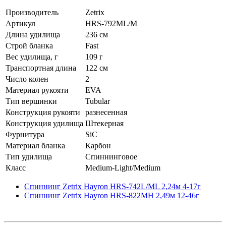
Производитель
Zetrix
Артикул
HRS-792ML/M
Длина удилища
236 см
Строй бланка
Fast
Вес удилища, г
109 г
Транспортная длина
122 см
Число колен
2
Материал рукояти
EVA
Тип вершинки
Tubular
Конструкция рукояти
разнесенная
Конструкция удилища
Штекерная
Фурнитура
SiC
Материал бланка
Карбон
Тип удилища
Спиннинговое
Класс
Medium-Light/Medium
Спиннинг Zetrix Hayron HRS-742L/ML 2,24м 4-17г
Спиннинг Zetrix Hayron HRS-822MH 2,49м 12-46г