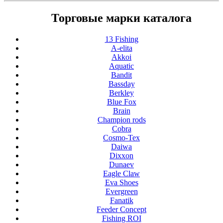
Торговые марки каталога
13 Fishing
A-elita
Akkoi
Aquatic
Bandit
Bassday
Berkley
Blue Fox
Brain
Champion rods
Cobra
Cosmo-Tex
Daiwa
Dixxon
Dunaev
Eagle Claw
Eva Shoes
Evergreen
Fanatik
Feeder Concept
Fishing ROI