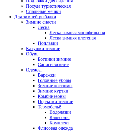
Подложки для сидения
Посуда туристическая
Спальные мешки
Для зимней рыбалки
Зимние снасти
Леска
Леска зимняя монофильная
Леска зимняя плетеная
Поплавки
Катушки зимние
Обувь
Ботинки зимние
Сапоги зимние
Одежда
Варежки
Головные уборы
Зимние костюмы
Зимние куртки
Комбинезоны
Перчатки зимние
Термобельё
Водолазки
Кальсоны
Комплект
Флисовая одежда