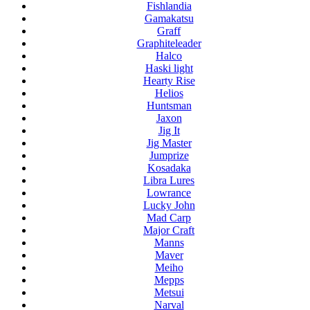
Fishlandia
Gamakatsu
Graff
Graphiteleader
Halco
Haski light
Hearty Rise
Helios
Huntsman
Jaxon
Jig It
Jig Master
Jumprize
Kosadaka
Libra Lures
Lowrance
Lucky John
Mad Carp
Major Craft
Manns
Maver
Meiho
Mepps
Metsui
Narval