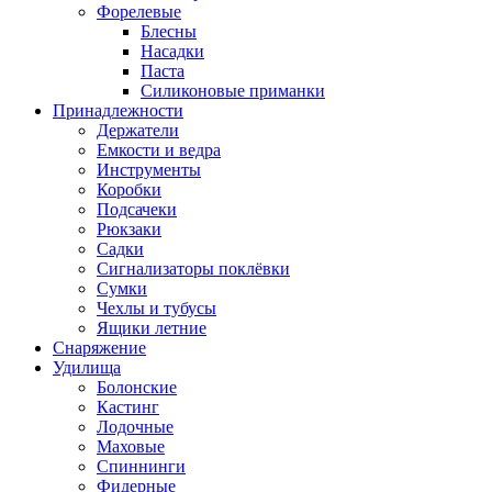
Форелевые
Блесны
Насадки
Паста
Силиконовые приманки
Принадлежности
Держатели
Емкости и ведра
Инструменты
Коробки
Подсачеки
Рюкзаки
Садки
Сигнализаторы поклёвки
Сумки
Чехлы и тубусы
Ящики летние
Снаряжение
Удилища
Болонские
Кастинг
Лодочные
Маховые
Спиннинги
Фидерные