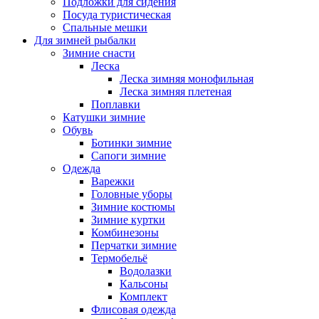
Подложки для сидения
Посуда туристическая
Спальные мешки
Для зимней рыбалки
Зимние снасти
Леска
Леска зимняя монофильная
Леска зимняя плетеная
Поплавки
Катушки зимние
Обувь
Ботинки зимние
Сапоги зимние
Одежда
Варежки
Головные уборы
Зимние костюмы
Зимние куртки
Комбинезоны
Перчатки зимние
Термобельё
Водолазки
Кальсоны
Комплект
Флисовая одежда