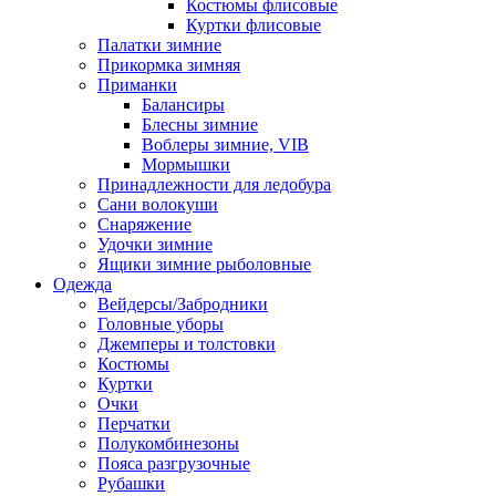
Костюмы флисовые
Куртки флисовые
Палатки зимние
Прикормка зимняя
Приманки
Балансиры
Блесны зимние
Воблеры зимние, VIB
Мормышки
Принадлежности для ледобура
Сани волокуши
Снаряжение
Удочки зимние
Ящики зимние рыболовные
Одежда
Вейдерсы/Забродники
Головные уборы
Джемперы и толстовки
Костюмы
Куртки
Очки
Перчатки
Полукомбинезоны
Пояса разгрузочные
Рубашки