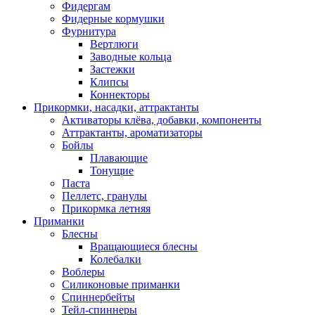
Фидергам
Фидерные кормушки
Фурнитура
Вертлюги
Заводные кольца
Застежки
Клипсы
Коннекторы
Прикормки, насадки, аттрактанты
Активаторы клёва, добавки, компоненты
Аттрактанты, ароматизаторы
Бойлы
Плавающие
Тонущие
Паста
Пеллетс, гранулы
Прикормка летняя
Приманки
Блесны
Вращающиеся блесны
Колебалки
Воблеры
Силиконовые приманки
Спиннербейты
Тейл-спиннеры