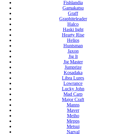
Fishlandia
Gamakatsu
Graff
Graphiteleader
Halco
Haski light
Hearty Rise
Helios
Huntsman
Jaxon
Jig It
Jig Master
Jumprize
Kosadaka
Libra Lures
Lowrance
Lucky John
Mad Carp
Major Craft
Manns
Maver
Meiho
Mepps
Metsui
Narval