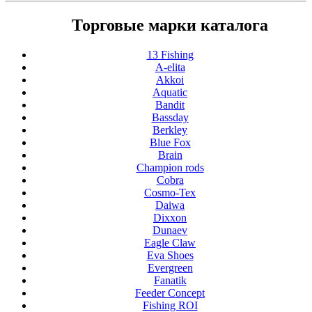
Торговые марки каталога
13 Fishing
A-elita
Akkoi
Aquatic
Bandit
Bassday
Berkley
Blue Fox
Brain
Champion rods
Cobra
Cosmo-Tex
Daiwa
Dixxon
Dunaev
Eagle Claw
Eva Shoes
Evergreen
Fanatik
Feeder Concept
Fishing ROI