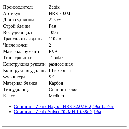
Производитель
Zetrix
Артикул
HRS-702M
Длина удилища
213 см
Строй бланка
Fast
Вес удилища, г
109 г
Транспортная длина
110 см
Число колен
2
Материал рукояти
EVA
Тип вершинки
Tubular
Конструкция рукояти
разнесенная
Конструкция удилища
Штекерная
Фурнитура
SiC
Материал бланка
Карбон
Тип удилища
Спиннинговое
Класс
Medium
Спиннинг Zetrix Hayron HRS-822MH 2,49м 12-46г
Спиннинг Zetrix Solver 702MH 10-38г 2,13м