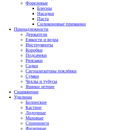
Форелевые
Блесны
Насадки
Паста
Силиконовые приманки
Принадлежности
Держатели
Емкости и ведра
Инструменты
Коробки
Подсачеки
Рюкзаки
Садки
Сигнализаторы поклёвки
Сумки
Чехлы и тубусы
Ящики летние
Снаряжение
Удилища
Болонские
Кастинг
Лодочные
Маховые
Спиннинги
Фидерные