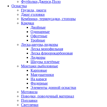
Футболки,Джерси,Поло
Оснастка
Грузила, джиги
Джиг-головки
Кембрики, термоусадки, стопоры
Крючки
Двойные
Одинарные
Офсетные
Тройные
Леска,шнуры,лидкоры
Леска монофильная
Леска флюорокарбоновая
Лидкоры
Шнуры плетёные
Монтажи рыболовные
Карповые
Макушатники
На карася
Фидерные
Элементы донной оснастки
Мотовила
Поводки, поводочный материал
Поплавки
Светлячки