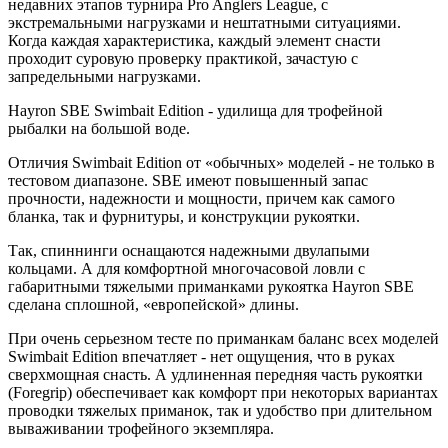
недавних этапов турнира Pro Anglers League, с
экстремальными нагрузками и нештатными ситуациями.
Когда каждая характеристика, каждый элемент снасти
проходит суровую проверку практикой, зачастую с
запредельными нагрузками.
Hayron SBE Swimbait Edition - удилища для трофейной
рыбалки на большой воде.
Отличия Swimbait Edition от «обычных» моделей - не только в
тестовом диапазоне. SBE имеют повышенный запас
прочности, надежности и мощности, причем как самого
бланка, так и фурнитуры, и конструкции рукоятки.
Так, спиннинги оснащаются надежными двулапыми
кольцами. А для комфортной многочасовой ловли с
габаритными тяжелыми приманками рукоятка Hayron SBE
сделана сплошной, «европейской» длины.
При очень серьезном тесте по приманкам баланс всех моделей
Swimbait Edition впечатляет - нет ощущения, что в руках
сверхмощная снасть. А удлиненная передняя часть рукоятки
(Foregrip) обеспечивает как комфорт при некоторых вариантах
проводки тяжелых приманок, так и удобство при длительном
вываживании трофейного экземпляра.