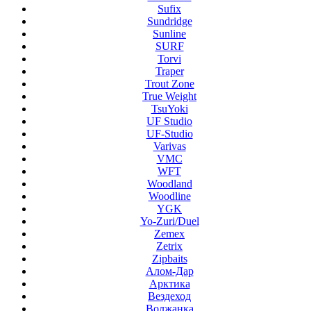
Sufix
Sundridge
Sunline
SURF
Torvi
Traper
Trout Zone
True Weight
TsuYoki
UF Studio
UF-Studio
Varivas
VMC
WFT
Woodland
Woodline
YGK
Yo-Zuri/Duel
Zemex
Zetrix
Zipbaits
Алом-Дар
Арктика
Вездеход
Волжанка