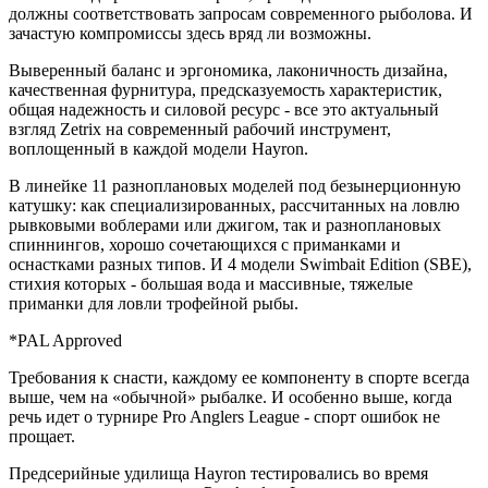
должны соответствовать запросам современного рыболова. И
зачастую компромиссы здесь вряд ли возможны.
Выверенный баланс и эргономика, лаконичность дизайна,
качественная фурнитура, предсказуемость характеристик,
общая надежность и силовой ресурс - все это актуальный
взгляд Zetrix на современный рабочий инструмент,
воплощенный в каждой модели Hayron.
В линейке 11 разноплановых моделей под безынерционную
катушку: как специализированных, рассчитанных на ловлю
рывковыми воблерами или джигом, так и разноплановых
спиннингов, хорошо сочетающихся с приманками и
оснастками разных типов. И 4 модели Swimbait Edition (SBE),
стихия которых - большая вода и массивные, тяжелые
приманки для ловли трофейной рыбы.
*PAL Approved
Требования к снасти, каждому ее компоненту в спорте всегда
выше, чем на «обычной» рыбалке. И особенно выше, когда
речь идет о турнире Pro Anglers League - спорт ошибок не
прощает.
Предсерийные удилища Hayron тестировались во время