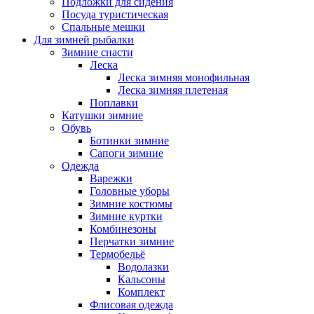
Подложки для сидения
Посуда туристическая
Спальные мешки
Для зимней рыбалки
Зимние снасти
Леска
Леска зимняя монофильная
Леска зимняя плетеная
Поплавки
Катушки зимние
Обувь
Ботинки зимние
Сапоги зимние
Одежда
Варежки
Головные уборы
Зимние костюмы
Зимние куртки
Комбинезоны
Перчатки зимние
Термобельё
Водолазки
Кальсоны
Комплект
Флисовая одежда