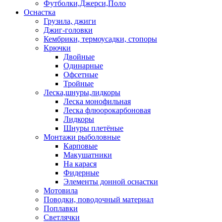
Футболки,Джерси,Поло
Оснастка
Грузила, джиги
Джиг-головки
Кембрики, термоусадки, стопоры
Крючки
Двойные
Одинарные
Офсетные
Тройные
Леска,шнуры,лидкоры
Леска монофильная
Леска флюорокарбоновая
Лидкоры
Шнуры плетёные
Монтажи рыболовные
Карповые
Макушатники
На карася
Фидерные
Элементы донной оснастки
Мотовила
Поводки, поводочный материал
Поплавки
Светлячки