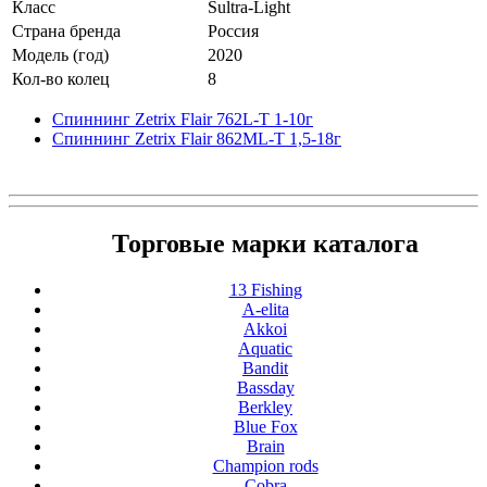
Класс
Sultra-Light
Страна бренда
Россия
Модель (год)
2020
Кол-во колец
8
Спиннинг Zetrix Flair 762L-T 1-10г
Спиннинг Zetrix Flair 862ML-T 1,5-18г
Торговые марки каталога
13 Fishing
A-elita
Akkoi
Aquatic
Bandit
Bassday
Berkley
Blue Fox
Brain
Champion rods
Cobra