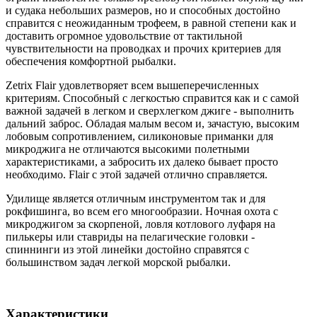
и судака небольших размеров, но и способных достойно
справится с неожиданным трофеем, в равной степени как и
доставить огромное удовольствие от тактильной
чувствительности на проводках и прочих критериев для
обеспечения комфортной рыбалки.
Zetrix Flair удовлетворяет всем вышеперечисленных
критериям. Способный с легкостью справится как и с самой
важной задачей в легком и сверхлегком джиге - выполнить
дальний заброс. Обладая малым весом и, зачастую, высоким
лобовым сопротивлением, силиконовые приманки для
микроджига не отличаются высокими полетными
характеристиками, а забросить их далеко бывает просто
необходимо. Flair с этой задачей отлично справляется.
Удилище является отличным инструментом так и для
рокфишинга, во всем его многообразии. Ночная охота с
микроджигом за скорпеной, ловля котлового луфаря на
пилькеры или ставриды на пелагические головки -
спиннинги из этой линейки достойно справятся с
большинством задач легкой морской рыбалки.
Характеристики