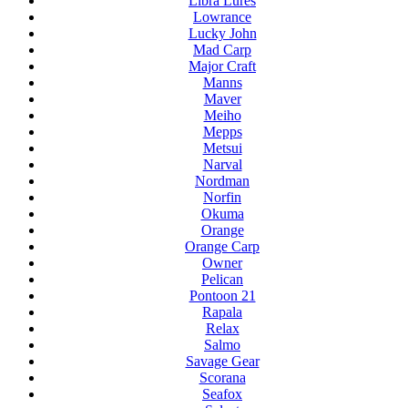
Libra Lures
Lowrance
Lucky John
Mad Carp
Major Craft
Manns
Maver
Meiho
Mepps
Metsui
Narval
Nordman
Norfin
Okuma
Orange
Orange Carp
Owner
Pelican
Pontoon 21
Rapala
Relax
Salmo
Savage Gear
Scorana
Seafox