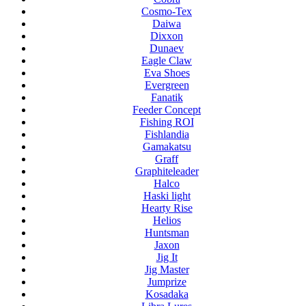
Cosmo-Tex
Daiwa
Dixxon
Dunaev
Eagle Claw
Eva Shoes
Evergreen
Fanatik
Feeder Concept
Fishing ROI
Fishlandia
Gamakatsu
Graff
Graphiteleader
Halco
Haski light
Hearty Rise
Helios
Huntsman
Jaxon
Jig It
Jig Master
Jumprize
Kosadaka