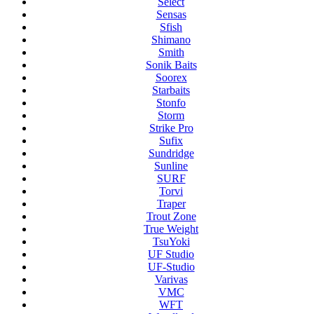
Select
Sensas
Sfish
Shimano
Smith
Sonik Baits
Soorex
Starbaits
Stonfo
Storm
Strike Pro
Sufix
Sundridge
Sunline
SURF
Torvi
Traper
Trout Zone
True Weight
TsuYoki
UF Studio
UF-Studio
Varivas
VMC
WFT