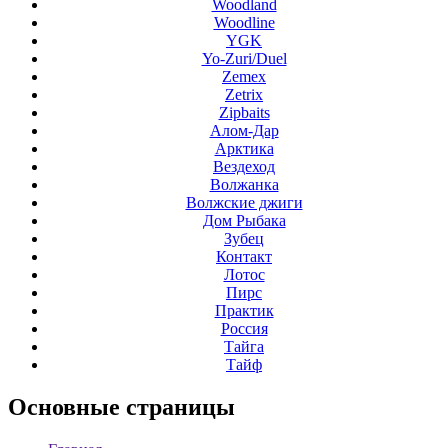
Woodland
Woodline
YGK
Yo-Zuri/Duel
Zemex
Zetrix
Zipbaits
Алом-Дар
Арктика
Вездеход
Волжанка
Волжские джиги
Дом Рыбака
Зубец
Контакт
Лотос
Пирс
Практик
Россия
Тайга
Тайф
Основные
страницы