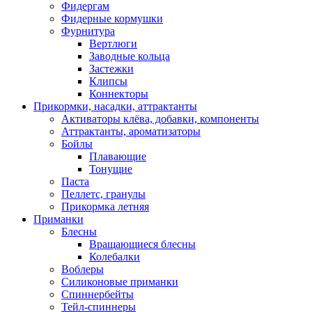
Фидергам
Фидерные кормушки
Фурнитура
Вертлюги
Заводные кольца
Застежки
Клипсы
Коннекторы
Прикормки, насадки, аттрактанты
Активаторы клёва, добавки, компоненты
Аттрактанты, ароматизаторы
Бойлы
Плавающие
Тонущие
Паста
Пеллетс, гранулы
Прикормка летняя
Приманки
Блесны
Вращающиеся блесны
Колебалки
Воблеры
Силиконовые приманки
Спиннербейты
Тейл-спиннеры