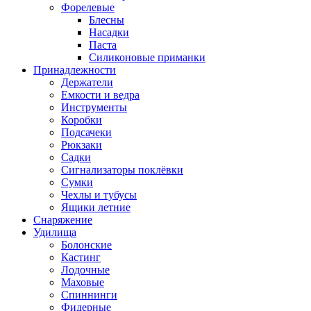
Форелевые
Блесны
Насадки
Паста
Силиконовые приманки
Принадлежности
Держатели
Емкости и ведра
Инструменты
Коробки
Подсачеки
Рюкзаки
Садки
Сигнализаторы поклёвки
Сумки
Чехлы и тубусы
Ящики летние
Снаряжение
Удилища
Болонские
Кастинг
Лодочные
Маховые
Спиннинги
Фидерные