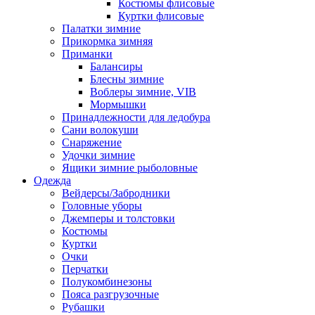
Костюмы флисовые
Куртки флисовые
Палатки зимние
Прикормка зимняя
Приманки
Балансиры
Блесны зимние
Воблеры зимние, VIB
Мормышки
Принадлежности для ледобура
Сани волокуши
Снаряжение
Удочки зимние
Ящики зимние рыболовные
Одежда
Вейдерсы/Забродники
Головные уборы
Джемперы и толстовки
Костюмы
Куртки
Очки
Перчатки
Полукомбинезоны
Пояса разгрузочные
Рубашки