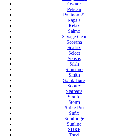
Owner
Pelican
Pontoon 21
Rapala
Relax
Salmo
Savage Gear
Scorana
Seafox
Select
Sensas
Sfish
Shimano
Smith
Sonik Baits
Soorex
Starbaits
Stonfo
Storm
Strike Pro
Sufix
Sundridge
Sunline
SURF
Torvi