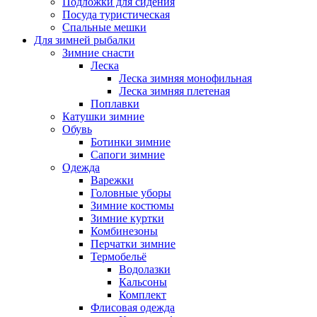
Подложки для сидения
Посуда туристическая
Спальные мешки
Для зимней рыбалки
Зимние снасти
Леска
Леска зимняя монофильная
Леска зимняя плетеная
Поплавки
Катушки зимние
Обувь
Ботинки зимние
Сапоги зимние
Одежда
Варежки
Головные уборы
Зимние костюмы
Зимние куртки
Комбинезоны
Перчатки зимние
Термобельё
Водолазки
Кальсоны
Комплект
Флисовая одежда