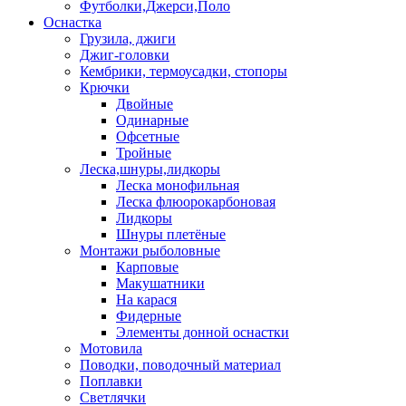
Футболки,Джерси,Поло
Оснастка
Грузила, джиги
Джиг-головки
Кембрики, термоусадки, стопоры
Крючки
Двойные
Одинарные
Офсетные
Тройные
Леска,шнуры,лидкоры
Леска монофильная
Леска флюорокарбоновая
Лидкоры
Шнуры плетёные
Монтажи рыболовные
Карповые
Макушатники
На карася
Фидерные
Элементы донной оснастки
Мотовила
Поводки, поводочный материал
Поплавки
Светлячки