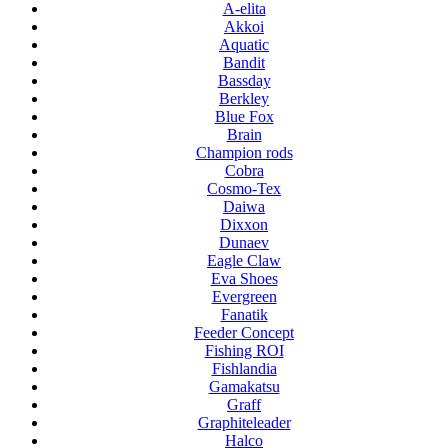
A-elita
Akkoi
Aquatic
Bandit
Bassday
Berkley
Blue Fox
Brain
Champion rods
Cobra
Cosmo-Tex
Daiwa
Dixxon
Dunaev
Eagle Claw
Eva Shoes
Evergreen
Fanatik
Feeder Concept
Fishing ROI
Fishlandia
Gamakatsu
Graff
Graphiteleader
Halco