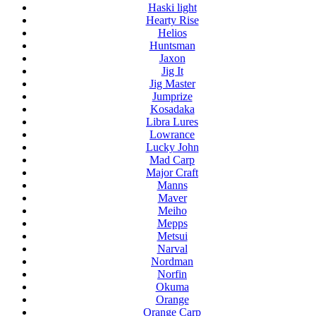
Haski light
Hearty Rise
Helios
Huntsman
Jaxon
Jig It
Jig Master
Jumprize
Kosadaka
Libra Lures
Lowrance
Lucky John
Mad Carp
Major Craft
Manns
Maver
Meiho
Mepps
Metsui
Narval
Nordman
Norfin
Okuma
Orange
Orange Carp