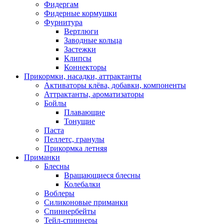
Фидергам
Фидерные кормушки
Фурнитура
Вертлюги
Заводные кольца
Застежки
Клипсы
Коннекторы
Прикормки, насадки, аттрактанты
Активаторы клёва, добавки, компоненты
Аттрактанты, ароматизаторы
Бойлы
Плавающие
Тонущие
Паста
Пеллетс, гранулы
Прикормка летняя
Приманки
Блесны
Вращающиеся блесны
Колебалки
Воблеры
Силиконовые приманки
Спиннербейты
Тейл-спиннеры