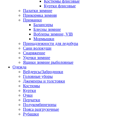
Костюмы флисовые
Куртки флисовые
Палатки зимние
Прикормка зимняя
Приманки
Балансиры
Блесны зимние
Воблеры зимние, VIB
Мормышки
Принадлежности для ледобура
Сани волокуши
Снаряжение
Удочки зимние
Ящики зимние рыболовные
Одежда
Вейдерсы/Забродники
Головные уборы
Джемперы и толстовки
Костюмы
Куртки
Очки
Перчатки
Полукомбинезоны
Пояса разгрузочные
Рубашки