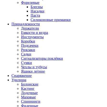
Форелевые
Блесны
Насадки
Паста
Силиконовые приманки
Принадлежности
Держатели
Емкости и ведра
Инструменты
Коробки
Подсачеки
Рюкзаки
Садки
Сигнализаторы поклёвки
Сумки
Чехлы и тубусы
Ящики летние
Снаряжение
Удилища
Болонские
Кастинг
Лодочные
Маховые
Спиннинги
Фидерные