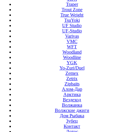
Traper
Trout Zone
True Weight
TsuYoki
UF Studio
UF-Studio
Varivas
VMC
WFT
Woodland
Woodline
YGK
Yo-Zuri/Duel
Zemex
Zetrix
Zipbaits
Алом-Дар
Арктика
Вездеход
Волжанка
Волжские джиги
Дом Рыбака
Зубец
Контакт
Лотос