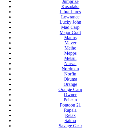
Jumprize
Kosadaka
Libra Lures
Lowrance
Lucky John
Mad Carp
Major Craft
Manns
Maver
Meiho
Mepps
Metsui
Narval
Nordman
Norfin
Okuma
Orange
Orange Carp
Owner
Pelican
Pontoon 21
Rapala
Relax
Salmo
Savage Gear