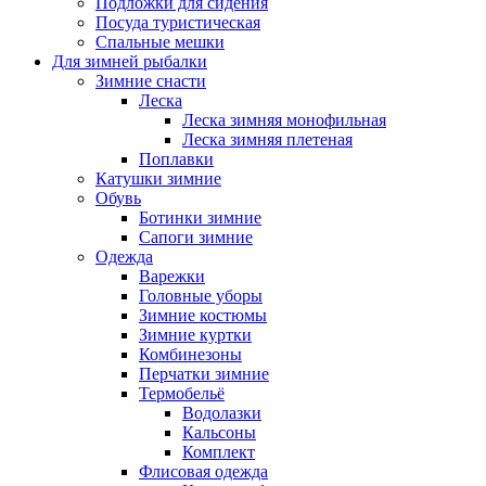
Подложки для сидения
Посуда туристическая
Спальные мешки
Для зимней рыбалки
Зимние снасти
Леска
Леска зимняя монофильная
Леска зимняя плетеная
Поплавки
Катушки зимние
Обувь
Ботинки зимние
Сапоги зимние
Одежда
Варежки
Головные уборы
Зимние костюмы
Зимние куртки
Комбинезоны
Перчатки зимние
Термобельё
Водолазки
Кальсоны
Комплект
Флисовая одежда