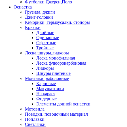
Футболки,Джерси,Поло
Оснастка
Грузила, джиги
Джиг-головки
Кембрики, термоусадки, стопоры
Крючки
Двойные
Одинарные
Офсетные
Тройные
Леска,шнуры,лидкоры
Леска монофильная
Леска флюорокарбоновая
Лидкоры
Шнуры плетёные
Монтажи рыболовные
Карповые
Макушатники
На карася
Фидерные
Элементы донной оснастки
Мотовила
Поводки, поводочный материал
Поплавки
Светлячки