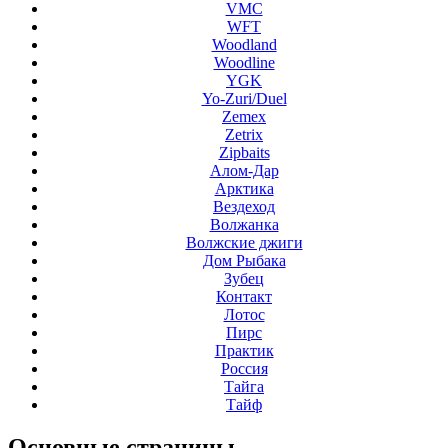
VMC
WFT
Woodland
Woodline
YGK
Yo-Zuri/Duel
Zemex
Zetrix
Zipbaits
Алом-Дар
Арктика
Вездеход
Волжанка
Волжские джиги
Дом Рыбака
Зубец
Контакт
Лотос
Пирс
Практик
Россия
Тайга
Тайф
Основные
страницы