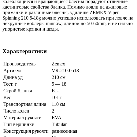
колеблющиеся и вращающиеся блёсны порадуют отличные
кастинговые свойства бланка. Помимо ловли на джиговые
приманки и различные блесны, удилище ZEMEX Viper
Spinning 210 5-18g можно успешно использовать при ловле на
некрупные воблеры minnow, длиной до 50-60mm, и не сильно
упористые крэнки и шэды.
Характеристики
Производитель
Zemex
Артикул
VR-210-0518
Длина уд
210 см
Тест, г
5 — 18
Строй бланка
Fast
Вес
101 г
Транспортная длина
110 см
Число колен
2
Материал рукояти
EVA
Тип вершинки
Tubular
Конструкция рукояти
разнесенная