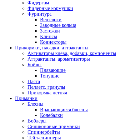
Фидергам
Фидерные кормушки
Фурнитура
Вертлюги
Заводные кольца
Застежки
Клипсы
Коннекторы
Прикормки, насадки, аттрактанты
Активаторы клёва, добавки, компоненты
Аттрактанты, ароматизаторы
Бойлы
Плавающие
Тонущие
Паста
Пеллетс, гранулы
Прикормка летняя
Приманки
Блесны
Вращающиеся блесны
Колебалки
Воблеры
Силиконовые приманки
Спиннербейты
Тейл-спиннеры