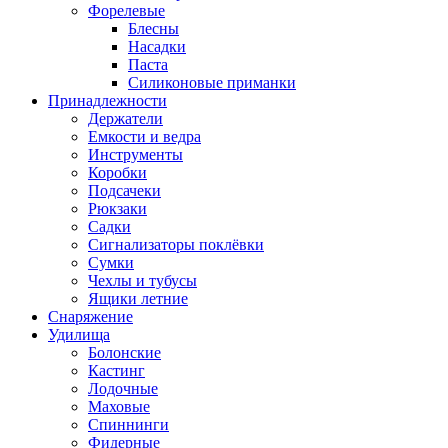
Форелевые
Блесны
Насадки
Паста
Силиконовые приманки
Принадлежности
Держатели
Емкости и ведра
Инструменты
Коробки
Подсачеки
Рюкзаки
Садки
Сигнализаторы поклёвки
Сумки
Чехлы и тубусы
Ящики летние
Снаряжение
Удилища
Болонские
Кастинг
Лодочные
Маховые
Спиннинги
Фидерные