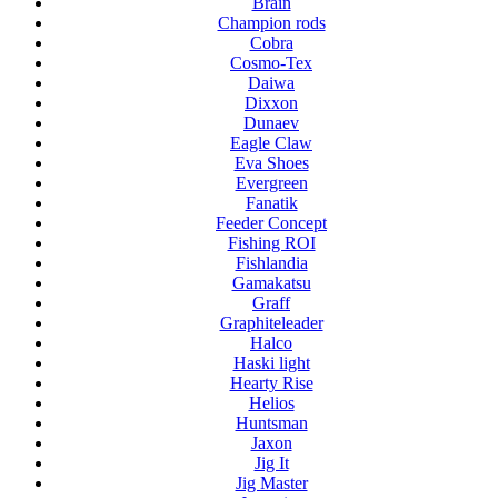
Brain
Champion rods
Cobra
Cosmo-Tex
Daiwa
Dixxon
Dunaev
Eagle Claw
Eva Shoes
Evergreen
Fanatik
Feeder Concept
Fishing ROI
Fishlandia
Gamakatsu
Graff
Graphiteleader
Halco
Haski light
Hearty Rise
Helios
Huntsman
Jaxon
Jig It
Jig Master