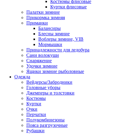
Костюмы флисовые
Куртки флисовые
Палатки зимние
Прикормка зимняя
Приманки
Балансиры
Блесны зимние
Воблеры зимние, VIB
Мормышки
Принадлежности для ледобура
Сани волокуши
Снаряжение
Удочки зимние
Ящики зимние рыболовные
Одежда
Вейдерсы/Забродники
Головные уборы
Джемперы и толстовки
Костюмы
Куртки
Очки
Перчатки
Полукомбинезоны
Пояса разгрузочные
Рубашки