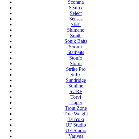
Scorana
Seafox
Select
Sensas
Sfish
Shimano
Smith
Sonik Baits
Soorex
Starbaits
Stonfo
Storm
Strike Pro
Sufix
Sundridge
Sunline
SURF
Torvi
Traper
Trout Zone
True Weight
TsuYoki
UF Studio
UF-Studio
Varivas