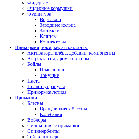
Фидергам
Фидерные кормушки
Фурнитура
Вертлюги
Заводные кольца
Застежки
Клипсы
Коннекторы
Прикормки, насадки, аттрактанты
Активаторы клёва, добавки, компоненты
Аттрактанты, ароматизаторы
Бойлы
Плавающие
Тонущие
Паста
Пеллетс, гранулы
Прикормка летняя
Приманки
Блесны
Вращающиеся блесны
Колебалки
Воблеры
Силиконовые приманки
Спиннербейты
Тейл-спиннеры