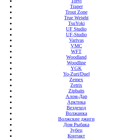
Torvi
Traper
Trout Zone
True Weight
TsuYoki
UF Studio
UF-Studio
Varivas
VMC
WFT
Woodland
Woodline
YGK
Yo-Zuri/Duel
Zemex
Zetrix
Zipbaits
Алом-Дар
Арктика
Вездеход
Волжанка
Волжские джиги
Дом Рыбака
Зубец
Контакт