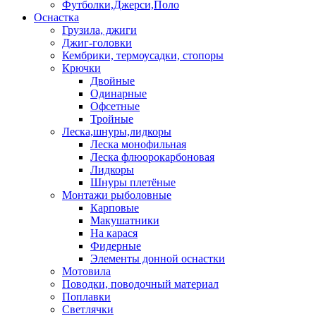
Футболки,Джерси,Поло
Оснастка
Грузила, джиги
Джиг-головки
Кембрики, термоусадки, стопоры
Крючки
Двойные
Одинарные
Офсетные
Тройные
Леска,шнуры,лидкоры
Леска монофильная
Леска флюорокарбоновая
Лидкоры
Шнуры плетёные
Монтажи рыболовные
Карповые
Макушатники
На карася
Фидерные
Элементы донной оснастки
Мотовила
Поводки, поводочный материал
Поплавки
Светлячки