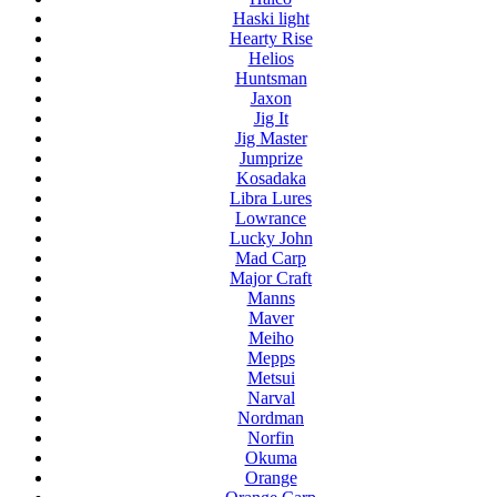
Haski light
Hearty Rise
Helios
Huntsman
Jaxon
Jig It
Jig Master
Jumprize
Kosadaka
Libra Lures
Lowrance
Lucky John
Mad Carp
Major Craft
Manns
Maver
Meiho
Mepps
Metsui
Narval
Nordman
Norfin
Okuma
Orange