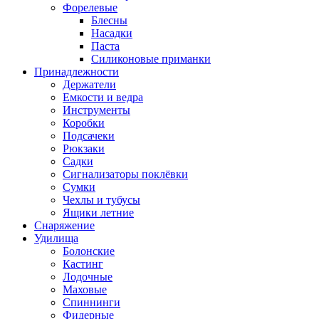
Форелевые
Блесны
Насадки
Паста
Силиконовые приманки
Принадлежности
Держатели
Емкости и ведра
Инструменты
Коробки
Подсачеки
Рюкзаки
Садки
Сигнализаторы поклёвки
Сумки
Чехлы и тубусы
Ящики летние
Снаряжение
Удилища
Болонские
Кастинг
Лодочные
Маховые
Спиннинги
Фидерные