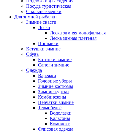
Подложки для сидения
Посуда туристическая
Спальные мешки
Для зимней рыбалки
Зимние снасти
Леска
Леска зимняя монофильная
Леска зимняя плетеная
Поплавки
Катушки зимние
Обувь
Ботинки зимние
Сапоги зимние
Одежда
Варежки
Головные уборы
Зимние костюмы
Зимние куртки
Комбинезоны
Перчатки зимние
Термобельё
Водолазки
Кальсоны
Комплект
Флисовая одежда