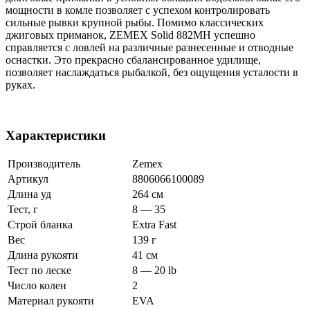
мощности в комле позволяет с успехом контролировать
сильные рывки крупной рыбы. Помимо классических
джиговых приманок, ZEMEX Solid 882MH успешно
справляется с ловлей на различные разнесенные и отводные
оснастки. Это прекрасно сбалансированное удилище,
позволяет наслаждаться рыбалкой, без ощущения усталости в
руках.
Характеристики
Производитель
Zemex
Артикул
8806066100089
Длина уд
264 см
Тест, г
8 — 35
Строй бланка
Extra Fast
Вес
139 г
Длина рукояти
41 см
Тест по леске
8 — 20 lb
Число колен
2
Материал рукояти
EVA