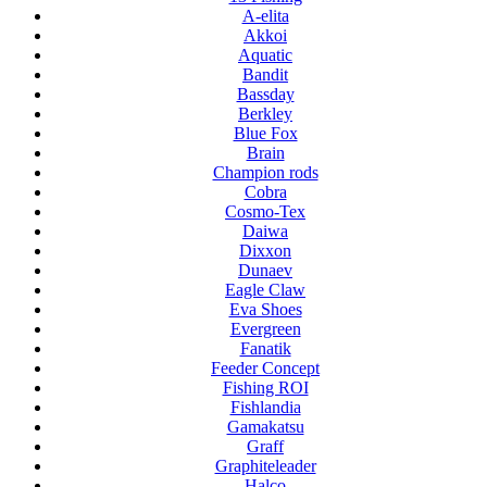
A-elita
Akkoi
Aquatic
Bandit
Bassday
Berkley
Blue Fox
Brain
Champion rods
Cobra
Cosmo-Tex
Daiwa
Dixxon
Dunaev
Eagle Claw
Eva Shoes
Evergreen
Fanatik
Feeder Concept
Fishing ROI
Fishlandia
Gamakatsu
Graff
Graphiteleader
Halco