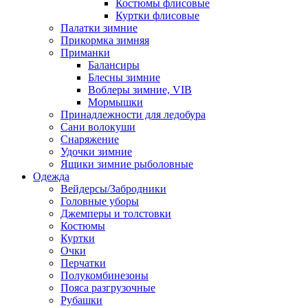
Костюмы флисовые
Куртки флисовые
Палатки зимние
Прикормка зимняя
Приманки
Балансиры
Блесны зимние
Воблеры зимние, VIB
Мормышки
Принадлежности для ледобура
Сани волокуши
Снаряжение
Удочки зимние
Ящики зимние рыболовные
Одежда
Вейдерсы/Забродники
Головные уборы
Джемперы и толстовки
Костюмы
Куртки
Очки
Перчатки
Полукомбинезоны
Пояса разгрузочные
Рубашки