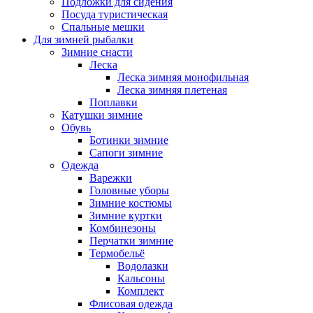
Подложки для сидения
Посуда туристическая
Спальные мешки
Для зимней рыбалки
Зимние снасти
Леска
Леска зимняя монофильная
Леска зимняя плетеная
Поплавки
Катушки зимние
Обувь
Ботинки зимние
Сапоги зимние
Одежда
Варежки
Головные уборы
Зимние костюмы
Зимние куртки
Комбинезоны
Перчатки зимние
Термобельё
Водолазки
Кальсоны
Комплект
Флисовая одежда