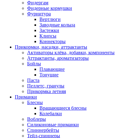
Фидергам
Фидерные кормушки
Фурнитура
Вертлюги
Заводные кольца
Застежки
Клипсы
Коннекторы
Прикормки, насадки, аттрактанты
Активаторы клёва, добавки, компоненты
Аттрактанты, ароматизаторы
Бойлы
Плавающие
Тонущие
Паста
Пеллетс, гранулы
Прикормка летняя
Приманки
Блесны
Вращающиеся блесны
Колебалки
Воблеры
Силиконовые приманки
Спиннербейты
Тейл-спиннеры