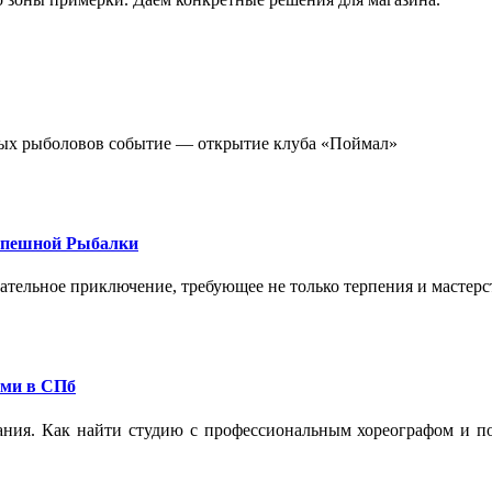
стных рыболовов событие — открытие клуба «Поймал»
спешной Рыбалки
екательное приключение, требующее не только терпения и мастер
ами в СПб
ания. Как найти студию с профессиональным хореографом и по