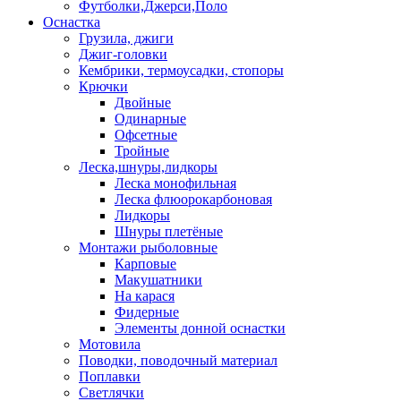
Футболки,Джерси,Поло
Оснастка
Грузила, джиги
Джиг-головки
Кембрики, термоусадки, стопоры
Крючки
Двойные
Одинарные
Офсетные
Тройные
Леска,шнуры,лидкоры
Леска монофильная
Леска флюорокарбоновая
Лидкоры
Шнуры плетёные
Монтажи рыболовные
Карповые
Макушатники
На карася
Фидерные
Элементы донной оснастки
Мотовила
Поводки, поводочный материал
Поплавки
Светлячки