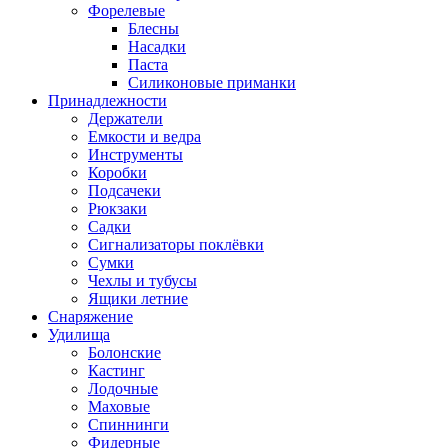
Форелевые
Блесны
Насадки
Паста
Силиконовые приманки
Принадлежности
Держатели
Емкости и ведра
Инструменты
Коробки
Подсачеки
Рюкзаки
Садки
Сигнализаторы поклёвки
Сумки
Чехлы и тубусы
Ящики летние
Снаряжение
Удилища
Болонские
Кастинг
Лодочные
Маховые
Спиннинги
Фидерные