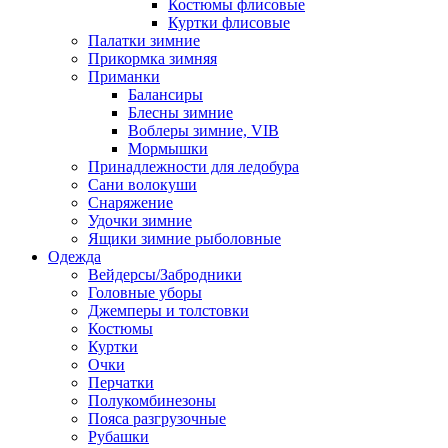
Костюмы флисовые
Куртки флисовые
Палатки зимние
Прикормка зимняя
Приманки
Балансиры
Блесны зимние
Воблеры зимние, VIB
Мормышки
Принадлежности для ледобура
Сани волокуши
Снаряжение
Удочки зимние
Ящики зимние рыболовные
Одежда
Вейдерсы/Забродники
Головные уборы
Джемперы и толстовки
Костюмы
Куртки
Очки
Перчатки
Полукомбинезоны
Пояса разгрузочные
Рубашки