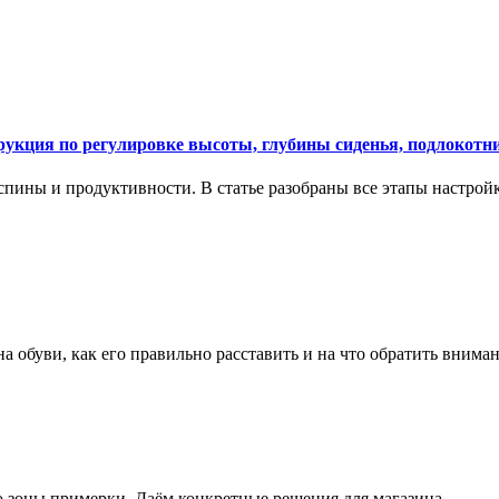
укция по регулировке высоты, глубины сиденья, подлокотни
спины и продуктивности. В статье разобраны все этапы настройк
на обуви, как его правильно расставить и на что обратить вним
о зоны примерки. Даём конкретные решения для магазина.