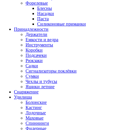
Форелевые
Блесны
Насадки
Паста
Силиконовые приманки
Принадлежности
Держатели
Емкости и ведра
Инструменты
Коробки
Подсачеки
Рюкзаки
Садки
Сигнализаторы поклёвки
Сумки
Чехлы и тубусы
Ящики летние
Снаряжение
Удилища
Болонские
Кастинг
Лодочные
Маховые
Спиннинги
Фидерные