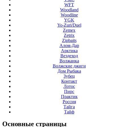
WFT
Woodland
Woodline
YGK
Yo-Zuri/Duel
Zemex
Zetrix
Zipbaits
Алом-Дар
Арктика
Вездеход
Волжанка
Волжские джиги
Дом Рыбака
Зубец
Контакт
Лотос
Пирс
Практик
Россия
Тайга
Тайф
Основные
страницы