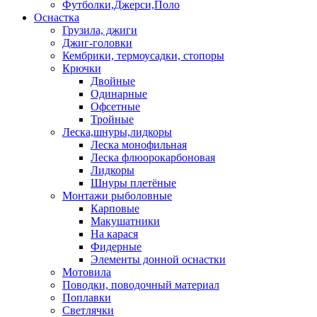
Футболки,Джерси,Поло
Оснастка
Грузила, джиги
Джиг-головки
Кембрики, термоусадки, стопоры
Крючки
Двойные
Одинарные
Офсетные
Тройные
Леска,шнуры,лидкоры
Леска монофильная
Леска флюорокарбоновая
Лидкоры
Шнуры плетёные
Монтажи рыболовные
Карповые
Макушатники
На карася
Фидерные
Элементы донной оснастки
Мотовила
Поводки, поводочный материал
Поплавки
Светлячки