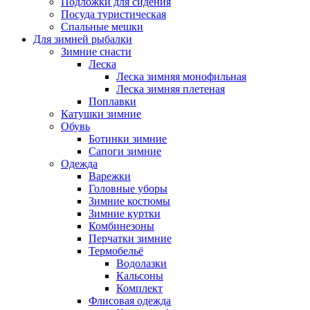
Подложки для сидения
Посуда туристическая
Спальные мешки
Для зимней рыбалки
Зимние снасти
Леска
Леска зимняя монофильная
Леска зимняя плетеная
Поплавки
Катушки зимние
Обувь
Ботинки зимние
Сапоги зимние
Одежда
Варежки
Головные уборы
Зимние костюмы
Зимние куртки
Комбинезоны
Перчатки зимние
Термобельё
Водолазки
Кальсоны
Комплект
Флисовая одежда