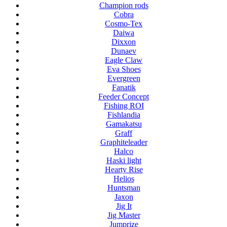
Champion rods
Cobra
Cosmo-Tex
Daiwa
Dixxon
Dunaev
Eagle Claw
Eva Shoes
Evergreen
Fanatik
Feeder Concept
Fishing ROI
Fishlandia
Gamakatsu
Graff
Graphiteleader
Halco
Haski light
Hearty Rise
Helios
Huntsman
Jaxon
Jig It
Jig Master
Jumprize