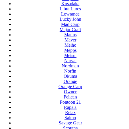
Kosadaka
Libra Lures
Lowrance
Lucky John
Mad Carp
Major Craft
Manns
Maver
Meiho
Mepps
Metsui
Narval
Nordman
Norfin
Okuma
Orange
Orange Carp
Owner
Pelican
Pontoon 21
Rapala
Relax
Salmo
Savage Gear
Scorana