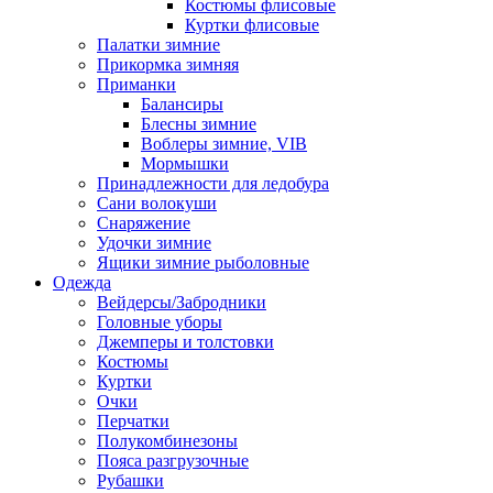
Костюмы флисовые
Куртки флисовые
Палатки зимние
Прикормка зимняя
Приманки
Балансиры
Блесны зимние
Воблеры зимние, VIB
Мормышки
Принадлежности для ледобура
Сани волокуши
Снаряжение
Удочки зимние
Ящики зимние рыболовные
Одежда
Вейдерсы/Забродники
Головные уборы
Джемперы и толстовки
Костюмы
Куртки
Очки
Перчатки
Полукомбинезоны
Пояса разгрузочные
Рубашки