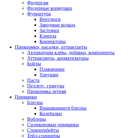
Фидергам
Фидерные кормушки
Фурнитура
Вертлюги
Заводные кольца
Застежки
Клипсы
Коннекторы
Прикормки, насадки, аттрактанты
Активаторы клёва, добавки, компоненты
Аттрактанты, ароматизаторы
Бойлы
Плавающие
Тонущие
Паста
Пеллетс, гранулы
Прикормка летняя
Приманки
Блесны
Вращающиеся блесны
Колебалки
Воблеры
Силиконовые приманки
Спиннербейты
Тейл-спиннеры