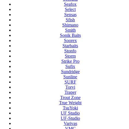
Seafox
Select
Sensas
Sfish
Shimano
Smith
Sonik Baits
Soorex
Starbaits
Stonfo
Storm
Strike Pro
Sufix
Sundridge
Sunline
SURF
Torvi
Traper
Trout Zone
True Weight
TsuYoki
UF Studio
UF-Studio
Varivas
VMC