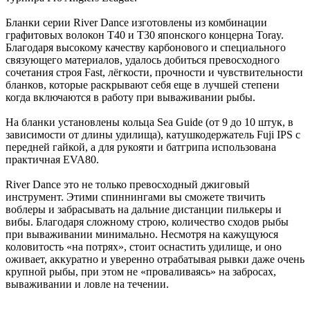
Бланки серии River Dance изготовлены из комбинации
графитовых волокон T40 и Т30 японского концерна Toray.
Благодаря высокому качеству карбонового и специального
связующего материалов, удалось добиться превосходного
сочетания строя Fast, лёгкости, прочности и чувствительности
бланков, которые раскрывают себя еще в лучшей степени
когда включаются в работу при вываживании рыбы.
На бланки установлены кольца Sea Guide (от 9 до 10 штук, в
зависимости от длины удилища), катушкодержатель Fuji IPS с
передней гайкой, а для рукояти и батгрипа использована
практичная EVA80.
River Dance это не только превосходный джиговый
инструмент. Этими спиннингами вы сможете твичить
воблеры и забрасывать на дальние дистанции пилькеры и
вибы. Благодаря сложному строю, количество сходов рыбы
при вываживании минимально. Несмотря на кажущуюся
коловитость «на потрях», стоит оснастить удилище, и оно
оживает, аккуратно и уверенно отрабатывая рывки даже очень
крупной рыбы, при этом не «проваливаясь» на забросах,
вываживании и ловле на течении.