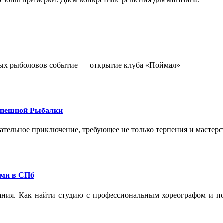
стных рыболовов событие — открытие клуба «Поймал»
спешной Рыбалки
екательное приключение, требующее не только терпения и мастер
ами в СПб
ания. Как найти студию с профессиональным хореографом и по