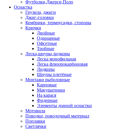
Футболки,Джерси,Поло
Оснастка
Грузила, джиги
Джиг-головки
Кембрики, термоусадки, стопоры
Крючки
Двойные
Одинарные
Офсетные
Тройные
Леска,шнуры,лидкоры
Леска монофильная
Леска флюорокарбоновая
Лидкоры
Шнуры плетёные
Монтажи рыболовные
Карповые
Макушатники
На карася
Фидерные
Элементы донной оснастки
Мотовила
Поводки, поводочный материал
Поплавки
Светлячки