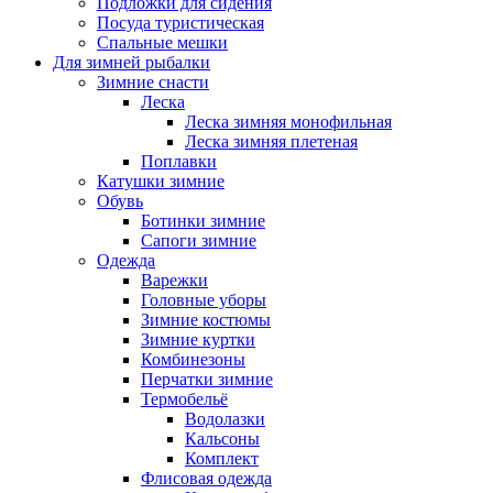
Подложки для сидения
Посуда туристическая
Спальные мешки
Для зимней рыбалки
Зимние снасти
Леска
Леска зимняя монофильная
Леска зимняя плетеная
Поплавки
Катушки зимние
Обувь
Ботинки зимние
Сапоги зимние
Одежда
Варежки
Головные уборы
Зимние костюмы
Зимние куртки
Комбинезоны
Перчатки зимние
Термобельё
Водолазки
Кальсоны
Комплект
Флисовая одежда