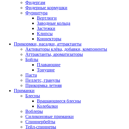
Фидергам
Фидерные кормушки
Фурнитура
Вертлюги
Заводные кольца
Застежки
Клипсы
Коннекторы
Прикормки, насадки, аттрактанты
Активаторы клёва, добавки, компоненты
Аттрактанты, ароматизаторы
Бойлы
Плавающие
Тонущие
Паста
Пеллетс, гранулы
Прикормка летняя
Приманки
Блесны
Вращающиеся блесны
Колебалки
Воблеры
Силиконовые приманки
Спиннербейты
Тейл-спиннеры