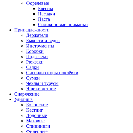
Форелевые
Блесны
Насадки
Паста
Силиконовые приманки
Принадлежности
Держатели
Емкости и ведра
Инструменты
Коробки
Подсачеки
Рюкзаки
Садки
Сигнализаторы поклёвки
Сумки
Чехлы и тубусы
Ящики летние
Снаряжение
Удилища
Болонские
Кастинг
Лодочные
Маховые
Спиннинги
Фидерные