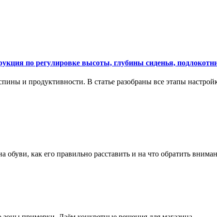
укция по регулировке высоты, глубины сиденья, подлокотни
спины и продуктивности. В статье разобраны все этапы настройк
на обуви, как его правильно расставить и на что обратить вним
о зоны примерки. Даём конкретные решения для магазина.