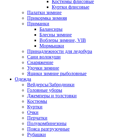
Костюмы флисовые
Куртки флисовые
Палатки зимние
Прикормка зимняя
Приманки
Балансиры
Блесны зимние
Воблеры зимние, VIB
Мормышки
Принадлежности для ледобура
Сани волокуши
Снаряжение
Удочки зимние
Ящики зимние рыболовные
Одежда
Вейдерсы/Забродники
Головные уборы
Джемперы и толстовки
Костюмы
Куртки
Очки
Перчатки
Полукомбинезоны
Пояса разгрузочные
Рубашки