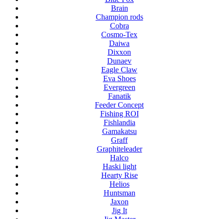
Brain
Champion rods
Cobra
Cosmo-Tex
Daiwa
Dixxon
Dunaev
Eagle Claw
Eva Shoes
Evergreen
Fanatik
Feeder Concept
Fishing ROI
Fishlandia
Gamakatsu
Graff
Graphiteleader
Halco
Haski light
Hearty Rise
Helios
Huntsman
Jaxon
Jig It