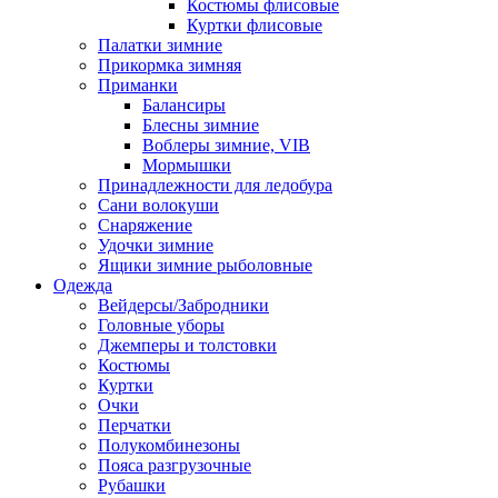
Костюмы флисовые
Куртки флисовые
Палатки зимние
Прикормка зимняя
Приманки
Балансиры
Блесны зимние
Воблеры зимние, VIB
Мормышки
Принадлежности для ледобура
Сани волокуши
Снаряжение
Удочки зимние
Ящики зимние рыболовные
Одежда
Вейдерсы/Забродники
Головные уборы
Джемперы и толстовки
Костюмы
Куртки
Очки
Перчатки
Полукомбинезоны
Пояса разгрузочные
Рубашки