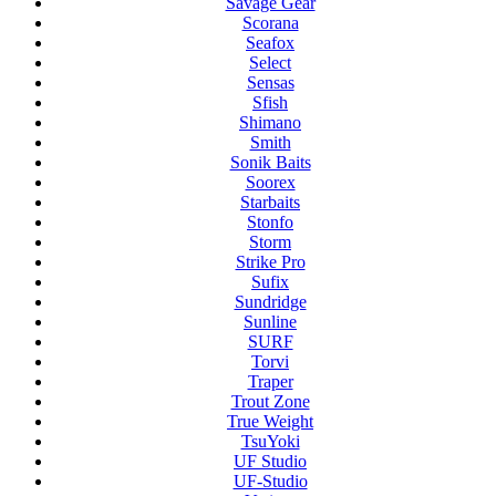
Savage Gear
Scorana
Seafox
Select
Sensas
Sfish
Shimano
Smith
Sonik Baits
Soorex
Starbaits
Stonfo
Storm
Strike Pro
Sufix
Sundridge
Sunline
SURF
Torvi
Traper
Trout Zone
True Weight
TsuYoki
UF Studio
UF-Studio