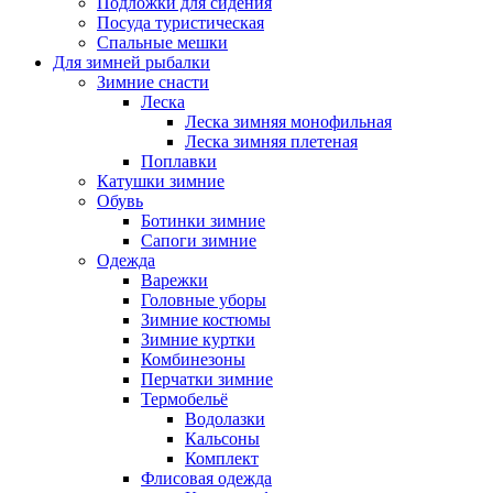
Подложки для сидения
Посуда туристическая
Спальные мешки
Для зимней рыбалки
Зимние снасти
Леска
Леска зимняя монофильная
Леска зимняя плетеная
Поплавки
Катушки зимние
Обувь
Ботинки зимние
Сапоги зимние
Одежда
Варежки
Головные уборы
Зимние костюмы
Зимние куртки
Комбинезоны
Перчатки зимние
Термобельё
Водолазки
Кальсоны
Комплект
Флисовая одежда