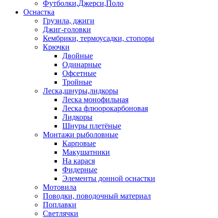
Футболки,Джерси,Поло
Оснастка
Грузила, джиги
Джиг-головки
Кембрики, термоусадки, стопоры
Крючки
Двойные
Одинарные
Офсетные
Тройные
Леска,шнуры,лидкоры
Леска монофильная
Леска флюорокарбоновая
Лидкоры
Шнуры плетёные
Монтажи рыболовные
Карповые
Макушатники
На карася
Фидерные
Элементы донной оснастки
Мотовила
Поводки, поводочный материал
Поплавки
Светлячки