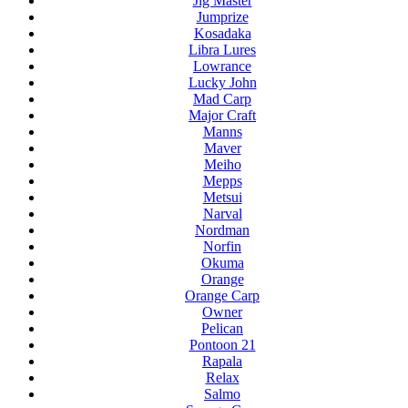
Jig Master
Jumprize
Kosadaka
Libra Lures
Lowrance
Lucky John
Mad Carp
Major Craft
Manns
Maver
Meiho
Mepps
Metsui
Narval
Nordman
Norfin
Okuma
Orange
Orange Carp
Owner
Pelican
Pontoon 21
Rapala
Relax
Salmo