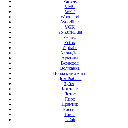
Varivas
VMC
WFT
Woodland
Woodline
YGK
Yo-Zuri/Duel
Zemex
Zetrix
Zipbaits
Алом-Дар
Арктика
Вездеход
Волжанка
Волжские джиги
Дом Рыбака
Зубец
Контакт
Лотос
Пирс
Практик
Россия
Тайга
Тайф