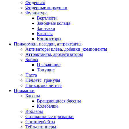
Фидергам
Фидерные кормушки
Фурнитура
Вертлюги
Заводные кольца
Застежки
Клипсы
Коннекторы
Прикормки, насадки, аттрактанты
Активаторы клёва, добавки, компоненты
Аттрактанты, ароматизаторы
Бойлы
Плавающие
Тонущие
Паста
Пеллетс, гранулы
Прикормка летняя
Приманки
Блесны
Вращающиеся блесны
Колебалки
Воблеры
Силиконовые приманки
Спиннербейты
Тейл-спиннеры