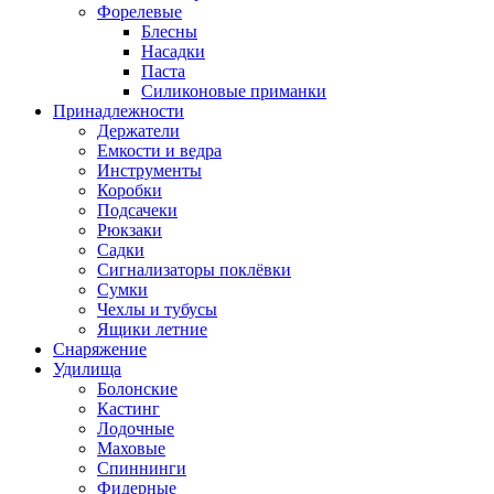
Форелевые
Блесны
Насадки
Паста
Силиконовые приманки
Принадлежности
Держатели
Емкости и ведра
Инструменты
Коробки
Подсачеки
Рюкзаки
Садки
Сигнализаторы поклёвки
Сумки
Чехлы и тубусы
Ящики летние
Снаряжение
Удилища
Болонские
Кастинг
Лодочные
Маховые
Спиннинги
Фидерные