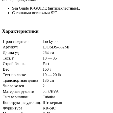
Sea Guide K-GUIDE (антизахлёстные).,
С тонкими вставками SIC.
Характеристики
Производитель
Lucky John
Артикул
LJOSDS-882MF
Длина уд
264 см
Тест, г
10 — 35
Строй бланка
Fast
Вес
160 г
Тест по леске
10 — 20 lb
Транспортная длина
136 см
Число колен
2
Материал рукояти
cork/EVA
Тип вершинки
Tubular
Конструкция удилища
Штекерная
Фурнитура
KR-SiC