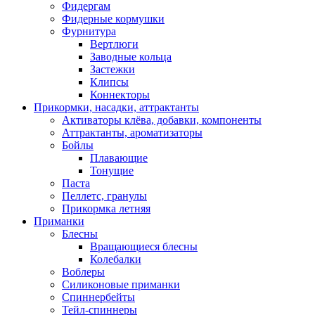
Фидергам
Фидерные кормушки
Фурнитура
Вертлюги
Заводные кольца
Застежки
Клипсы
Коннекторы
Прикормки, насадки, аттрактанты
Активаторы клёва, добавки, компоненты
Аттрактанты, ароматизаторы
Бойлы
Плавающие
Тонущие
Паста
Пеллетс, гранулы
Прикормка летняя
Приманки
Блесны
Вращающиеся блесны
Колебалки
Воблеры
Силиконовые приманки
Спиннербейты
Тейл-спиннеры