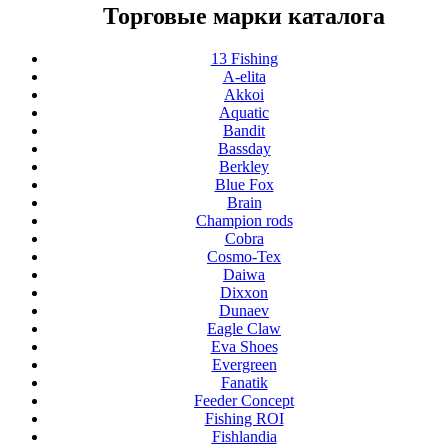
Торговые марки каталога
13 Fishing
A-elita
Akkoi
Aquatic
Bandit
Bassday
Berkley
Blue Fox
Brain
Champion rods
Cobra
Cosmo-Tex
Daiwa
Dixxon
Dunaev
Eagle Claw
Eva Shoes
Evergreen
Fanatik
Feeder Concept
Fishing ROI
Fishlandia