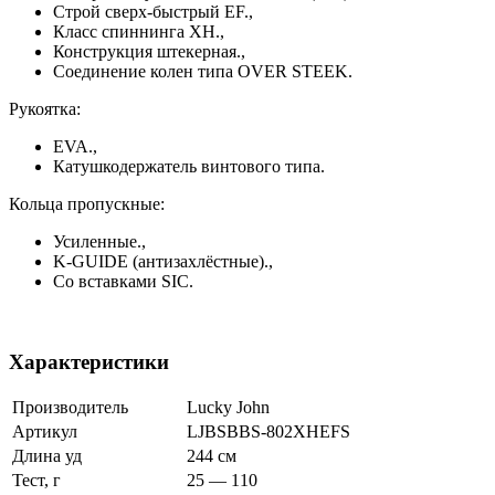
Строй сверх-быстрый EF.,
Класс спиннинга XH.,
Конструкция штекерная.,
Соединение колен типа OVER STEEK.
Рукоятка:
EVA.,
Катушкодержатель винтового типа.
Кольца пропускные:
Усиленные.,
K-GUIDE (антизахлёстные).,
Со вставками SIC.
Характеристики
Производитель
Lucky John
Артикул
LJBSBBS-802XHEFS
Длина уд
244 см
Тест, г
25 — 110