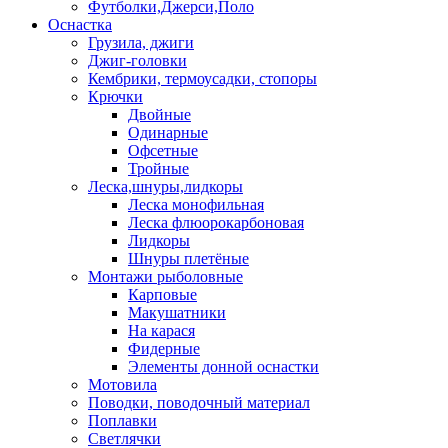
Футболки,Джерси,Поло
Оснастка
Грузила, джиги
Джиг-головки
Кембрики, термоусадки, стопоры
Крючки
Двойные
Одинарные
Офсетные
Тройные
Леска,шнуры,лидкоры
Леска монофильная
Леска флюорокарбоновая
Лидкоры
Шнуры плетёные
Монтажи рыболовные
Карповые
Макушатники
На карася
Фидерные
Элементы донной оснастки
Мотовила
Поводки, поводочный материал
Поплавки
Светлячки