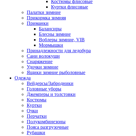
Костюмы флисовые
Куртки флисовые
Палатки зимние
Прикормка зимняя
Приманки
Балансиры
Блесны зимние
Воблеры зимние, VIB
Мормышки
Принадлежности для ледобура
Сани волокуши
Снаряжение
Удочки зимние
Ящики зимние рыболовные
Одежда
Вейдерсы/Забродники
Головные уборы
Джемперы и толстовки
Костюмы
Куртки
Очки
Перчатки
Полукомбинезоны
Пояса разгрузочные
Рубашки