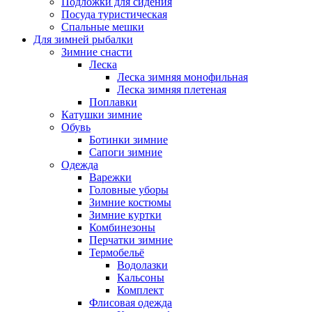
Подложки для сидения
Посуда туристическая
Спальные мешки
Для зимней рыбалки
Зимние снасти
Леска
Леска зимняя монофильная
Леска зимняя плетеная
Поплавки
Катушки зимние
Обувь
Ботинки зимние
Сапоги зимние
Одежда
Варежки
Головные уборы
Зимние костюмы
Зимние куртки
Комбинезоны
Перчатки зимние
Термобельё
Водолазки
Кальсоны
Комплект
Флисовая одежда