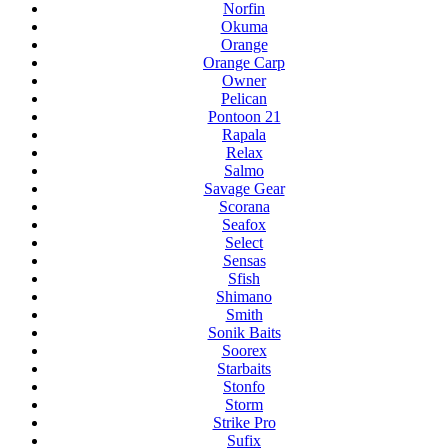
Norfin
Okuma
Orange
Orange Carp
Owner
Pelican
Pontoon 21
Rapala
Relax
Salmo
Savage Gear
Scorana
Seafox
Select
Sensas
Sfish
Shimano
Smith
Sonik Baits
Soorex
Starbaits
Stonfo
Storm
Strike Pro
Sufix