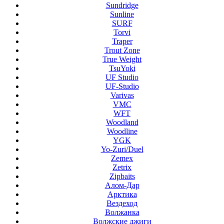
Sundridge
Sunline
SURF
Torvi
Traper
Trout Zone
True Weight
TsuYoki
UF Studio
UF-Studio
Varivas
VMC
WFT
Woodland
Woodline
YGK
Yo-Zuri/Duel
Zemex
Zetrix
Zipbaits
Алом-Дар
Арктика
Вездеход
Волжанка
Волжские джиги