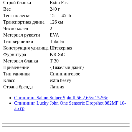
Строй бланка
Extra Fast
Вес
240 г
Тест по леске
15 — 45 lb
Транспортная длина
126 см
Число колен
2
Материал рукояти
EVA
Тип вершинки
Tubular
Конструкция удилища
Штекерная
Фурнитура
KR-SiC
Материал бланка
T 30
Применение
{Тяжелый джиг}
Тип удилища
Спиннинговое
Класс
extra heavy
Страна бренда
Латвия
Спиннинг Salmo Sniper Spin II 56 2,65м 15-56г
Спиннинг Lucky John One Sensoric Dropshot 882MF 10-
35 гр