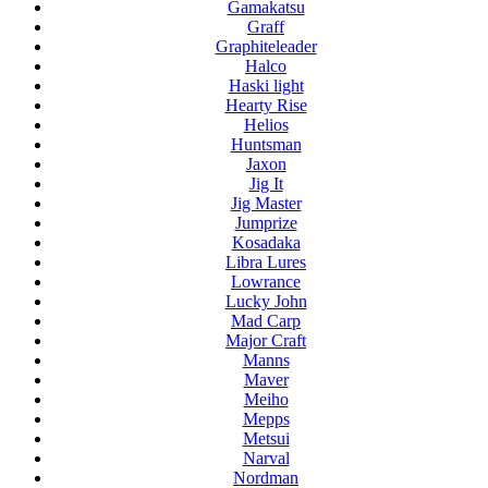
Gamakatsu
Graff
Graphiteleader
Halco
Haski light
Hearty Rise
Helios
Huntsman
Jaxon
Jig It
Jig Master
Jumprize
Kosadaka
Libra Lures
Lowrance
Lucky John
Mad Carp
Major Craft
Manns
Maver
Meiho
Mepps
Metsui
Narval
Nordman