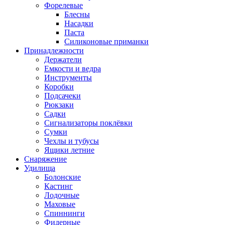
Форелевые
Блесны
Насадки
Паста
Силиконовые приманки
Принадлежности
Держатели
Емкости и ведра
Инструменты
Коробки
Подсачеки
Рюкзаки
Садки
Сигнализаторы поклёвки
Сумки
Чехлы и тубусы
Ящики летние
Снаряжение
Удилища
Болонские
Кастинг
Лодочные
Маховые
Спиннинги
Фидерные