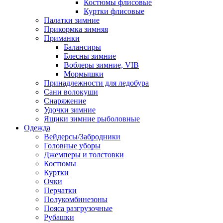
Костюмы флисовые
Куртки флисовые
Палатки зимние
Прикормка зимняя
Приманки
Балансиры
Блесны зимние
Воблеры зимние, VIB
Мормышки
Принадлежности для ледобура
Сани волокуши
Снаряжение
Удочки зимние
Ящики зимние рыболовные
Одежда
Вейдерсы/Забродники
Головные уборы
Джемперы и толстовки
Костюмы
Куртки
Очки
Перчатки
Полукомбинезоны
Пояса разгрузочные
Рубашки