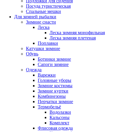
Подложки для сидения
Посуда туристическая
Спальные мешки
Для зимней рыбалки
Зимние снасти
Леска
Леска зимняя монофильная
Леска зимняя плетеная
Поплавки
Катушки зимние
Обувь
Ботинки зимние
Сапоги зимние
Одежда
Варежки
Головные уборы
Зимние костюмы
Зимние куртки
Комбинезоны
Перчатки зимние
Термобельё
Водолазки
Кальсоны
Комплект
Флисовая одежда