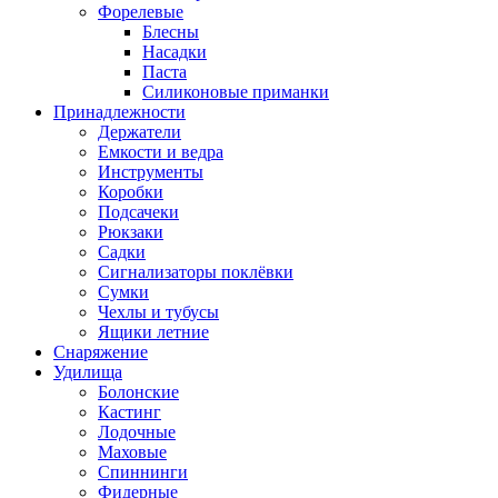
Форелевые
Блесны
Насадки
Паста
Силиконовые приманки
Принадлежности
Держатели
Емкости и ведра
Инструменты
Коробки
Подсачеки
Рюкзаки
Садки
Сигнализаторы поклёвки
Сумки
Чехлы и тубусы
Ящики летние
Снаряжение
Удилища
Болонские
Кастинг
Лодочные
Маховые
Спиннинги
Фидерные