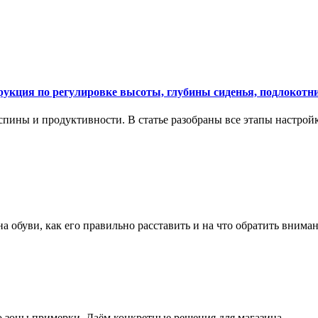
укция по регулировке высоты, глубины сиденья, подлокотни
спины и продуктивности. В статье разобраны все этапы настройк
на обуви, как его правильно расставить и на что обратить вним
о зоны примерки. Даём конкретные решения для магазина.