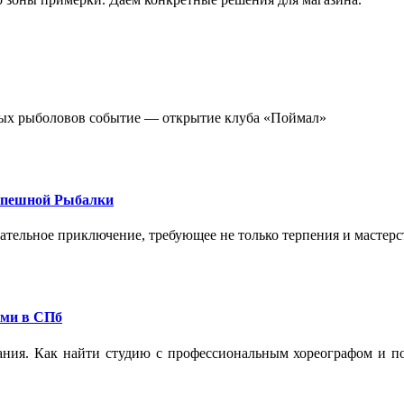
стных рыболовов событие — открытие клуба «Поймал»
спешной Рыбалки
екательное приключение, требующее не только терпения и мастер
ами в СПб
ания. Как найти студию с профессиональным хореографом и по