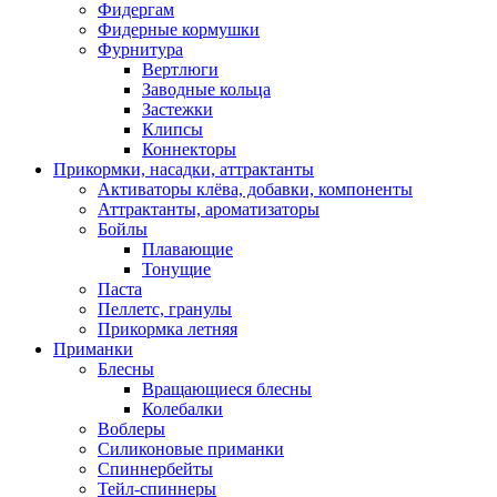
Фидергам
Фидерные кормушки
Фурнитура
Вертлюги
Заводные кольца
Застежки
Клипсы
Коннекторы
Прикормки, насадки, аттрактанты
Активаторы клёва, добавки, компоненты
Аттрактанты, ароматизаторы
Бойлы
Плавающие
Тонущие
Паста
Пеллетс, гранулы
Прикормка летняя
Приманки
Блесны
Вращающиеся блесны
Колебалки
Воблеры
Силиконовые приманки
Спиннербейты
Тейл-спиннеры