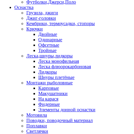
Футболки,Джерси,Поло
Оснастка
Грузила, джиги
Джиг-головки
Кембрики, термоусадки, стопоры
Крючки
Двойные
Одинарные
Офсетные
Тройные
Леска,шнуры,лидкоры
Леска монофильная
Леска флюорокарбоновая
Лидкоры
Шнуры плетёные
Монтажи рыболовные
Карповые
Макушатники
На карася
Фидерные
Элементы донной оснастки
Мотовила
Поводки, поводочный материал
Поплавки
Светлячки