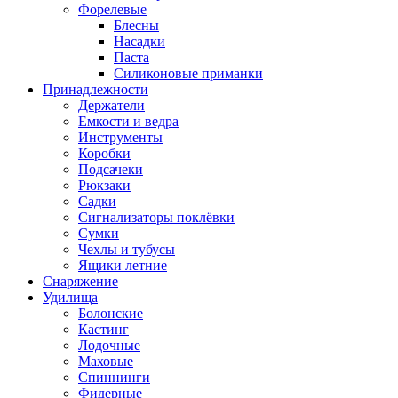
Форелевые
Блесны
Насадки
Паста
Силиконовые приманки
Принадлежности
Держатели
Емкости и ведра
Инструменты
Коробки
Подсачеки
Рюкзаки
Садки
Сигнализаторы поклёвки
Сумки
Чехлы и тубусы
Ящики летние
Снаряжение
Удилища
Болонские
Кастинг
Лодочные
Маховые
Спиннинги
Фидерные