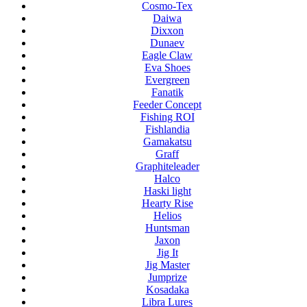
Cosmo-Tex
Daiwa
Dixxon
Dunaev
Eagle Claw
Eva Shoes
Evergreen
Fanatik
Feeder Concept
Fishing ROI
Fishlandia
Gamakatsu
Graff
Graphiteleader
Halco
Haski light
Hearty Rise
Helios
Huntsman
Jaxon
Jig It
Jig Master
Jumprize
Kosadaka
Libra Lures