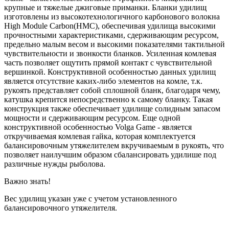
крупные и тяжелые джиговые приманки. Бланки удилищ
изготовлены из высокотехнологичного карбонового волокна
High Module Carbon(HMС), обеспечивая удилища высокими
прочностными характеристиками, сдерживающим ресурсом,
предельно малым весом и высокими показателями тактильной
чувствительности и звонкости бланков. Усиленная комлевая
часть позволяет ощутить прямой контакт с чувствительной
вершинкой. Конструктивной особенностью данных удилищ
является отсутствие каких-либо элементов на комле, т.к.
рукоять представляет собой сплошной бланк, благодаря чему,
катушка крепится непосредственно к самому бланку. Такая
конструкция также обеспечивает удилище солидным запасом
мощности и сдерживающим ресурсом. Еще одной
конструктивной особенностью Volga Game - является
откручиваемая комлевая гайка, которая комплектуется
балансировочным утяжелителем вкручиваемым в рукоять, что
позволяет наилучшим образом сбалансировать удилише под
различные нужды рыболова.
Важно знать!
Вес удилищ указан уже с учетом установленного
балансировочного утяжелителя.