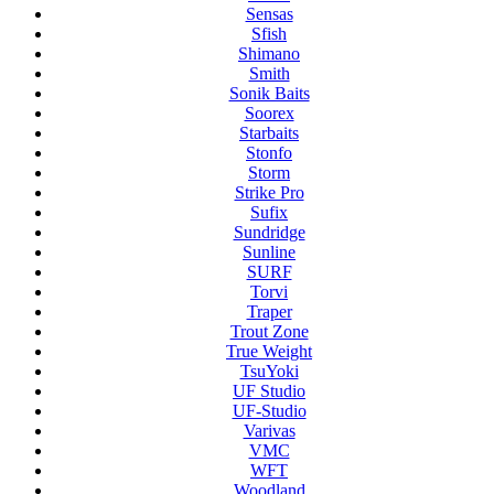
Sensas
Sfish
Shimano
Smith
Sonik Baits
Soorex
Starbaits
Stonfo
Storm
Strike Pro
Sufix
Sundridge
Sunline
SURF
Torvi
Traper
Trout Zone
True Weight
TsuYoki
UF Studio
UF-Studio
Varivas
VMC
WFT
Woodland