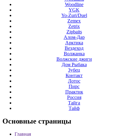
Woodline
YGK
Yo-Zuri/Duel
Zemex
Zetrix
Zipbaits
Алом-Дар
Арктика
Вездеход
Волжанка
Волжские джиги
Дом Рыбака
Зубец
Контакт
Лотос
Пирс
Практик
Россия
Тайга
Тайф
Основные
страницы
Главная