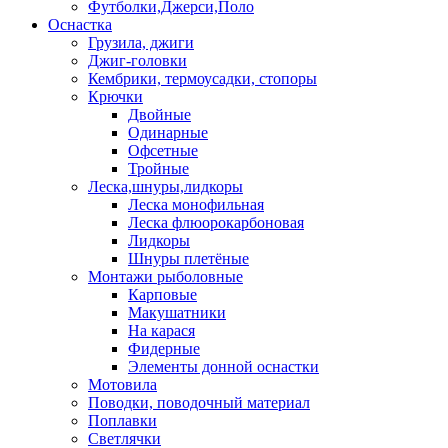
Футболки,Джерси,Поло
Оснастка
Грузила, джиги
Джиг-головки
Кембрики, термоусадки, стопоры
Крючки
Двойные
Одинарные
Офсетные
Тройные
Леска,шнуры,лидкоры
Леска монофильная
Леска флюорокарбоновая
Лидкоры
Шнуры плетёные
Монтажи рыболовные
Карповые
Макушатники
На карася
Фидерные
Элементы донной оснастки
Мотовила
Поводки, поводочный материал
Поплавки
Светлячки