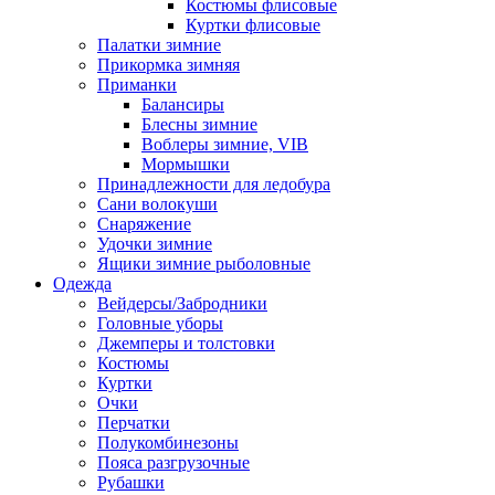
Костюмы флисовые
Куртки флисовые
Палатки зимние
Прикормка зимняя
Приманки
Балансиры
Блесны зимние
Воблеры зимние, VIB
Мормышки
Принадлежности для ледобура
Сани волокуши
Снаряжение
Удочки зимние
Ящики зимние рыболовные
Одежда
Вейдерсы/Забродники
Головные уборы
Джемперы и толстовки
Костюмы
Куртки
Очки
Перчатки
Полукомбинезоны
Пояса разгрузочные
Рубашки