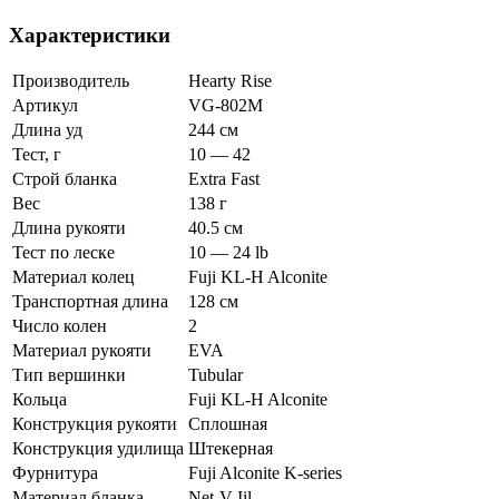
Характеристики
Производитель
Hearty Rise
Артикул
VG-802M
Длина уд
244 см
Тест, г
10 — 42
Строй бланка
Extra Fast
Вес
138 г
Длина рукояти
40.5 см
Тест по леске
10 — 24 lb
Материал колец
Fuji KL-H Alconite
Транспортная длина
128 см
Число колен
2
Материал рукояти
EVA
Тип вершинки
Tubular
Кольца
Fuji KL-H Alconite
Конструкция рукояти
Сплошная
Конструкция удилища
Штекерная
Фурнитура
Fuji Alconite K-series
Материал бланка
Net-V Iil