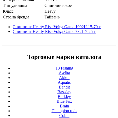
Тип удилища
Спиннинговое
Класс
Heavy
Страна бренда
Тайвань
Спиннинг Hearty Rise Volga Game 1002H 15-70 г
Спиннинг Hearty Rise Volga Game 782L 7-25 г
Торговые марки каталога
13 Fishing
A-elita
Akkoi
Aquatic
Bandit
Bassday
Berkley
Blue Fox
Brain
Champion rods
Cobra