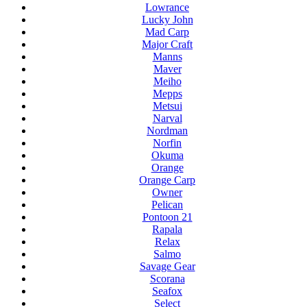
Lowrance
Lucky John
Mad Carp
Major Craft
Manns
Maver
Meiho
Mepps
Metsui
Narval
Nordman
Norfin
Okuma
Orange
Orange Carp
Owner
Pelican
Pontoon 21
Rapala
Relax
Salmo
Savage Gear
Scorana
Seafox
Select