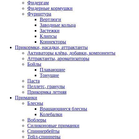
Фидергам
Фидерные кормушки
Фурнитура
Вертлюги
Заводные кольца
Застежки
Клипсы
Коннекторы
Прикормки, насадки, аттрактанты
Активаторы клёва, добавки, компоненты
Аттрактанты, ароматизаторы
Бойлы
Плавающие
Тонущие
Паста
Пеллетс, гранулы
Прикормка летняя
Приманки
Блесны
Вращающиеся блесны
Колебалки
Воблеры
Силиконовые приманки
Спиннербейты
Тейл-спиннеры