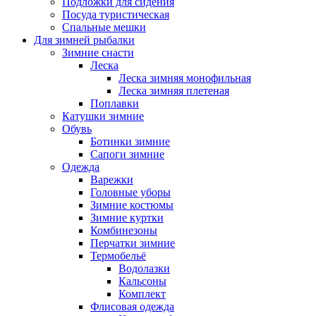
Подложки для сидения
Посуда туристическая
Спальные мешки
Для зимней рыбалки
Зимние снасти
Леска
Леска зимняя монофильная
Леска зимняя плетеная
Поплавки
Катушки зимние
Обувь
Ботинки зимние
Сапоги зимние
Одежда
Варежки
Головные уборы
Зимние костюмы
Зимние куртки
Комбинезоны
Перчатки зимние
Термобельё
Водолазки
Кальсоны
Комплект
Флисовая одежда