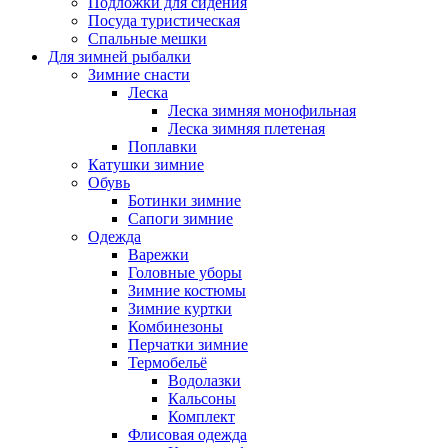
Подложки для сидения
Посуда туристическая
Спальные мешки
Для зимней рыбалки
Зимние снасти
Леска
Леска зимняя монофильная
Леска зимняя плетеная
Поплавки
Катушки зимние
Обувь
Ботинки зимние
Сапоги зимние
Одежда
Варежки
Головные уборы
Зимние костюмы
Зимние куртки
Комбинезоны
Перчатки зимние
Термобельё
Водолазки
Кальсоны
Комплект
Флисовая одежда