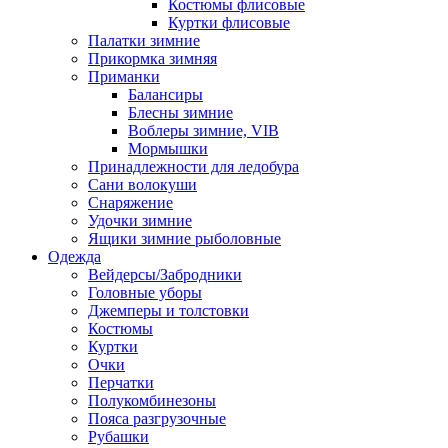
Костюмы флисовые
Куртки флисовые
Палатки зимние
Прикормка зимняя
Приманки
Балансиры
Блесны зимние
Воблеры зимние, VIB
Мормышки
Принадлежности для ледобура
Сани волокуши
Снаряжение
Удочки зимние
Ящики зимние рыболовные
Одежда
Вейдерсы/Забродники
Головные уборы
Джемперы и толстовки
Костюмы
Куртки
Очки
Перчатки
Полукомбинезоны
Пояса разгрузочные
Рубашки