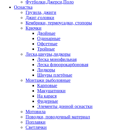
Футболки,Джерси,Поло
Оснастка
Грузила, джиги
Джиг-головки
Кембрики, термоусадки, стопоры
Крючки
Двойные
Одинарные
Офсетные
Тройные
Леска,шнуры,лидкоры
Леска монофильная
Леска флюорокарбоновая
Лидкоры
Шнуры плетёные
Монтажи рыболовные
Карповые
Макушатники
На карася
Фидерные
Элементы донной оснастки
Мотовила
Поводки, поводочный материал
Поплавки
Светлячки