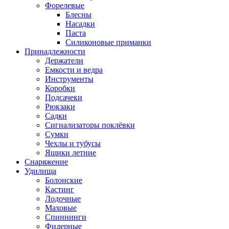
Форелевые
Блесны
Насадки
Паста
Силиконовые приманки
Принадлежности
Держатели
Емкости и ведра
Инструменты
Коробки
Подсачеки
Рюкзаки
Садки
Сигнализаторы поклёвки
Сумки
Чехлы и тубусы
Ящики летние
Снаряжение
Удилища
Болонские
Кастинг
Лодочные
Маховые
Спиннинги
Фидерные