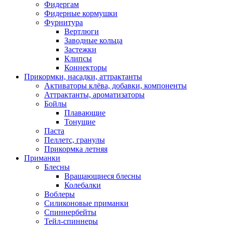
Фидергам
Фидерные кормушки
Фурнитура
Вертлюги
Заводные кольца
Застежки
Клипсы
Коннекторы
Прикормки, насадки, аттрактанты
Активаторы клёва, добавки, компоненты
Аттрактанты, ароматизаторы
Бойлы
Плавающие
Тонущие
Паста
Пеллетс, гранулы
Прикормка летняя
Приманки
Блесны
Вращающиеся блесны
Колебалки
Воблеры
Силиконовые приманки
Спиннербейты
Тейл-спиннеры