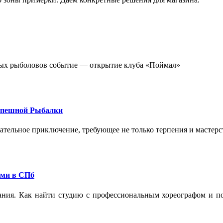
стных рыболовов событие — открытие клуба «Поймал»
спешной Рыбалки
екательное приключение, требующее не только терпения и мастер
ами в СПб
ания. Как найти студию с профессиональным хореографом и по