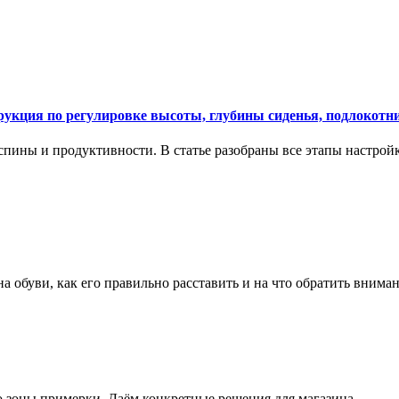
укция по регулировке высоты, глубины сиденья, подлокотни
спины и продуктивности. В статье разобраны все этапы настройк
на обуви, как его правильно расставить и на что обратить вним
о зоны примерки. Даём конкретные решения для магазина.