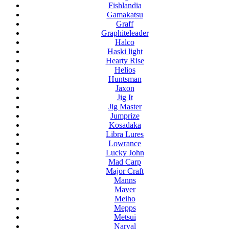
Fishlandia
Gamakatsu
Graff
Graphiteleader
Halco
Haski light
Hearty Rise
Helios
Huntsman
Jaxon
Jig It
Jig Master
Jumprize
Kosadaka
Libra Lures
Lowrance
Lucky John
Mad Carp
Major Craft
Manns
Maver
Meiho
Mepps
Metsui
Narval