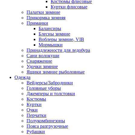
Костюмы флисовые
Куртки флисовые
Палатки зимние
Прикормка зимняя
Приманки
Балансиры
Блесны зимние
Воблеры зимние, VIB
Мормышки
Принадлежности для ледобура
Сани волокуши
Снаряжение
Удочки зимние
Ящики зимние рыболовные
Одежда
Вейдерсы/Забродники
Головные уборы
Джемперы и толстовки
Костюмы
Куртки
Очки
Перчатки
Полукомбинезоны
Пояса разгрузочные
Рубашки