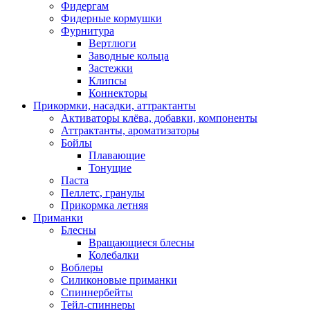
Фидергам
Фидерные кормушки
Фурнитура
Вертлюги
Заводные кольца
Застежки
Клипсы
Коннекторы
Прикормки, насадки, аттрактанты
Активаторы клёва, добавки, компоненты
Аттрактанты, ароматизаторы
Бойлы
Плавающие
Тонущие
Паста
Пеллетс, гранулы
Прикормка летняя
Приманки
Блесны
Вращающиеся блесны
Колебалки
Воблеры
Силиконовые приманки
Спиннербейты
Тейл-спиннеры