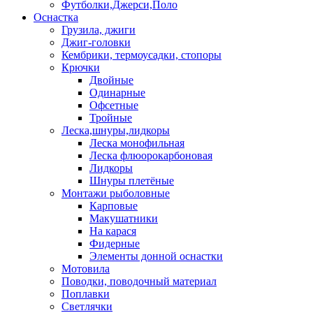
Футболки,Джерси,Поло
Оснастка
Грузила, джиги
Джиг-головки
Кембрики, термоусадки, стопоры
Крючки
Двойные
Одинарные
Офсетные
Тройные
Леска,шнуры,лидкоры
Леска монофильная
Леска флюорокарбоновая
Лидкоры
Шнуры плетёные
Монтажи рыболовные
Карповые
Макушатники
На карася
Фидерные
Элементы донной оснастки
Мотовила
Поводки, поводочный материал
Поплавки
Светлячки