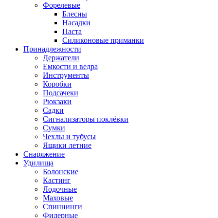
Форелевые
Блесны
Насадки
Паста
Силиконовые приманки
Принадлежности
Держатели
Емкости и ведра
Инструменты
Коробки
Подсачеки
Рюкзаки
Садки
Сигнализаторы поклёвки
Сумки
Чехлы и тубусы
Ящики летние
Снаряжение
Удилища
Болонские
Кастинг
Лодочные
Маховые
Спиннинги
Фидерные