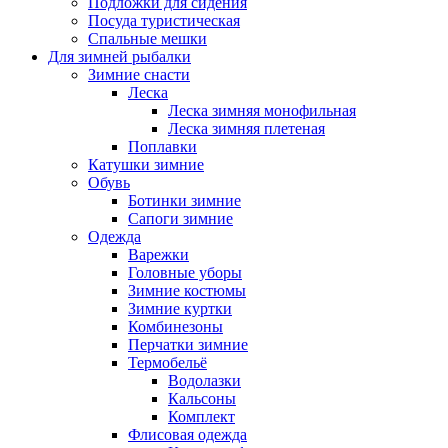
Подложки для сидения
Посуда туристическая
Спальные мешки
Для зимней рыбалки
Зимние снасти
Леска
Леска зимняя монофильная
Леска зимняя плетеная
Поплавки
Катушки зимние
Обувь
Ботинки зимние
Сапоги зимние
Одежда
Варежки
Головные уборы
Зимние костюмы
Зимние куртки
Комбинезоны
Перчатки зимние
Термобельё
Водолазки
Кальсоны
Комплект
Флисовая одежда