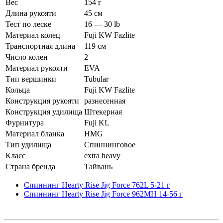
Вес
154 г
Длина рукояти
45 см
Тест по леске
16 — 30 lb
Материал колец
Fuji KW Fazlite
Транспортная длина
119 см
Число колен
2
Материал рукояти
EVA
Тип вершинки
Tubular
Кольца
Fuji KW Fazlite
Конструкция рукояти
разнесенная
Конструкция удилища
Штекерная
Фурнитура
Fuji KL
Материал бланка
HMG
Тип удилища
Спиннинговое
Класс
extra heavy
Страна бренда
Тайвань
Спиннинг Hearty Rise Jig Force 762L 5-21 г
Спиннинг Hearty Rise Jig Force 962MH 14-56 г