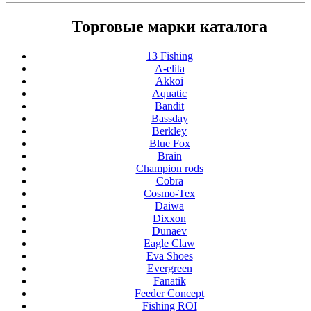
Торговые марки каталога
13 Fishing
A-elita
Akkoi
Aquatic
Bandit
Bassday
Berkley
Blue Fox
Brain
Champion rods
Cobra
Cosmo-Tex
Daiwa
Dixxon
Dunaev
Eagle Claw
Eva Shoes
Evergreen
Fanatik
Feeder Concept
Fishing ROI