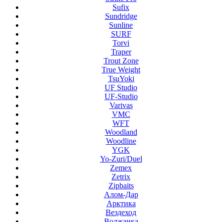
Sufix
Sundridge
Sunline
SURF
Torvi
Traper
Trout Zone
True Weight
TsuYoki
UF Studio
UF-Studio
Varivas
VMC
WFT
Woodland
Woodline
YGK
Yo-Zuri/Duel
Zemex
Zetrix
Zipbaits
Алом-Дар
Арктика
Вездеход
Волжанка