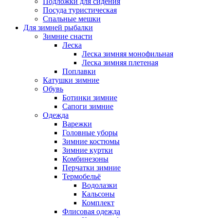
Подложки для сидения
Посуда туристическая
Спальные мешки
Для зимней рыбалки
Зимние снасти
Леска
Леска зимняя монофильная
Леска зимняя плетеная
Поплавки
Катушки зимние
Обувь
Ботинки зимние
Сапоги зимние
Одежда
Варежки
Головные уборы
Зимние костюмы
Зимние куртки
Комбинезоны
Перчатки зимние
Термобельё
Водолазки
Кальсоны
Комплект
Флисовая одежда