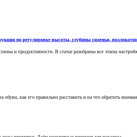
укция по регулировке высоты, глубины сиденья, подлокотни
спины и продуктивности. В статье разобраны все этапы настройк
на обуви, как его правильно расставить и на что обратить вним
о зоны примерки. Даём конкретные решения для магазина.