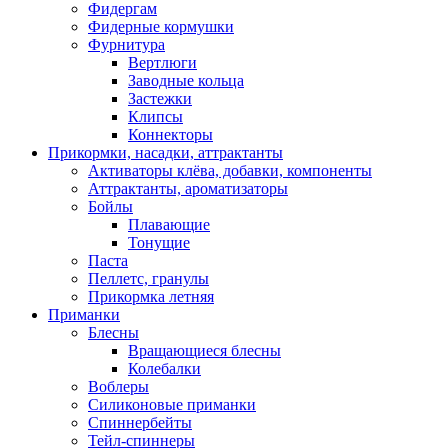
Фидергам
Фидерные кормушки
Фурнитура
Вертлюги
Заводные кольца
Застежки
Клипсы
Коннекторы
Прикормки, насадки, аттрактанты
Активаторы клёва, добавки, компоненты
Аттрактанты, ароматизаторы
Бойлы
Плавающие
Тонущие
Паста
Пеллетс, гранулы
Прикормка летняя
Приманки
Блесны
Вращающиеся блесны
Колебалки
Воблеры
Силиконовые приманки
Спиннербейты
Тейл-спиннеры