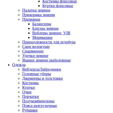
Костюмы флисовые
Куртки флисовые
Палатки зимние
Прикормка зимняя
Приманки
Балансиры
Блесны зимние
Воблеры зимние, VIB
Мормышки
Принадлежности для ледобура
Сани волокуши
Снаряжение
Удочки зимние
Ящики зимние рыболовные
Одежда
Вейдерсы/Забродники
Головные уборы
Джемперы и толстовки
Костюмы
Куртки
Очки
Перчатки
Полукомбинезоны
Пояса разгрузочные
Рубашки