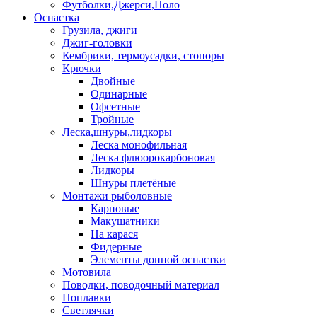
Футболки,Джерси,Поло
Оснастка
Грузила, джиги
Джиг-головки
Кембрики, термоусадки, стопоры
Крючки
Двойные
Одинарные
Офсетные
Тройные
Леска,шнуры,лидкоры
Леска монофильная
Леска флюорокарбоновая
Лидкоры
Шнуры плетёные
Монтажи рыболовные
Карповые
Макушатники
На карася
Фидерные
Элементы донной оснастки
Мотовила
Поводки, поводочный материал
Поплавки
Светлячки