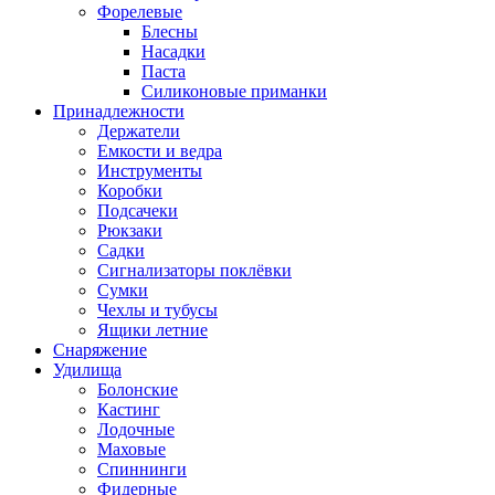
Форелевые
Блесны
Насадки
Паста
Силиконовые приманки
Принадлежности
Держатели
Емкости и ведра
Инструменты
Коробки
Подсачеки
Рюкзаки
Садки
Сигнализаторы поклёвки
Сумки
Чехлы и тубусы
Ящики летние
Снаряжение
Удилища
Болонские
Кастинг
Лодочные
Маховые
Спиннинги
Фидерные