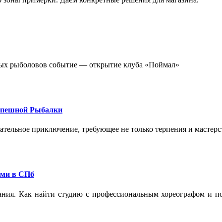
стных рыболовов событие — открытие клуба «Поймал»
спешной Рыбалки
екательное приключение, требующее не только терпения и мастер
ами в СПб
ания. Как найти студию с профессиональным хореографом и по