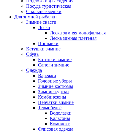
Подложки для сидения
Посуда туристическая
Спальные мешки
Для зимней рыбалки
Зимние снасти
Леска
Леска зимняя монофильная
Леска зимняя плетеная
Поплавки
Катушки зимние
Обувь
Ботинки зимние
Сапоги зимние
Одежда
Варежки
Головные уборы
Зимние костюмы
Зимние куртки
Комбинезоны
Перчатки зимние
Термобельё
Водолазки
Кальсоны
Комплект
Флисовая одежда