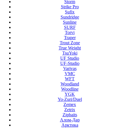
Storm
Strike Pro
Sufix
Sundridge
Sunline
SURF
Torvi
Traper
Trout Zone
True Weight
TsuYoki
UF Studio
UF-Studio
Varivas
VMC
WFT
Woodland
Woodline
YGK
Yo-Zuri/Duel
Zemex
Zetrix
Zipbaits
Алом-Дар
Арктика