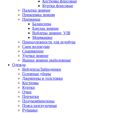
Костюмы флисовые
Куртки флисовые
Палатки зимние
Прикормка зимняя
Приманки
Балансиры
Блесны зимние
Воблеры зимние, VIB
Мормышки
Принадлежности для ледобура
Сани волокуши
Снаряжение
Удочки зимние
Ящики зимние рыболовные
Одежда
Вейдерсы/Забродники
Головные уборы
Джемперы и толстовки
Костюмы
Куртки
Очки
Перчатки
Полукомбинезоны
Пояса разгрузочные
Рубашки