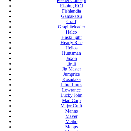
Feeder Concept
Fishing ROI
Fishlandia
Gamakatsu
Graff
Graphiteleader
Halco
Haski light
Hearty Rise
Helios
Huntsman
Jaxon
Jig It
Jig Master
Jumprize
Kosadaka
Libra Lures
Lowrance
Lucky John
Mad Carp
Major Craft
Manns
Maver
Meiho
Mepps