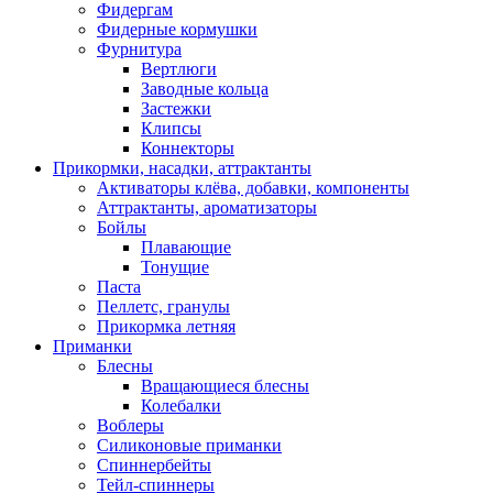
Фидергам
Фидерные кормушки
Фурнитура
Вертлюги
Заводные кольца
Застежки
Клипсы
Коннекторы
Прикормки, насадки, аттрактанты
Активаторы клёва, добавки, компоненты
Аттрактанты, ароматизаторы
Бойлы
Плавающие
Тонущие
Паста
Пеллетс, гранулы
Прикормка летняя
Приманки
Блесны
Вращающиеся блесны
Колебалки
Воблеры
Силиконовые приманки
Спиннербейты
Тейл-спиннеры