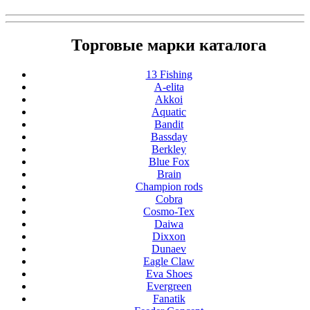
Торговые марки каталога
13 Fishing
A-elita
Akkoi
Aquatic
Bandit
Bassday
Berkley
Blue Fox
Brain
Champion rods
Cobra
Cosmo-Tex
Daiwa
Dixxon
Dunaev
Eagle Claw
Eva Shoes
Evergreen
Fanatik