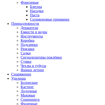
Форелевые
Блесны
Насадки
Паста
Силиконовые приманки
Принадлежности
Держатели
Емкости и ведра
Инструменты
Коробки
Подсачеки
Рюкзаки
Садки
Сигнализаторы поклёвки
Сумки
Чехлы и тубусы
Ящики летние
Снаряжение
Удилища
Болонские
Кастинг
Лодочные
Маховые
Спиннинги
Фидерные