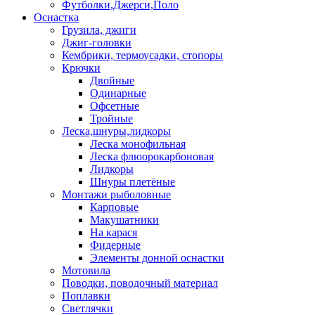
Футболки,Джерси,Поло
Оснастка
Грузила, джиги
Джиг-головки
Кембрики, термоусадки, стопоры
Крючки
Двойные
Одинарные
Офсетные
Тройные
Леска,шнуры,лидкоры
Леска монофильная
Леска флюорокарбоновая
Лидкоры
Шнуры плетёные
Монтажи рыболовные
Карповые
Макушатники
На карася
Фидерные
Элементы донной оснастки
Мотовила
Поводки, поводочный материал
Поплавки
Светлячки