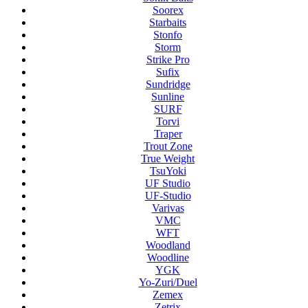
Soorex
Starbaits
Stonfo
Storm
Strike Pro
Sufix
Sundridge
Sunline
SURF
Torvi
Traper
Trout Zone
True Weight
TsuYoki
UF Studio
UF-Studio
Varivas
VMC
WFT
Woodland
Woodline
YGK
Yo-Zuri/Duel
Zemex
Zetrix