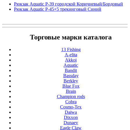
Рюкзак Aquatic Р-39 городской Коричневый/Бордовый
Рюкзак Aquatic Р-45+5 трекинговый Синий
Торговые марки каталога
13 Fishing
A-elita
Akkoi
Aquatic
Bandit
Bassday
Berkley
Blue Fox
Brain
Champion rods
Cobra
Cosmo-Tex
Daiwa
Dixxon
Dunaev
Eagle Claw