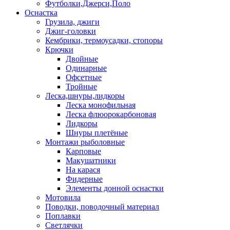
Футболки,Джерси,Поло
Оснастка
Грузила, джиги
Джиг-головки
Кембрики, термоусадки, стопоры
Крючки
Двойные
Одинарные
Офсетные
Тройные
Леска,шнуры,лидкоры
Леска монофильная
Леска флюорокарбоновая
Лидкоры
Шнуры плетёные
Монтажи рыболовные
Карповые
Макушатники
На карася
Фидерные
Элементы донной оснастки
Мотовила
Поводки, поводочный материал
Поплавки
Светлячки