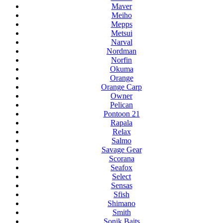
Maver
Meiho
Mepps
Metsui
Narval
Nordman
Norfin
Okuma
Orange
Orange Carp
Owner
Pelican
Pontoon 21
Rapala
Relax
Salmo
Savage Gear
Scorana
Seafox
Select
Sensas
Sfish
Shimano
Smith
Sonik Baits