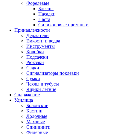
Форелевые
Блесны
Насадки
Паста
Силиконовые приманки
Принадлежности
Держатели
Емкости и ведра
Инструменты
Коробки
Подсачеки
Рюкзаки
Садки
Сигнализаторы поклёвки
Сумки
Чехлы и тубусы
Ящики летние
Снаряжение
Удилища
Болонские
Кастинг
Лодочные
Маховые
Спиннинги
Фидерные