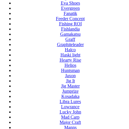
Eva Shoes
Evergreen
Fanatik
Feeder Concept
Fishing ROI
Fishlandia
Gamakatsu
Graff
Graphiteleader
Halco
Haski light
Hearty Rise
Helios
Huntsman
Jaxon
Jig It
Jig Master
Jumprize
Kosadaka
Libra Lures
Lowrance
Lucky John
Mad Carp
Major Craft
Manns