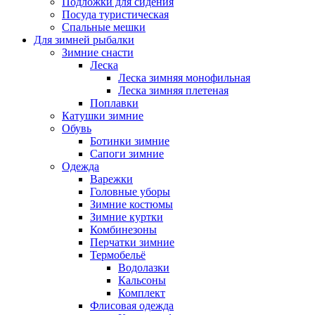
Подложки для сидения
Посуда туристическая
Спальные мешки
Для зимней рыбалки
Зимние снасти
Леска
Леска зимняя монофильная
Леска зимняя плетеная
Поплавки
Катушки зимние
Обувь
Ботинки зимние
Сапоги зимние
Одежда
Варежки
Головные уборы
Зимние костюмы
Зимние куртки
Комбинезоны
Перчатки зимние
Термобельё
Водолазки
Кальсоны
Комплект
Флисовая одежда