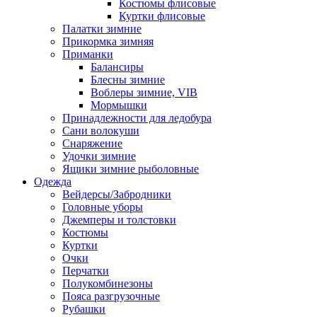
Костюмы флисовые
Куртки флисовые
Палатки зимние
Прикормка зимняя
Приманки
Балансиры
Блесны зимние
Воблеры зимние, VIB
Мормышки
Принадлежности для ледобура
Сани волокуши
Снаряжение
Удочки зимние
Ящики зимние рыболовные
Одежда
Вейдерсы/Забродники
Головные уборы
Джемперы и толстовки
Костюмы
Куртки
Очки
Перчатки
Полукомбинезоны
Пояса разгрузочные
Рубашки