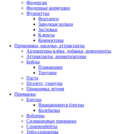
Фидергам
Фидерные кормушки
Фурнитура
Вертлюги
Заводные кольца
Застежки
Клипсы
Коннекторы
Прикормки, насадки, аттрактанты
Активаторы клёва, добавки, компоненты
Аттрактанты, ароматизаторы
Бойлы
Плавающие
Тонущие
Паста
Пеллетс, гранулы
Прикормка летняя
Приманки
Блесны
Вращающиеся блесны
Колебалки
Воблеры
Силиконовые приманки
Спиннербейты
Тейл-спиннеры