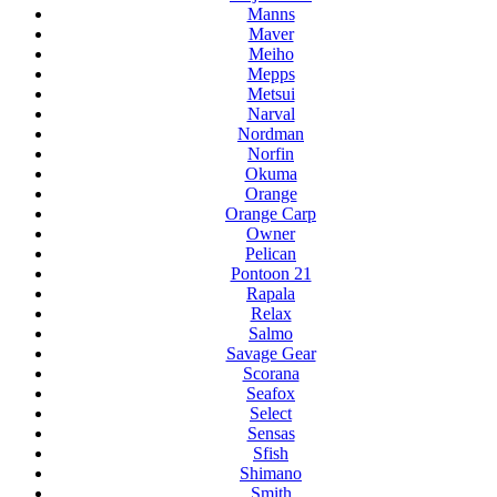
Manns
Maver
Meiho
Mepps
Metsui
Narval
Nordman
Norfin
Okuma
Orange
Orange Carp
Owner
Pelican
Pontoon 21
Rapala
Relax
Salmo
Savage Gear
Scorana
Seafox
Select
Sensas
Sfish
Shimano
Smith