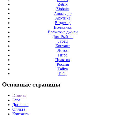
Zetrix
Zipbaits
Алом-Дар
Арктика
Вездеход
Волжанка
Волжские джиги
Дом Рыбака
Зубец
Контакт
Лотос
Пирс
Практик
Россия
Тайга
Тайф
Основные
страницы
Главная
Блог
Доставка
Оплата
Контакты