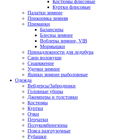
Костюмы флисовые
Куртки флисовые
Палатки зимние
Прикормка зимняя
Приманки
Балансиры
Блесны зимние
Воблеры зимние, VIB
Мормышки
Принадлежности для ледобура
Сани волокуши
Снаряжение
Удочки зимние
Ящики зимние рыболовные
Одежда
Вейдерсы/Забродники
Головные уборы
Джемперы и толстовки
Костюмы
Куртки
Очки
Перчатки
Полукомбинезоны
Пояса разгрузочные
Рубашки