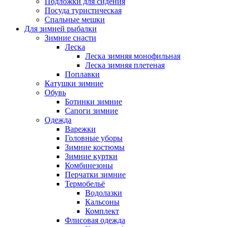
Подложки для сидения
Посуда туристическая
Спальные мешки
Для зимней рыбалки
Зимние снасти
Леска
Леска зимняя монофильная
Леска зимняя плетеная
Поплавки
Катушки зимние
Обувь
Ботинки зимние
Сапоги зимние
Одежда
Варежки
Головные уборы
Зимние костюмы
Зимние куртки
Комбинезоны
Перчатки зимние
Термобельё
Водолазки
Кальсоны
Комплект
Флисовая одежда