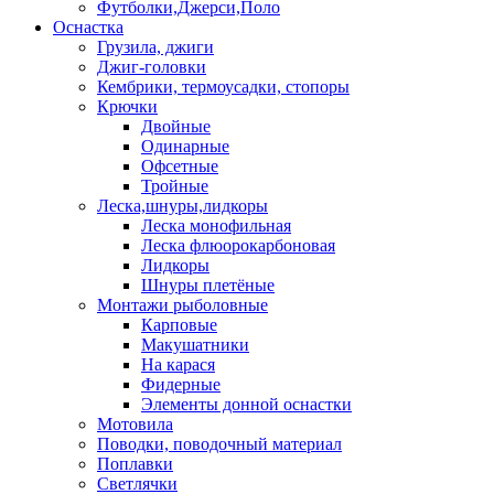
Футболки,Джерси,Поло
Оснастка
Грузила, джиги
Джиг-головки
Кембрики, термоусадки, стопоры
Крючки
Двойные
Одинарные
Офсетные
Тройные
Леска,шнуры,лидкоры
Леска монофильная
Леска флюорокарбоновая
Лидкоры
Шнуры плетёные
Монтажи рыболовные
Карповые
Макушатники
На карася
Фидерные
Элементы донной оснастки
Мотовила
Поводки, поводочный материал
Поплавки
Светлячки