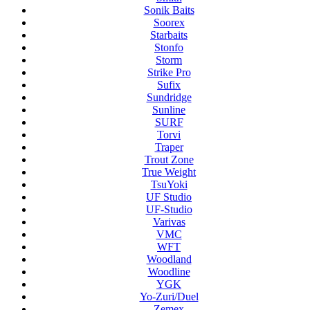
Sonik Baits
Soorex
Starbaits
Stonfo
Storm
Strike Pro
Sufix
Sundridge
Sunline
SURF
Torvi
Traper
Trout Zone
True Weight
TsuYoki
UF Studio
UF-Studio
Varivas
VMC
WFT
Woodland
Woodline
YGK
Yo-Zuri/Duel
Zemex