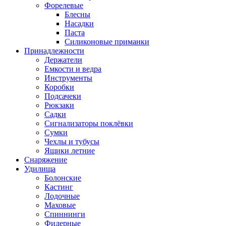
Форелевые
Блесны
Насадки
Паста
Силиконовые приманки
Принадлежности
Держатели
Емкости и ведра
Инструменты
Коробки
Подсачеки
Рюкзаки
Садки
Сигнализаторы поклёвки
Сумки
Чехлы и тубусы
Ящики летние
Снаряжение
Удилища
Болонские
Кастинг
Лодочные
Маховые
Спиннинги
Фидерные