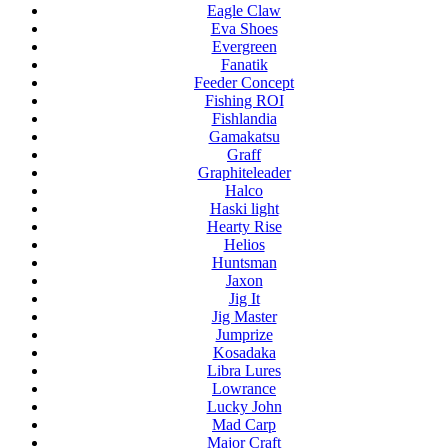
Eagle Claw
Eva Shoes
Evergreen
Fanatik
Feeder Concept
Fishing ROI
Fishlandia
Gamakatsu
Graff
Graphiteleader
Halco
Haski light
Hearty Rise
Helios
Huntsman
Jaxon
Jig It
Jig Master
Jumprize
Kosadaka
Libra Lures
Lowrance
Lucky John
Mad Carp
Major Craft