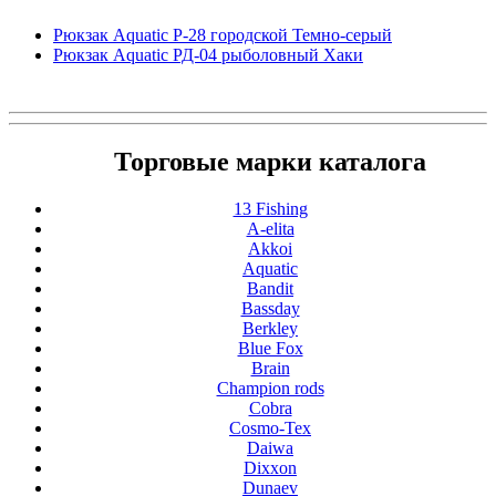
Рюкзак Aquatic Р-28 городской Темно-серый
Рюкзак Aquatic РД-04 рыболовный Хаки
Торговые марки каталога
13 Fishing
A-elita
Akkoi
Aquatic
Bandit
Bassday
Berkley
Blue Fox
Brain
Champion rods
Cobra
Cosmo-Tex
Daiwa
Dixxon
Dunaev