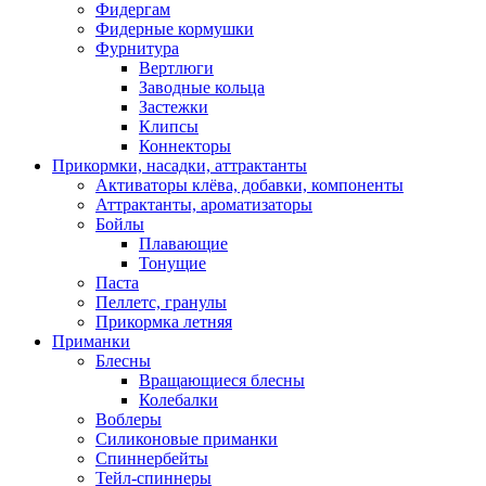
Фидергам
Фидерные кормушки
Фурнитура
Вертлюги
Заводные кольца
Застежки
Клипсы
Коннекторы
Прикормки, насадки, аттрактанты
Активаторы клёва, добавки, компоненты
Аттрактанты, ароматизаторы
Бойлы
Плавающие
Тонущие
Паста
Пеллетс, гранулы
Прикормка летняя
Приманки
Блесны
Вращающиеся блесны
Колебалки
Воблеры
Силиконовые приманки
Спиннербейты
Тейл-спиннеры