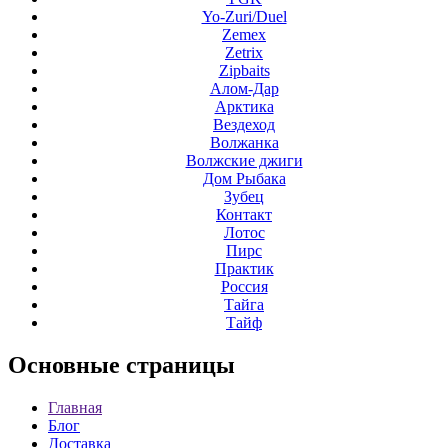
Yo-Zuri/Duel
Zemex
Zetrix
Zipbaits
Алом-Дар
Арктика
Вездеход
Волжанка
Волжские джиги
Дом Рыбака
Зубец
Контакт
Лотос
Пирс
Практик
Россия
Тайга
Тайф
Основные
страницы
Главная
Блог
Доставка