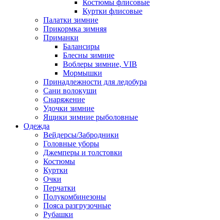
Костюмы флисовые
Куртки флисовые
Палатки зимние
Прикормка зимняя
Приманки
Балансиры
Блесны зимние
Воблеры зимние, VIB
Мормышки
Принадлежности для ледобура
Сани волокуши
Снаряжение
Удочки зимние
Ящики зимние рыболовные
Одежда
Вейдерсы/Забродники
Головные уборы
Джемперы и толстовки
Костюмы
Куртки
Очки
Перчатки
Полукомбинезоны
Пояса разгрузочные
Рубашки