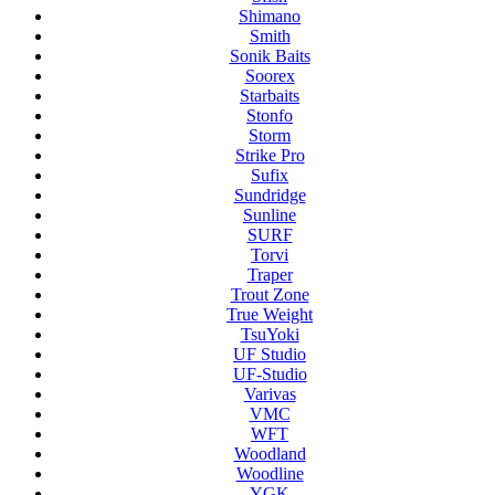
Shimano
Smith
Sonik Baits
Soorex
Starbaits
Stonfo
Storm
Strike Pro
Sufix
Sundridge
Sunline
SURF
Torvi
Traper
Trout Zone
True Weight
TsuYoki
UF Studio
UF-Studio
Varivas
VMC
WFT
Woodland
Woodline
YGK