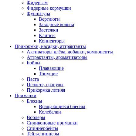
Фидергам
Фидерные кормушки
Фурнитура
Вертлюги
Заводные кольца
Застежки
Клипсы
Коннекторы
Прикормки, насадки, аттрактанты
Активаторы клёва, добавки, компоненты
Аттрактанты, ароматизаторы
Бойлы
Плавающие
Тонущие
Паста
Пеллетс, гранулы
Прикормка летняя
Приманки
Блесны
Вращающиеся блесны
Колебалки
Воблеры
Силиконовые приманки
Спиннербейты
Тейл-спиннеры