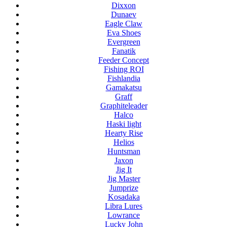
Dixxon
Dunaev
Eagle Claw
Eva Shoes
Evergreen
Fanatik
Feeder Concept
Fishing ROI
Fishlandia
Gamakatsu
Graff
Graphiteleader
Halco
Haski light
Hearty Rise
Helios
Huntsman
Jaxon
Jig It
Jig Master
Jumprize
Kosadaka
Libra Lures
Lowrance
Lucky John