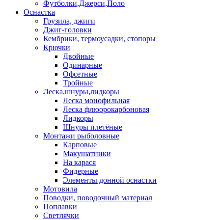
Футболки,Джерси,Поло
Оснастка
Грузила, джиги
Джиг-головки
Кембрики, термоусадки, стопоры
Крючки
Двойные
Одинарные
Офсетные
Тройные
Леска,шнуры,лидкоры
Леска монофильная
Леска флюорокарбоновая
Лидкоры
Шнуры плетёные
Монтажи рыболовные
Карповые
Макушатники
На карася
Фидерные
Элементы донной оснастки
Мотовила
Поводки, поводочный материал
Поплавки
Светлячки