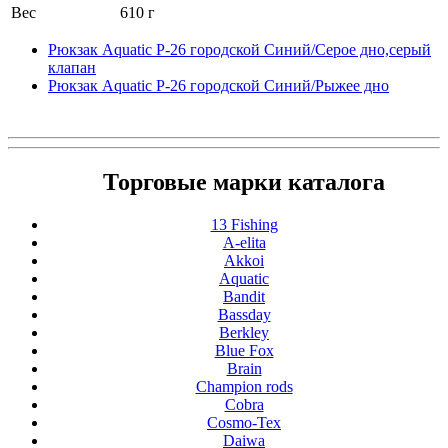
Вес
610 г
Рюкзак Aquatic Р-26 городской Синий/Серое дно,серый
клапан
Рюкзак Aquatic Р-26 городской Синий/Рыжее дно
Торговые марки каталога
13 Fishing
A-elita
Akkoi
Aquatic
Bandit
Bassday
Berkley
Blue Fox
Brain
Champion rods
Cobra
Cosmo-Tex
Daiwa