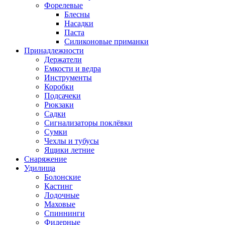
Форелевые
Блесны
Насадки
Паста
Силиконовые приманки
Принадлежности
Держатели
Емкости и ведра
Инструменты
Коробки
Подсачеки
Рюкзаки
Садки
Сигнализаторы поклёвки
Сумки
Чехлы и тубусы
Ящики летние
Снаряжение
Удилища
Болонские
Кастинг
Лодочные
Маховые
Спиннинги
Фидерные