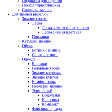
Подложки для сидения
Посуда туристическая
Спальные мешки
Для зимней рыбалки
Зимние снасти
Леска
Леска зимняя монофильная
Леска зимняя плетеная
Поплавки
Катушки зимние
Обувь
Ботинки зимние
Сапоги зимние
Одежда
Варежки
Головные уборы
Зимние костюмы
Зимние куртки
Комбинезоны
Перчатки зимние
Термобельё
Водолазки
Кальсоны
Комплект
Флисовая одежда