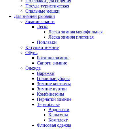
Подложки для сидения
Посуда туристическая
Спальные мешки
Для зимней рыбалки
Зимние снасти
Леска
Леска зимняя монофильная
Леска зимняя плетеная
Поплавки
Катушки зимние
Обувь
Ботинки зимние
Сапоги зимние
Одежда
Варежки
Головные уборы
Зимние костюмы
Зимние куртки
Комбинезоны
Перчатки зимние
Термобельё
Водолазки
Кальсоны
Комплект
Флисовая одежда