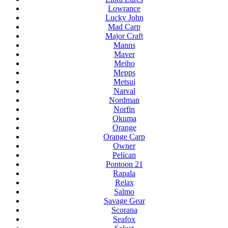
Lowrance
Lucky John
Mad Carp
Major Craft
Manns
Maver
Meiho
Mepps
Metsui
Narval
Nordman
Norfin
Okuma
Orange
Orange Carp
Owner
Pelican
Pontoon 21
Rapala
Relax
Salmo
Savage Gear
Scorana
Seafox