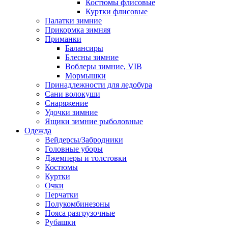
Костюмы флисовые
Куртки флисовые
Палатки зимние
Прикормка зимняя
Приманки
Балансиры
Блесны зимние
Воблеры зимние, VIB
Мормышки
Принадлежности для ледобура
Сани волокуши
Снаряжение
Удочки зимние
Ящики зимние рыболовные
Одежда
Вейдерсы/Забродники
Головные уборы
Джемперы и толстовки
Костюмы
Куртки
Очки
Перчатки
Полукомбинезоны
Пояса разгрузочные
Рубашки