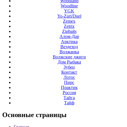
Woodland
Woodline
YGK
Yo-Zuri/Duel
Zemex
Zetrix
Zipbaits
Алом-Дар
Арктика
Вездеход
Волжанка
Волжские джиги
Дом Рыбака
Зубец
Контакт
Лотос
Пирс
Практик
Россия
Тайга
Тайф
Основные
страницы
Главная