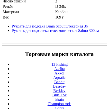
Число секций
2
Резьба
D 3/8x
Материал
Карбон
Вес
169 г
Рукоять для подсака Brain Scout штекерная 3м
Рукоять для подсачека телескопическая Salmo 300см
Торговые марки каталога
13 Fishing
A-elita
Akkoi
Aquatic
Bandit
Bassday
Berkley
Blue Fox
Brain
Champion rods
Cobra