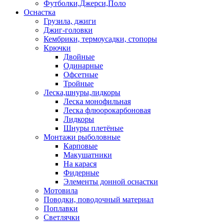
Футболки,Джерси,Поло
Оснастка
Грузила, джиги
Джиг-головки
Кембрики, термоусадки, стопоры
Крючки
Двойные
Одинарные
Офсетные
Тройные
Леска,шнуры,лидкоры
Леска монофильная
Леска флюорокарбоновая
Лидкоры
Шнуры плетёные
Монтажи рыболовные
Карповые
Макушатники
На карася
Фидерные
Элементы донной оснастки
Мотовила
Поводки, поводочный материал
Поплавки
Светлячки