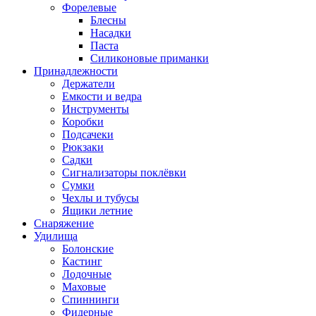
Форелевые
Блесны
Насадки
Паста
Силиконовые приманки
Принадлежности
Держатели
Емкости и ведра
Инструменты
Коробки
Подсачеки
Рюкзаки
Садки
Сигнализаторы поклёвки
Сумки
Чехлы и тубусы
Ящики летние
Снаряжение
Удилища
Болонские
Кастинг
Лодочные
Маховые
Спиннинги
Фидерные