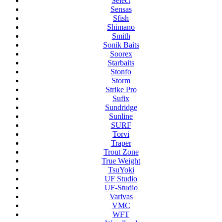
Select
Sensas
Sfish
Shimano
Smith
Sonik Baits
Soorex
Starbaits
Stonfo
Storm
Strike Pro
Sufix
Sundridge
Sunline
SURF
Torvi
Traper
Trout Zone
True Weight
TsuYoki
UF Studio
UF-Studio
Varivas
VMC
WFT