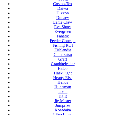
Cosmo-Tex
Daiwa
Dixxon
Dunaev
Eagle Claw
Eva Shoes
Evergreen
Fanatik
Feeder Concept
Fishing ROI
Fishlandia
Gamakatsu
Graff
Graphiteleader
Halco
Haski light
Hearty Rise
Helios
Huntsman
Jaxon
Jig It
Jig Master
Jumprize
Kosadaka
Libra Lures