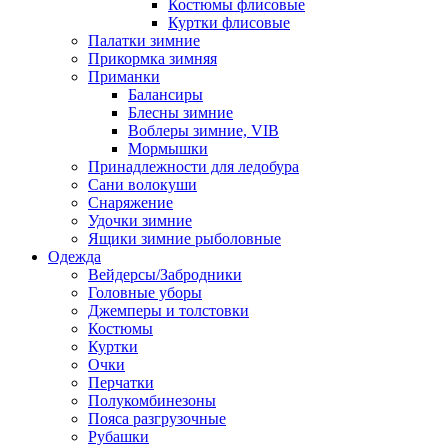
Костюмы флисовые
Куртки флисовые
Палатки зимние
Прикормка зимняя
Приманки
Балансиры
Блесны зимние
Воблеры зимние, VIB
Мормышки
Принадлежности для ледобура
Сани волокуши
Снаряжение
Удочки зимние
Ящики зимние рыболовные
Одежда
Вейдерсы/Забродники
Головные уборы
Джемперы и толстовки
Костюмы
Куртки
Очки
Перчатки
Полукомбинезоны
Пояса разгрузочные
Рубашки