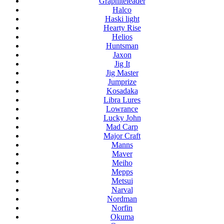
Graphiteleader
Halco
Haski light
Hearty Rise
Helios
Huntsman
Jaxon
Jig It
Jig Master
Jumprize
Kosadaka
Libra Lures
Lowrance
Lucky John
Mad Carp
Major Craft
Manns
Maver
Meiho
Mepps
Metsui
Narval
Nordman
Norfin
Okuma