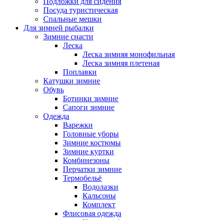
Подложки для сидения
Посуда туристическая
Спальные мешки
Для зимней рыбалки
Зимние снасти
Леска
Леска зимняя монофильная
Леска зимняя плетеная
Поплавки
Катушки зимние
Обувь
Ботинки зимние
Сапоги зимние
Одежда
Варежки
Головные уборы
Зимние костюмы
Зимние куртки
Комбинезоны
Перчатки зимние
Термобельё
Водолазки
Кальсоны
Комплект
Флисовая одежда