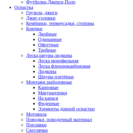
Футболки,Джерси,Поло
Оснастка
Грузила, джиги
Джиг-головки
Кембрики, термоусадки, стопоры
Крючки
Двойные
Одинарные
Офсетные
Тройные
Леска,шнуры,лидкоры
Леска монофильная
Леска флюорокарбоновая
Лидкоры
Шнуры плетёные
Монтажи рыболовные
Карповые
Макушатники
На карася
Фидерные
Элементы донной оснастки
Мотовила
Поводки, поводочный материал
Поплавки
Светлячки