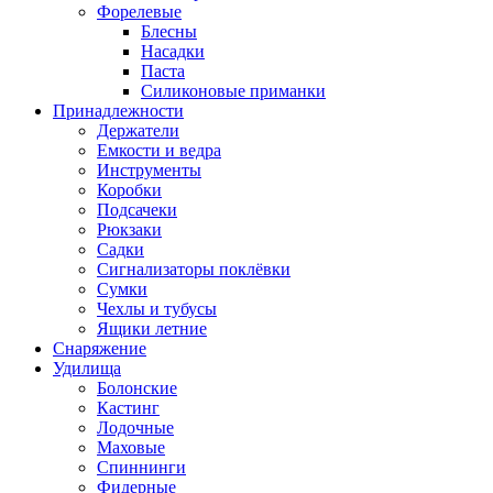
Форелевые
Блесны
Насадки
Паста
Силиконовые приманки
Принадлежности
Держатели
Емкости и ведра
Инструменты
Коробки
Подсачеки
Рюкзаки
Садки
Сигнализаторы поклёвки
Сумки
Чехлы и тубусы
Ящики летние
Снаряжение
Удилища
Болонские
Кастинг
Лодочные
Маховые
Спиннинги
Фидерные