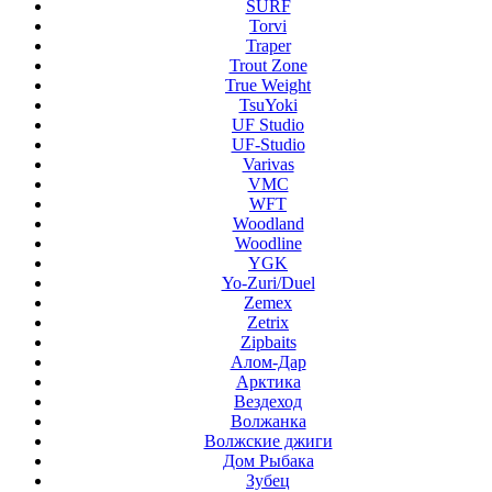
SURF
Torvi
Traper
Trout Zone
True Weight
TsuYoki
UF Studio
UF-Studio
Varivas
VMC
WFT
Woodland
Woodline
YGK
Yo-Zuri/Duel
Zemex
Zetrix
Zipbaits
Алом-Дар
Арктика
Вездеход
Волжанка
Волжские джиги
Дом Рыбака
Зубец