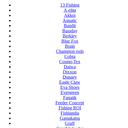
13 Fishing
A-elita
Akkoi
Aquatic
Bandit
Bassday
Berkley
Blue Fox
Brain
Champion rods
Cobra
Cosmo-Tex
Daiwa
Dixxon
Dunaev
Eagle Claw
Eva Shoes
Evergreen
Fanatik
Feeder Concept
Fishing ROI
Fishlandia
Gamakatsu
Graff