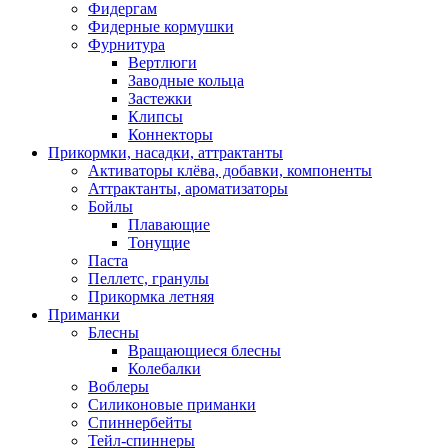
Фидергам
Фидерные кормушки
Фурнитура
Вертлюги
Заводные кольца
Застежки
Клипсы
Коннекторы
Прикормки, насадки, аттрактанты
Активаторы клёва, добавки, компоненты
Аттрактанты, ароматизаторы
Бойлы
Плавающие
Тонущие
Паста
Пеллетс, гранулы
Прикормка летняя
Приманки
Блесны
Вращающиеся блесны
Колебалки
Воблеры
Силиконовые приманки
Спиннербейты
Тейл-спиннеры