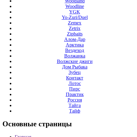
Woodland
Woodline
YGK
Yo-Zuri/Duel
Zemex
Zetrix
Zipbaits
Алом-Дар
Арктика
Вездеход
Волжанка
Волжские джиги
Дом Рыбака
Зубец
Контакт
Лотос
Пирс
Практик
Россия
Тайга
Тайф
Основные
страницы
Главная