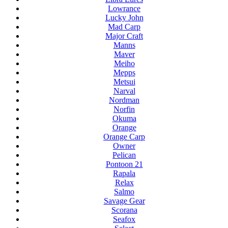
Lowrance
Lucky John
Mad Carp
Major Craft
Manns
Maver
Meiho
Mepps
Metsui
Narval
Nordman
Norfin
Okuma
Orange
Orange Carp
Owner
Pelican
Pontoon 21
Rapala
Relax
Salmo
Savage Gear
Scorana
Seafox