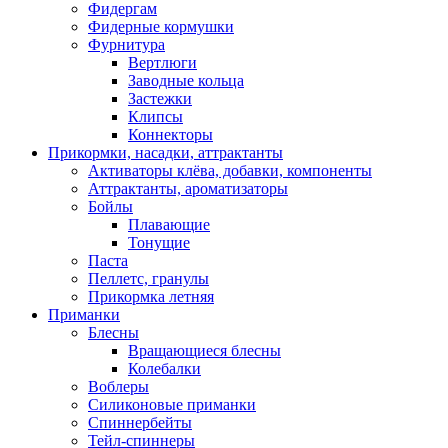
Фидергам
Фидерные кормушки
Фурнитура
Вертлюги
Заводные кольца
Застежки
Клипсы
Коннекторы
Прикормки, насадки, аттрактанты
Активаторы клёва, добавки, компоненты
Аттрактанты, ароматизаторы
Бойлы
Плавающие
Тонущие
Паста
Пеллетс, гранулы
Прикормка летняя
Приманки
Блесны
Вращающиеся блесны
Колебалки
Воблеры
Силиконовые приманки
Спиннербейты
Тейл-спиннеры