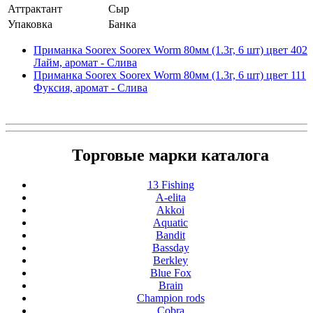
Аттрактант
Сыр
Упаковка
Банка
Приманка Soorex Soorex Worm 80мм (1.3г, 6 шт) цвет 402
Лайм, аромат - Слива
Приманка Soorex Soorex Worm 80мм (1.3г, 6 шт) цвет 111
Фуксия, аромат - Слива
Торговые марки каталога
13 Fishing
A-elita
Akkoi
Aquatic
Bandit
Bassday
Berkley
Blue Fox
Brain
Champion rods
Cobra