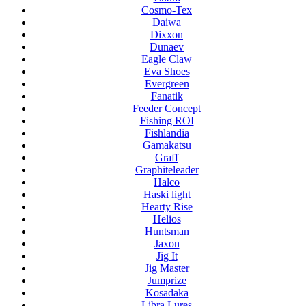
Cosmo-Tex
Daiwa
Dixxon
Dunaev
Eagle Claw
Eva Shoes
Evergreen
Fanatik
Feeder Concept
Fishing ROI
Fishlandia
Gamakatsu
Graff
Graphiteleader
Halco
Haski light
Hearty Rise
Helios
Huntsman
Jaxon
Jig It
Jig Master
Jumprize
Kosadaka
Libra Lures