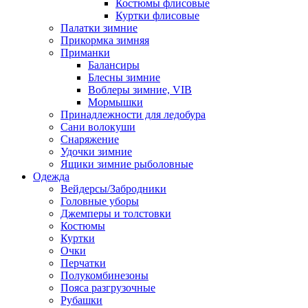
Костюмы флисовые
Куртки флисовые
Палатки зимние
Прикормка зимняя
Приманки
Балансиры
Блесны зимние
Воблеры зимние, VIB
Мормышки
Принадлежности для ледобура
Сани волокуши
Снаряжение
Удочки зимние
Ящики зимние рыболовные
Одежда
Вейдерсы/Забродники
Головные уборы
Джемперы и толстовки
Костюмы
Куртки
Очки
Перчатки
Полукомбинезоны
Пояса разгрузочные
Рубашки