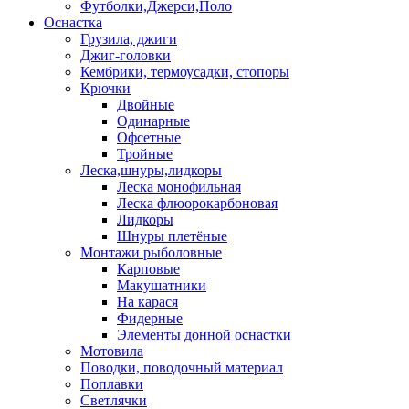
Футболки,Джерси,Поло
Оснастка
Грузила, джиги
Джиг-головки
Кембрики, термоусадки, стопоры
Крючки
Двойные
Одинарные
Офсетные
Тройные
Леска,шнуры,лидкоры
Леска монофильная
Леска флюорокарбоновая
Лидкоры
Шнуры плетёные
Монтажи рыболовные
Карповые
Макушатники
На карася
Фидерные
Элементы донной оснастки
Мотовила
Поводки, поводочный материал
Поплавки
Светлячки