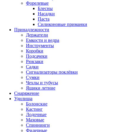
Форелевые
Блесны
Насадки
Паста
Силиконовые приманки
Принадлежности
Держатели
Емкости и ведра
Инструменты
Коробки
Подсачеки
Рюкзаки
Садки
Сигнализаторы поклёвки
Сумки
Чехлы и тубусы
Ящики летние
Снаряжение
Удилища
Болонские
Кастинг
Лодочные
Маховые
Спиннинги
Фидерные