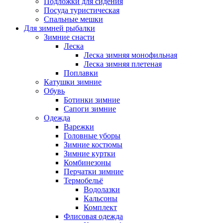
Подложки для сидения
Посуда туристическая
Спальные мешки
Для зимней рыбалки
Зимние снасти
Леска
Леска зимняя монофильная
Леска зимняя плетеная
Поплавки
Катушки зимние
Обувь
Ботинки зимние
Сапоги зимние
Одежда
Варежки
Головные уборы
Зимние костюмы
Зимние куртки
Комбинезоны
Перчатки зимние
Термобельё
Водолазки
Кальсоны
Комплект
Флисовая одежда