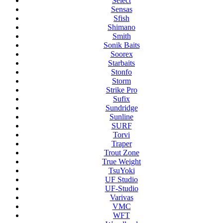
Select
Sensas
Sfish
Shimano
Smith
Sonik Baits
Soorex
Starbaits
Stonfo
Storm
Strike Pro
Sufix
Sundridge
Sunline
SURF
Torvi
Traper
Trout Zone
True Weight
TsuYoki
UF Studio
UF-Studio
Varivas
VMC
WFT