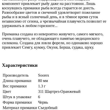
компонент привлекает рыбу даже на расстоянии. Лишь
коснувшись приманки рыба всегда старается ее доесть.
Разнообразие цветов и свечений удовлетворит пожелание
рыбы и в ясный солнечный день, и в тёмное время суток
независимо от сезона, а чрезвычайная плавучесть позволит ее
удерживать в любом горизонте...
Приманка создана из невероятно живучего, самого мягкого,
очень плавучего, не обладающего памятью медицинского
силикона. Создана для ловли форели, но одинаково хорошо
привлекает Семгу, кумжу, Окуня, Берша, судака, щуку.
Характеристики
Производитель
Soorex
Длина приманки
80 мм
Вес приманки
1.3 г
Цвет
311 Шартрез-Оранжевый
Штук в упаковке
6
Форма приманки
Червь
Материал приманки
Съедобный