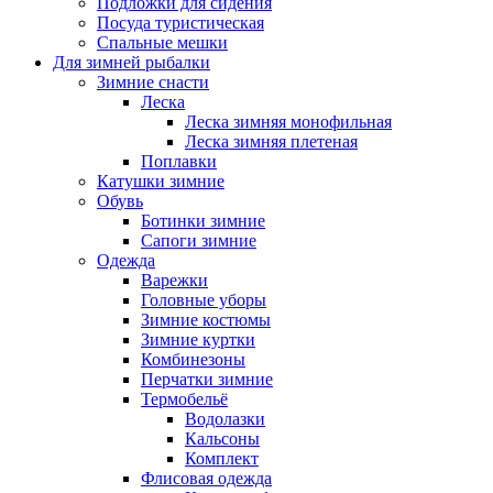
Подложки для сидения
Посуда туристическая
Спальные мешки
Для зимней рыбалки
Зимние снасти
Леска
Леска зимняя монофильная
Леска зимняя плетеная
Поплавки
Катушки зимние
Обувь
Ботинки зимние
Сапоги зимние
Одежда
Варежки
Головные уборы
Зимние костюмы
Зимние куртки
Комбинезоны
Перчатки зимние
Термобельё
Водолазки
Кальсоны
Комплект
Флисовая одежда