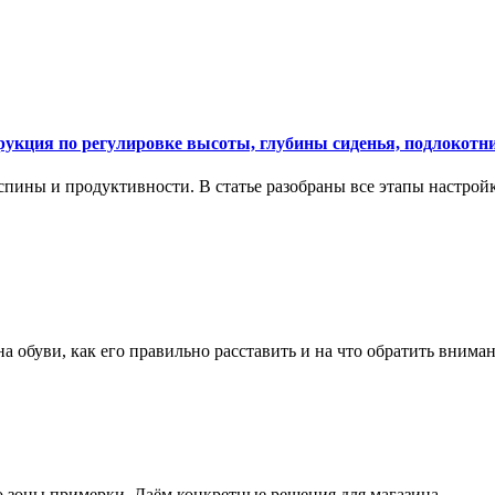
укция по регулировке высоты, глубины сиденья, подлокотни
спины и продуктивности. В статье разобраны все этапы настройк
на обуви, как его правильно расставить и на что обратить вним
о зоны примерки. Даём конкретные решения для магазина.