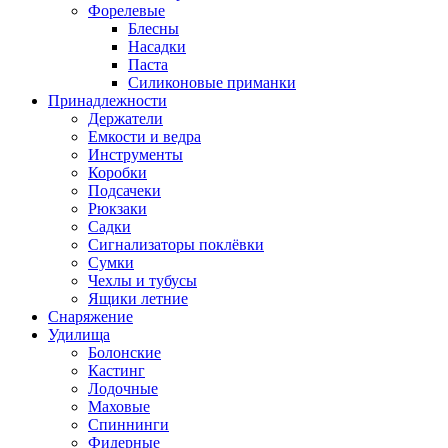
Форелевые
Блесны
Насадки
Паста
Силиконовые приманки
Принадлежности
Держатели
Емкости и ведра
Инструменты
Коробки
Подсачеки
Рюкзаки
Садки
Сигнализаторы поклёвки
Сумки
Чехлы и тубусы
Ящики летние
Снаряжение
Удилища
Болонские
Кастинг
Лодочные
Маховые
Спиннинги
Фидерные