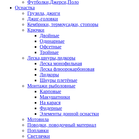
Футболки,Джерси,Поло
Оснастка
Грузила, джиги
Джиг-головки
Кембрики, термоусадки, стопоры
Крючки
Двойные
Одинарные
Офсетные
Тройные
Леска,шнуры,лидкоры
Леска монофильная
Леска флюорокарбоновая
Лидкоры
Шнуры плетёные
Монтажи рыболовные
Карповые
Макушатники
На карася
Фидерные
Элементы донной оснастки
Мотовила
Поводки, поводочный материал
Поплавки
Светлячки