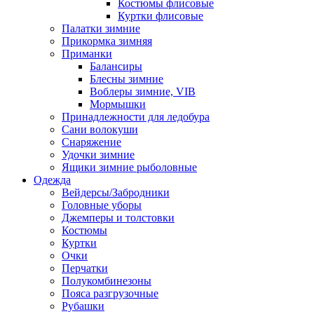
Костюмы флисовые
Куртки флисовые
Палатки зимние
Прикормка зимняя
Приманки
Балансиры
Блесны зимние
Воблеры зимние, VIB
Мормышки
Принадлежности для ледобура
Сани волокуши
Снаряжение
Удочки зимние
Ящики зимние рыболовные
Одежда
Вейдерсы/Забродники
Головные уборы
Джемперы и толстовки
Костюмы
Куртки
Очки
Перчатки
Полукомбинезоны
Пояса разгрузочные
Рубашки