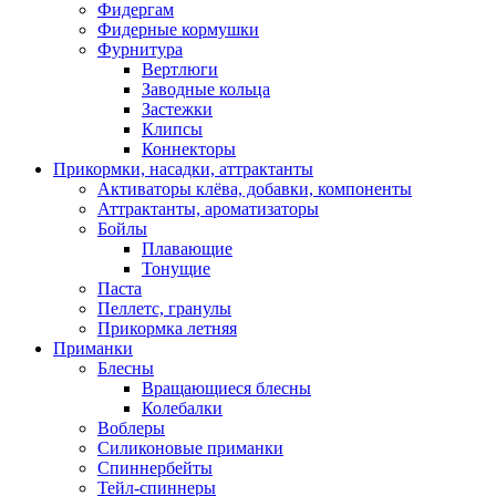
Фидергам
Фидерные кормушки
Фурнитура
Вертлюги
Заводные кольца
Застежки
Клипсы
Коннекторы
Прикормки, насадки, аттрактанты
Активаторы клёва, добавки, компоненты
Аттрактанты, ароматизаторы
Бойлы
Плавающие
Тонущие
Паста
Пеллетс, гранулы
Прикормка летняя
Приманки
Блесны
Вращающиеся блесны
Колебалки
Воблеры
Силиконовые приманки
Спиннербейты
Тейл-спиннеры