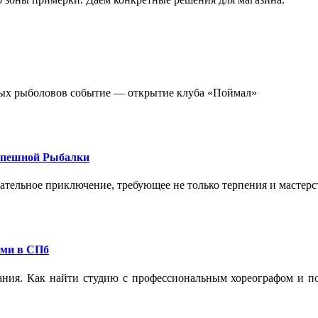
стных рыболовов событие — открытие клуба «Поймал»
спешной Рыбалки
екательное приключение, требующее не только терпения и мастер
ами в СПб
ания. Как найти студию с профессиональным хореографом и по