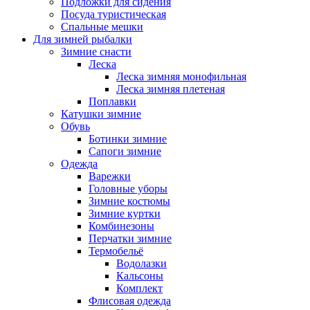
Подложки для сидения
Посуда туристическая
Спальные мешки
Для зимней рыбалки
Зимние снасти
Леска
Леска зимняя монофильная
Леска зимняя плетеная
Поплавки
Катушки зимние
Обувь
Ботинки зимние
Сапоги зимние
Одежда
Варежки
Головные уборы
Зимние костюмы
Зимние куртки
Комбинезоны
Перчатки зимние
Термобельё
Водолазки
Кальсоны
Комплект
Флисовая одежда