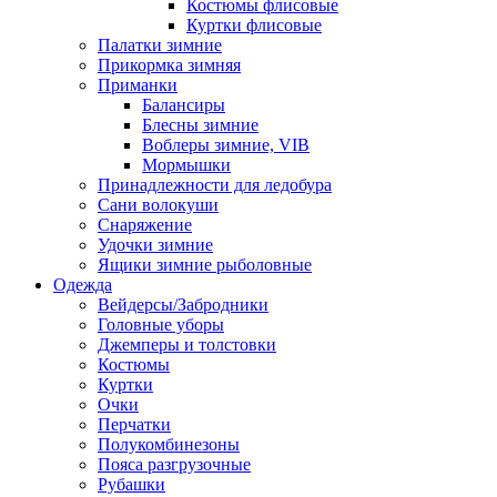
Костюмы флисовые
Куртки флисовые
Палатки зимние
Прикормка зимняя
Приманки
Балансиры
Блесны зимние
Воблеры зимние, VIB
Мормышки
Принадлежности для ледобура
Сани волокуши
Снаряжение
Удочки зимние
Ящики зимние рыболовные
Одежда
Вейдерсы/Забродники
Головные уборы
Джемперы и толстовки
Костюмы
Куртки
Очки
Перчатки
Полукомбинезоны
Пояса разгрузочные
Рубашки