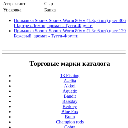
Аттрактант
Сыр
Упаковка
Банка
Приманка Soorex Soorex Worm 80мм (1.3г, 6 шт) цвет 306
Шартрез-Лимон, аромат - Тутти-Фрутти
Приманка Soorex Soorex Worm 80мм (1.3г, 6 шт) цвет 129
Бежевый, аромат - Тутти-Фрутти
Торговые марки каталога
13 Fishing
A-elita
Akkoi
Aquatic
Bandit
Bassday
Berkley
Blue Fox
Brain
Champion rods
Cobra