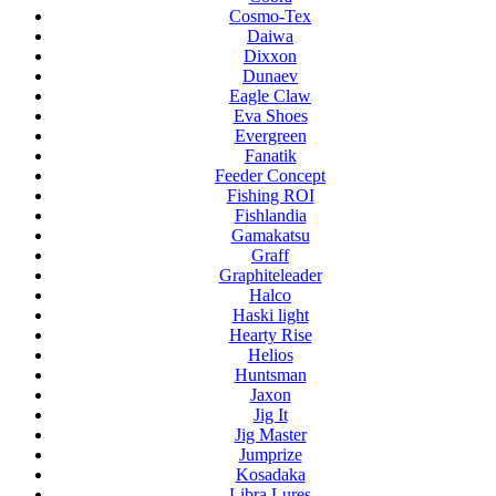
Cosmo-Tex
Daiwa
Dixxon
Dunaev
Eagle Claw
Eva Shoes
Evergreen
Fanatik
Feeder Concept
Fishing ROI
Fishlandia
Gamakatsu
Graff
Graphiteleader
Halco
Haski light
Hearty Rise
Helios
Huntsman
Jaxon
Jig It
Jig Master
Jumprize
Kosadaka
Libra Lures