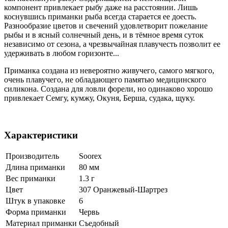
компонент привлекает рыбу даже на расстоянии. Лишь
коснувшись приманки рыба всегда старается ее доесть.
Разнообразие цветов и свечений удовлетворит пожелание
рыбы и в ясный солнечный день, и в тёмное время суток
независимо от сезона, а чрезвычайная плавучесть позволит ее
удерживать в любом горизонте...
Приманка создана из невероятно живучего, самого мягкого,
очень плавучего, не обладающего памятью медицинского
силикона. Создана для ловли форели, но одинаково хорошо
привлекает Семгу, кумжу, Окуня, Берша, судака, щуку.
Характеристики
Производитель
Soorex
Длина приманки
80 мм
Вес приманки
1.3 г
Цвет
307 Оранжевый-Шартрез
Штук в упаковке
6
Форма приманки
Червь
Материал приманки
Съедобный