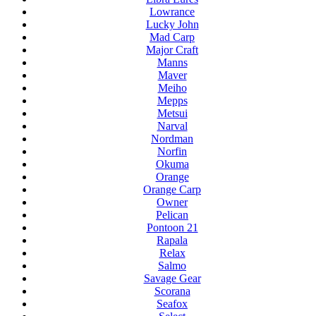
Lowrance
Lucky John
Mad Carp
Major Craft
Manns
Maver
Meiho
Mepps
Metsui
Narval
Nordman
Norfin
Okuma
Orange
Orange Carp
Owner
Pelican
Pontoon 21
Rapala
Relax
Salmo
Savage Gear
Scorana
Seafox