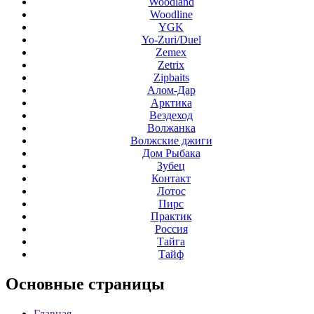
Woodland
Woodline
YGK
Yo-Zuri/Duel
Zemex
Zetrix
Zipbaits
Алом-Дар
Арктика
Вездеход
Волжанка
Волжские джиги
Дом Рыбака
Зубец
Контакт
Лотос
Пирс
Практик
Россия
Тайга
Тайф
Основные
страницы
Главная