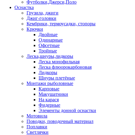
Футболки,Джерси,Поло
Оснастка
Грузила, джиги
Джиг-головки
Кембрики, термоусадки, стопоры
Крючки
Двойные
Одинарные
Офсетные
Тройные
Леска,шнуры,лидкоры
Леска монофильная
Леска флюорокарбоновая
Лидкоры
Шнуры плетёные
Монтажи рыболовные
Карповые
Макушатники
На карася
Фидерные
Элементы донной оснастки
Мотовила
Поводки, поводочный материал
Поплавки
Светлячки