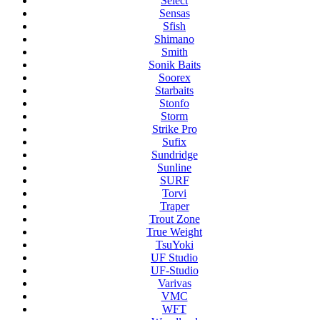
Select
Sensas
Sfish
Shimano
Smith
Sonik Baits
Soorex
Starbaits
Stonfo
Storm
Strike Pro
Sufix
Sundridge
Sunline
SURF
Torvi
Traper
Trout Zone
True Weight
TsuYoki
UF Studio
UF-Studio
Varivas
VMC
WFT