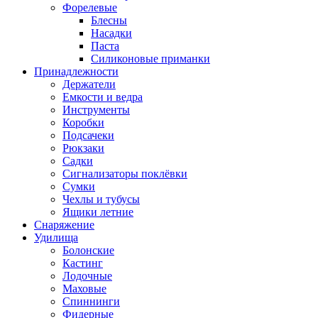
Форелевые
Блесны
Насадки
Паста
Силиконовые приманки
Принадлежности
Держатели
Емкости и ведра
Инструменты
Коробки
Подсачеки
Рюкзаки
Садки
Сигнализаторы поклёвки
Сумки
Чехлы и тубусы
Ящики летние
Снаряжение
Удилища
Болонские
Кастинг
Лодочные
Маховые
Спиннинги
Фидерные