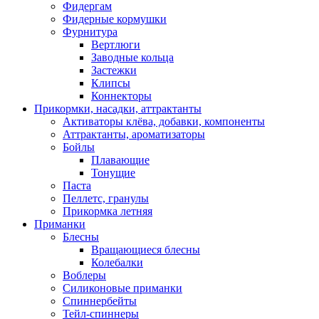
Фидергам
Фидерные кормушки
Фурнитура
Вертлюги
Заводные кольца
Застежки
Клипсы
Коннекторы
Прикормки, насадки, аттрактанты
Активаторы клёва, добавки, компоненты
Аттрактанты, ароматизаторы
Бойлы
Плавающие
Тонущие
Паста
Пеллетс, гранулы
Прикормка летняя
Приманки
Блесны
Вращающиеся блесны
Колебалки
Воблеры
Силиконовые приманки
Спиннербейты
Тейл-спиннеры