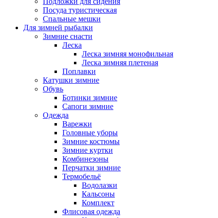
Подложки для сидения
Посуда туристическая
Спальные мешки
Для зимней рыбалки
Зимние снасти
Леска
Леска зимняя монофильная
Леска зимняя плетеная
Поплавки
Катушки зимние
Обувь
Ботинки зимние
Сапоги зимние
Одежда
Варежки
Головные уборы
Зимние костюмы
Зимние куртки
Комбинезоны
Перчатки зимние
Термобельё
Водолазки
Кальсоны
Комплект
Флисовая одежда