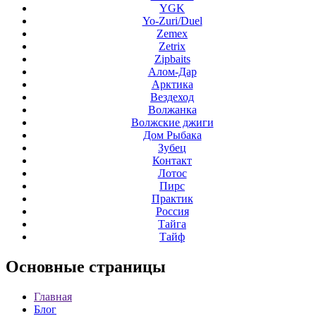
YGK
Yo-Zuri/Duel
Zemex
Zetrix
Zipbaits
Алом-Дар
Арктика
Вездеход
Волжанка
Волжские джиги
Дом Рыбака
Зубец
Контакт
Лотос
Пирс
Практик
Россия
Тайга
Тайф
Основные
страницы
Главная
Блог