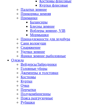
Костюмы флисовые
Куртки флисовые
Палатки зимние
Прикормка зимняя
Приманки
Балансиры
Блесны зимние
Воблеры зимние, VIB
Мормышки
Принадлежности для ледобура
Сани волокуши
Снаряжение
Удочки зимние
Ящики зимние рыболовные
Одежда
Вейдерсы/Забродники
Головные уборы
Джемперы и толстовки
Костюмы
Куртки
Очки
Перчатки
Полукомбинезоны
Пояса разгрузочные
Рубашки