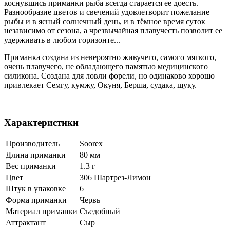
коснувшись приманки рыба всегда старается ее доесть.
Разнообразие цветов и свечений удовлетворит пожелание
рыбы и в ясный солнечный день, и в тёмное время суток
независимо от сезона, а чрезвычайная плавучесть позволит ее
удерживать в любом горизонте...
Приманка создана из невероятно живучего, самого мягкого,
очень плавучего, не обладающего памятью медицинского
силикона. Создана для ловли форели, но одинаково хорошо
привлекает Семгу, кумжу, Окуня, Берша, судака, щуку.
Характеристики
Производитель
Soorex
Длина приманки
80 мм
Вес приманки
1.3 г
Цвет
306 Шартрез-Лимон
Штук в упаковке
6
Форма приманки
Червь
Материал приманки
Съедобный
Аттрактант
Сыр