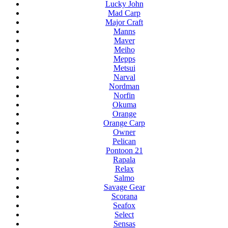
Lucky John
Mad Carp
Major Craft
Manns
Maver
Meiho
Mepps
Metsui
Narval
Nordman
Norfin
Okuma
Orange
Orange Carp
Owner
Pelican
Pontoon 21
Rapala
Relax
Salmo
Savage Gear
Scorana
Seafox
Select
Sensas