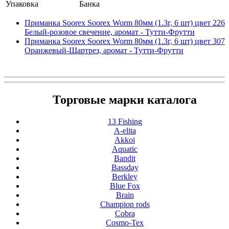
Упаковка
Банка
Приманка Soorex Soorex Worm 80мм (1.3г, 6 шт) цвет 226
Белый-розовое свечение, аромат - Тутти-Фрутти
Приманка Soorex Soorex Worm 80мм (1.3г, 6 шт) цвет 307
Оранжевый-Шартрез, аромат - Тутти-Фрутти
Торговые марки каталога
13 Fishing
A-elita
Akkoi
Aquatic
Bandit
Bassday
Berkley
Blue Fox
Brain
Champion rods
Cobra
Cosmo-Tex