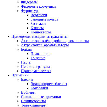
Фидергам
Фидерные кормушки
Фурнитура
Вертлюги
Заводные кольца
Застежки
Клипсы
Коннекторы
Прикормки, насадки, аттрактанты
Активаторы клёва, добавки, компоненты
Аттрактанты, ароматизаторы
Бойлы
Плавающие
Тонущие
Паста
Пеллетс, гранулы
Прикормка летняя
Приманки
Блесны
Вращающиеся блесны
Колебалки
Воблеры
Силиконовые приманки
Спиннербейты
Тейл-спиннеры