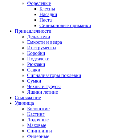
Форелевые
Блесны
Насадки
Паста
Силиконовые приманки
Принадлежности
Держатели
Емкости и ведра
Инструменты
Коробки
Подсачеки
Рюкзаки
Садки
Сигнализаторы поклёвки
Сумки
Чехлы и тубусы
Ящики летние
Снаряжение
Удилища
Болонские
Кастинг
Лодочные
Маховые
Спиннинги
Фидерные