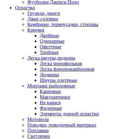
Футболки,Джерси,Поло
Оснастка
Грузила, джиги
Джиг-головки
Кембрики, термоусадки, стопоры
Крючки
Двойные
Одинарные
Офсетные
Тройные
Леска,шнуры,лидкоры
Леска монофильная
Леска флюорокарбоновая
Лидкоры
Шнуры плетёные
Монтажи рыболовные
Карповые
Макушатники
На карася
Фидерные
Элементы донной оснастки
Мотовила
Поводки, поводочный материал
Поплавки
Светлячки