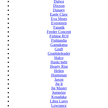
Daiwa
Dixxon
Dunaev
Eagle Claw
Eva Shoes
Evergreen
Fanatik
Feeder Concept
Fishing ROI
Fishlandia
Gamakatsu
Graff
Graphiteleader
Halco
Haski light
Hearty Rise
Helios
Huntsman
Jaxon
Jig It
Jig Master
Jumprize
Kosadaka
Libra Lures
Lowrance