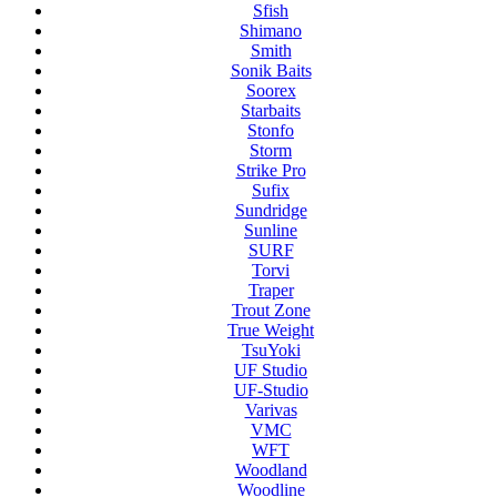
Sfish
Shimano
Smith
Sonik Baits
Soorex
Starbaits
Stonfo
Storm
Strike Pro
Sufix
Sundridge
Sunline
SURF
Torvi
Traper
Trout Zone
True Weight
TsuYoki
UF Studio
UF-Studio
Varivas
VMC
WFT
Woodland
Woodline