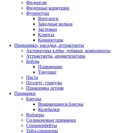
Фидергам
Фидерные кормушки
Фурнитура
Вертлюги
Заводные кольца
Застежки
Клипсы
Коннекторы
Прикормки, насадки, аттрактанты
Активаторы клёва, добавки, компоненты
Аттрактанты, ароматизаторы
Бойлы
Плавающие
Тонущие
Паста
Пеллетс, гранулы
Прикормка летняя
Приманки
Блесны
Вращающиеся блесны
Колебалки
Воблеры
Силиконовые приманки
Спиннербейты
Тейл-спиннеры