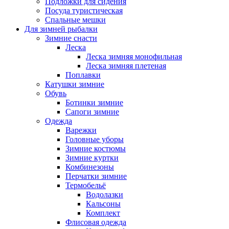
Подложки для сидения
Посуда туристическая
Спальные мешки
Для зимней рыбалки
Зимние снасти
Леска
Леска зимняя монофильная
Леска зимняя плетеная
Поплавки
Катушки зимние
Обувь
Ботинки зимние
Сапоги зимние
Одежда
Варежки
Головные уборы
Зимние костюмы
Зимние куртки
Комбинезоны
Перчатки зимние
Термобельё
Водолазки
Кальсоны
Комплект
Флисовая одежда