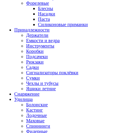
Форелевые
Блесны
Насадки
Паста
Силиконовые приманки
Принадлежности
Держатели
Емкости и ведра
Инструменты
Коробки
Подсачеки
Рюкзаки
Садки
Сигнализаторы поклёвки
Сумки
Чехлы и тубусы
Ящики летние
Снаряжение
Удилища
Болонские
Кастинг
Лодочные
Маховые
Спиннинги
Фидерные