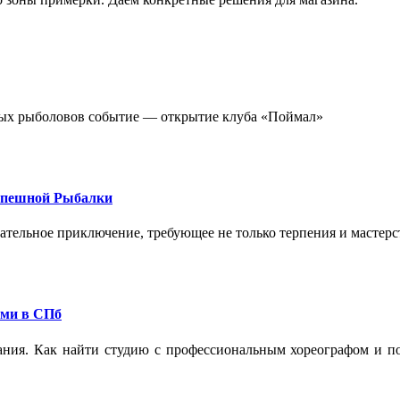
стных рыболовов событие — открытие клуба «Поймал»
спешной Рыбалки
екательное приключение, требующее не только терпения и мастер
ами в СПб
ания. Как найти студию с профессиональным хореографом и по