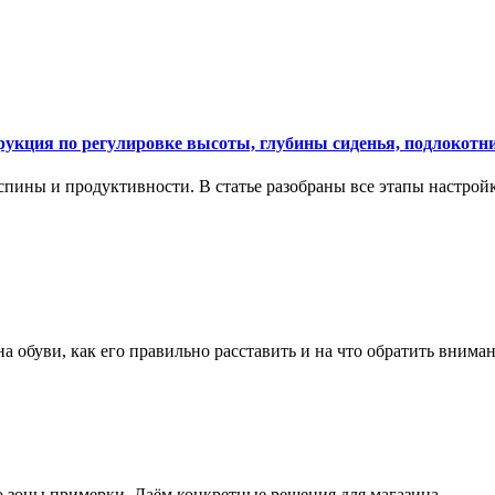
укция по регулировке высоты, глубины сиденья, подлокотни
спины и продуктивности. В статье разобраны все этапы настройк
на обуви, как его правильно расставить и на что обратить вним
о зоны примерки. Даём конкретные решения для магазина.