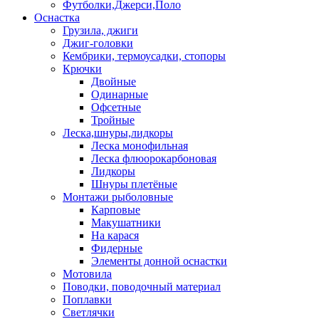
Футболки,Джерси,Поло
Оснастка
Грузила, джиги
Джиг-головки
Кембрики, термоусадки, стопоры
Крючки
Двойные
Одинарные
Офсетные
Тройные
Леска,шнуры,лидкоры
Леска монофильная
Леска флюорокарбоновая
Лидкоры
Шнуры плетёные
Монтажи рыболовные
Карповые
Макушатники
На карася
Фидерные
Элементы донной оснастки
Мотовила
Поводки, поводочный материал
Поплавки
Светлячки