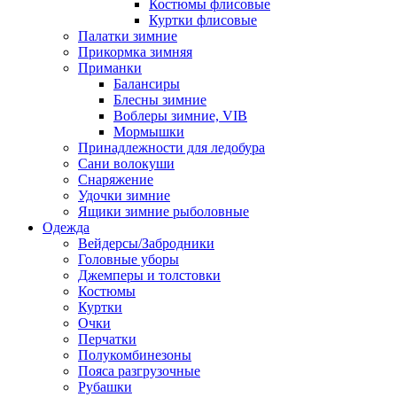
Костюмы флисовые
Куртки флисовые
Палатки зимние
Прикормка зимняя
Приманки
Балансиры
Блесны зимние
Воблеры зимние, VIB
Мормышки
Принадлежности для ледобура
Сани волокуши
Снаряжение
Удочки зимние
Ящики зимние рыболовные
Одежда
Вейдерсы/Забродники
Головные уборы
Джемперы и толстовки
Костюмы
Куртки
Очки
Перчатки
Полукомбинезоны
Пояса разгрузочные
Рубашки