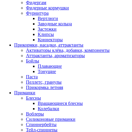
Фидергам
Фидерные кормушки
Фурнитура
Вертлюги
Заводные кольца
Застежки
Клипсы
Коннекторы
Прикормки, насадки, аттрактанты
Активаторы клёва, добавки, компоненты
Аттрактанты, ароматизаторы
Бойлы
Плавающие
Тонущие
Паста
Пеллетс, гранулы
Прикормка летняя
Приманки
Блесны
Вращающиеся блесны
Колебалки
Воблеры
Силиконовые приманки
Спиннербейты
Тейл-спиннеры