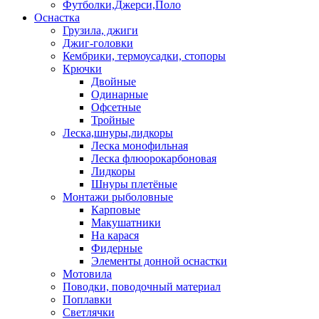
Футболки,Джерси,Поло
Оснастка
Грузила, джиги
Джиг-головки
Кембрики, термоусадки, стопоры
Крючки
Двойные
Одинарные
Офсетные
Тройные
Леска,шнуры,лидкоры
Леска монофильная
Леска флюорокарбоновая
Лидкоры
Шнуры плетёные
Монтажи рыболовные
Карповые
Макушатники
На карася
Фидерные
Элементы донной оснастки
Мотовила
Поводки, поводочный материал
Поплавки
Светлячки