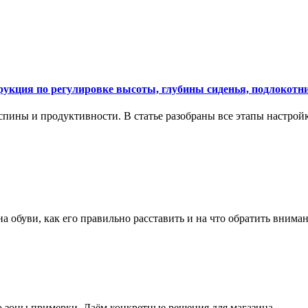
укция по регулировке высоты, глубины сиденья, подлокотни
спины и продуктивности. В статье разобраны все этапы настройк
на обуви, как его правильно расставить и на что обратить вним
о зоны примерки. Даём конкретные решения для магазина.