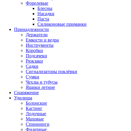
Форелевые
Блесны
Насадки
Паста
Силиконовые приманки
Принадлежности
Держатели
Емкости и ведра
Инструменты
Коробки
Подсачеки
Рюкзаки
Садки
Сигнализаторы поклёвки
Сумки
Чехлы и тубусы
Ящики летние
Снаряжение
Удилища
Болонские
Кастинг
Лодочные
Маховые
Спиннинги
Фидерные