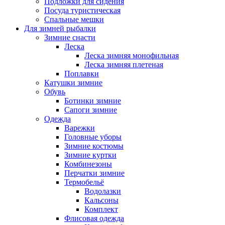
Подложки для сидения
Посуда туристическая
Спальные мешки
Для зимней рыбалки
Зимние снасти
Леска
Леска зимняя монофильная
Леска зимняя плетеная
Поплавки
Катушки зимние
Обувь
Ботинки зимние
Сапоги зимние
Одежда
Варежки
Головные уборы
Зимние костюмы
Зимние куртки
Комбинезоны
Перчатки зимние
Термобельё
Водолазки
Кальсоны
Комплект
Флисовая одежда