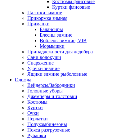
Костюмы флисовые
Куртки флисовые
Палатки зимние
Прикормка зимняя
Приманки
Балансиры
Блесны зимние
Воблеры зимние, VIB
Мормышки
Принадлежности для ледобура
Сани волокуши
Снаряжение
Удочки зимние
Ящики зимние рыболовные
Одежда
Вейдерсы/Забродники
Головные уборы
Джемперы и толстовки
Костюмы
Куртки
Очки
Перчатки
Полукомбинезоны
Пояса разгрузочные
Рубашки