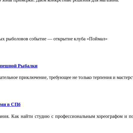
стных рыболовов событие — открытие клуба «Поймал»
спешной Рыбалки
екательное приключение, требующее не только терпения и мастер
ами в СПб
ания. Как найти студию с профессиональным хореографом и по